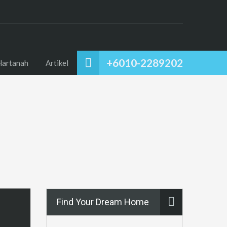
+6010-2289202
Hartanah
Artikel
Find Your Dream Home