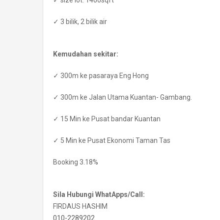
✓ size lot: 1400sqft
✓ 3 bilik, 2 bilik air
Kemudahan sekitar:
✓ 300m ke pasaraya Eng Hong
✓ 300m ke Jalan Utama Kuantan- Gambang.
✓ 15 Min ke Pusat bandar Kuantan
✓ 5 Min ke Pusat Ekonomi Taman Tas
Booking 3.18%
Sila Hubungi WhatApps/Call:
FIRDAUS HASHIM
010-2289202