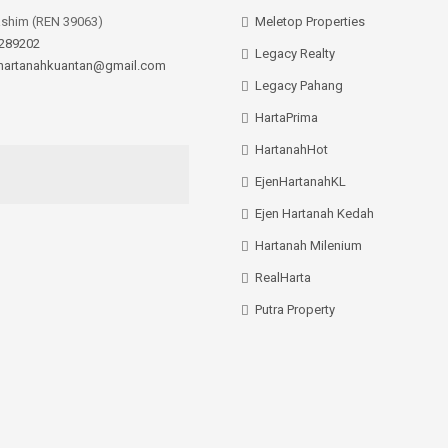
ashim (REN 39063)
Meletop Properties
289202
Legacy Realty
hartanahkuantan@gmail.com
Legacy Pahang
HartaPrima
HartanahHot
EjenHartanahKL
Ejen Hartanah Kedah
Hartanah Milenium
RealHarta
Putra Property