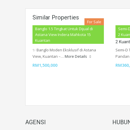
Similar Properties
For Sale
Banglo 1.5 Tingkat Untuk Dijual di
Semi-
Banglo 1.5 Tingkat Di Astana View
Semi-D
Astana View Indera Mahkota 15
2 Kuan
Kuantan
Indera Mahkota 15 Kuantan
2 Kuant
✨ Banglo Moden Eksklusif di Astana
Semi-D T
View, Kuantan –…
More Details
Pandan
RM1,500,000
RM360,
AGENSI
HUBUN