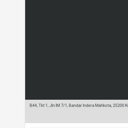
B44, Tkt 1, Jln IM 7/1, Bandar Indera Mahkota, 25200 