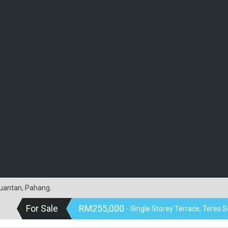
Kuantan, Pahang.
For Sale
RM255,000
- Single Storey Terrace, Teres S