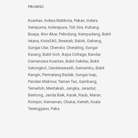
PAHANG
Kuantan
,
Indera Mahkota
,
Pekan
,
Indera
Sempurna
,
Inderapura
,
Tok Sira
,
Kubang
Buaya
,
Alor Akar
,
Pelindung
,
Kempadang
,
Bukit
Istana
,
KotaSAS
,
Beserah
,
Balok
,
Gebeng
,
Sungai Ular
,
Chendor
,
Cherating
,
Sungai
Karang
,
Bukit Goh
,
Aspa Cottage
,
Bandar
Damansara Kuantan
,
Bukit Sekilau
,
Bukit
Setongkol
,
Cenderawasih
,
Semambu
,
Bukit
Rangin
,
Permatang Badak
,
Sungai Isap
,
Pandan Makmur
,
Taman Tas
,
Gambang
,
Temerloh
,
Mentakab
,
Jengka
,
Jerantut
,
Bentong
,
Janda Baik
,
Karak
,
Raub
,
Maran
,
Rompin
,
Kemaman
,
Chukai
,
Kerteh
,
Kuala
Terengganu
,
Paka
.