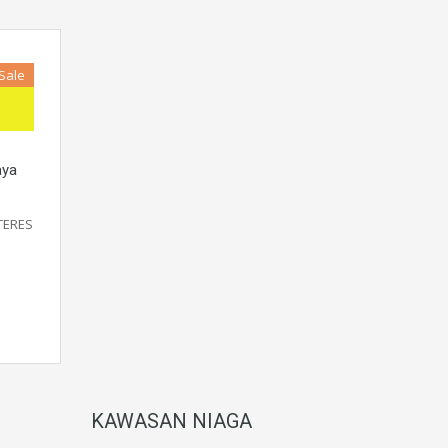
 Sale
AMAN
aya
TERES
G
KAWASAN NIAGA