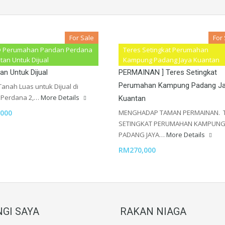
For Sale
For
D Perumahan Pandan Perdana
Teres Setingkat Perumahan
 Perumahan Pandan Perdana
[ STATUS FREEHOLD HADAP T
tan Untuk Dijual
Kampung Padang Jaya Kuantan
an Untuk Dijual
PERMAINAN ] Teres Setingkat
Perumahan Kampung Padang J
anah Luas untuk Dijual di
 Perdana 2,…
More Details
Kuantan
000
MENGHADAP TAMAN PERMAINAN. 
SETINGKAT PERUMAHAN KAMPUN
PADANG JAYA…
More Details
RM270,000
GI SAYA
RAKAN NIAGA