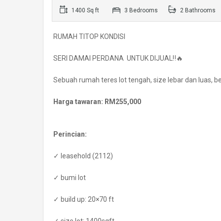
1400 Sq ft
3 Bedrooms
2 Bathrooms
RUMAH TITOP KONDISI
SERI DAMAI PERDANA UNTUK DIJUAL‼️🔥
Sebuah rumah teres lot tengah, size lebar dan luas
Harga tawaran: RM255,000
Perincian:
✓ leasehold (2112)
✓ bumi lot
✓ build up: 20×70 ft