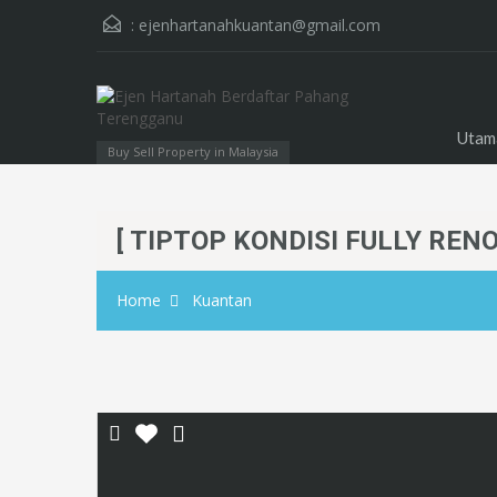
:
ejenhartanahkuantan@gmail.com
Utam
Buy Sell Property in Malaysia
[ TIPTOP KONDISI FULLY RENOV
Home
Kuantan