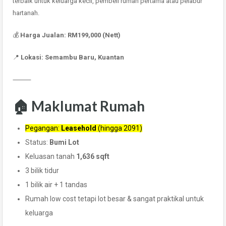
terbaik untuk keluarga kecil, pembeli rumah pertama atau pelabur
hartanah.
💰
Harga Jualan: RM199,000 (Nett)
📍
Lokasi: Semambu Baru, Kuantan
⸻
🏠 Maklumat Rumah
Pegangan:
Leasehold
(hingga 2091)
Status:
Bumi Lot
Keluasan tanah
1,636 sqft
3 bilik tidur
1 bilik air + 1 tandas
Rumah low cost tetapi lot besar & sangat praktikal untuk
keluarga