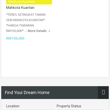
Teres Setingkat Taman Seri
Mahkota Kuantan
Mahkota Kuantan
*TERES SETINGKAT TAMAN
SERI MAHKOTA KUANTAN*
*HARGA TAWARAN
RM150,000* …
More Details
RM150,000
Find Your Dream Home
Location
Property Status