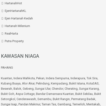
HartanahHot
EjenHartanahKL
Ejen Hartanah Kedah
Hartanah Milenium
RealHarta
Putra Property
KAWASAN NIAGA
PAHANG
Kuantan
,
Indera Mahkota
,
Pekan
,
Indera Sempurna
,
Inderapura
,
Tok Sira
,
Kubang Buaya
,
Alor Akar
,
Pelindung
,
Kempadang
,
Bukit Istana
,
KotaSAS
,
Beserah
,
Balok
,
Gebeng
,
Sungai Ular
,
Chendor
,
Cherating
,
Sungai Karang
,
Bukit Goh
,
Aspa Cottage
,
Bandar Damansara Kuantan
,
Bukit Sekilau
,
Bukit
Setongkol
,
Cenderawasih
,
Semambu
,
Bukit Rangin
,
Permatang Badak
,
Sungai Isap
,
Pandan Makmur
,
Taman Tas
,
Gambang
,
Temerloh
,
Mentakab
,