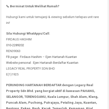
📞 Berminat Untuk Melihat Rumah?
Hubungi kami untuk temujanji & viewing sebelum terlepas unit rare
ini!
Sila Hubungi WhatApps/Call:
FIRDAUS HASHIM
010-2289202
REN39063
FB page : Firdaus Hashim – Ejen Hartanah Kuantan
Website personal : Ejen Hartanah Berdaftar Kuantan
LEGACY REAL PROPERTY SDN BHD
E(1)1925
PERUNDING HARTANAH BERDAFTAR dengan Legacy Real
Property Sdn Bhd. yang bergiat aktif di kawasan PAHANG,
SELANGOR, TERENGGANU, Kuala Lumpur, Shah Alam, Klang,
Puncak Alam, Puchong, Putrajaya, Petaling Jaya, Kuantan,
Bentong, Pekan, Raub, Karak, Temerloh, Kemaman, Kijal,