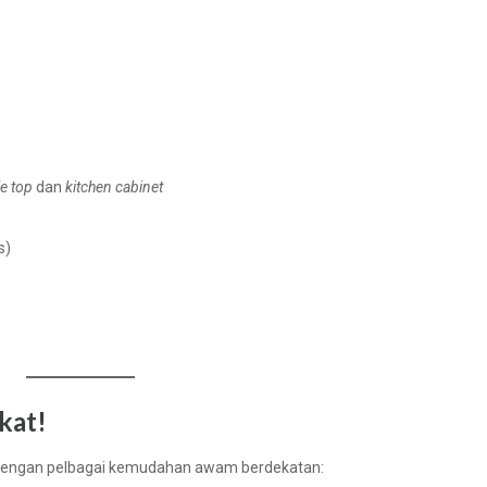
le top
dan
kitchen cabinet
s)
kat!
k dengan pelbagai kemudahan awam berdekatan: