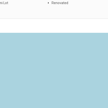
i Lot
Renovated