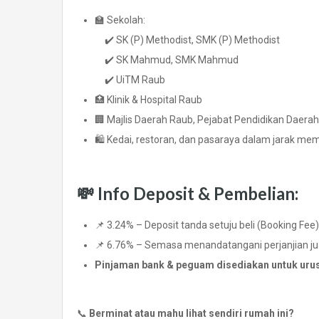
🏫 Sekolah:
✔️ SK (P) Methodist, SMK (P) Methodist
✔️ SK Mahmud, SMK Mahmud
✔️ UiTM Raub
🏥 Klinik & Hospital Raub
🏢 Majlis Daerah Raub, Pejabat Pendidikan Daera
🛍️ Kedai, restoran, dan pasaraya dalam jarak me
💸 Info Deposit & Pembelian:
📌 3.24% – Deposit tanda setuju beli (Booking Fee)
📌 6.76% – Semasa menandatangani perjanjian jua
Pinjaman bank & peguam disediakan untuk urus
📞
Berminat atau mahu lihat sendiri rumah ini?