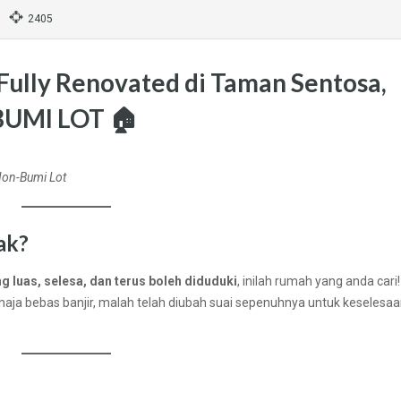
2405
Fully Renovated di Taman Sentosa,
UMI LOT
🏠
Non-Bumi Lot
ak?
g luas, selesa, dan terus boleh diduduki
, inilah rumah yang anda cari!
ahaja bebas banjir, malah telah diubah suai sepenuhnya untuk keselesa