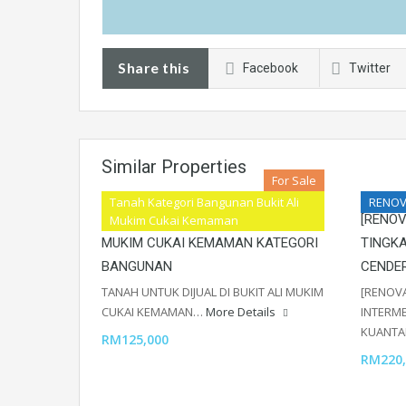
Share this
Facebook
Twitter
Similar Properties
For Sale
Tanah Kategori Bangunan Bukit Ali
RENOV
TANAH UNTUK DIJUAL DI BUKIT ALI
[RENOV
Mukim Cukai Kemaman
MUKIM CUKAI KEMAMAN KATEGORI
TINGK
BANGUNAN
CENDE
TANAH UNTUK DIJUAL DI BUKIT ALI MUKIM
[RENOVA
CUKAI KEMAMAN…
More Details
INTERM
KUANT
RM125,000
RM220,