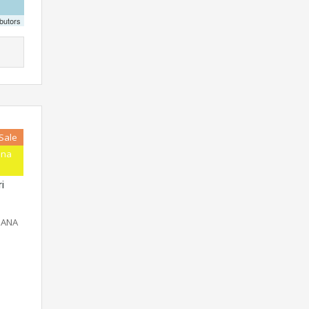
butors
 Sale
ana
ED
i
DANA