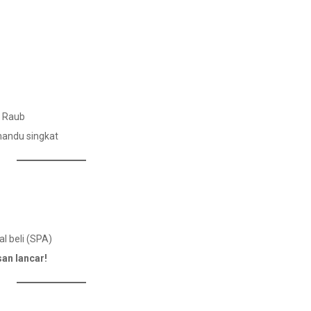
h Raub
mandu singkat
l beli (SPA)
an lancar!