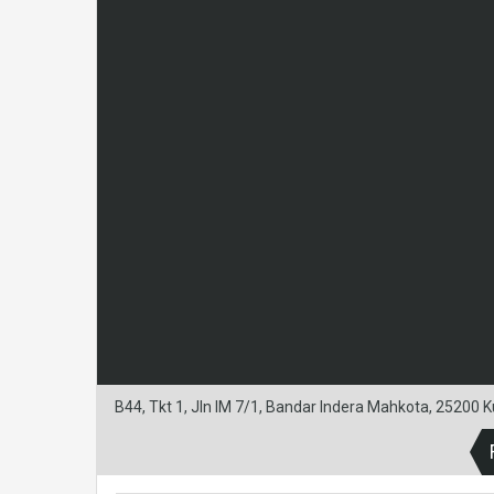
B44, Tkt 1, Jln IM 7/1, Bandar Indera Mahkota, 25200 