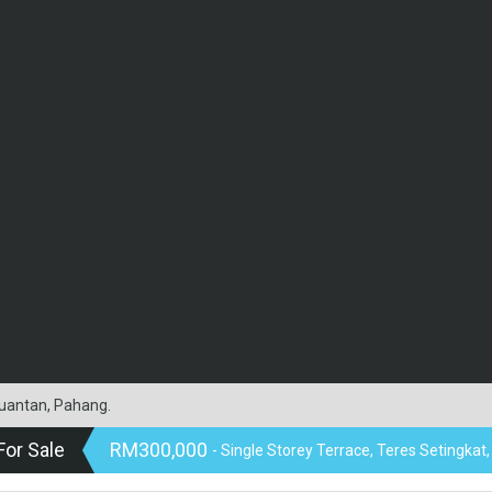
Kuantan, Pahang.
For Sale
RM300,000
- Single Storey Terrace, Teres Setingkat