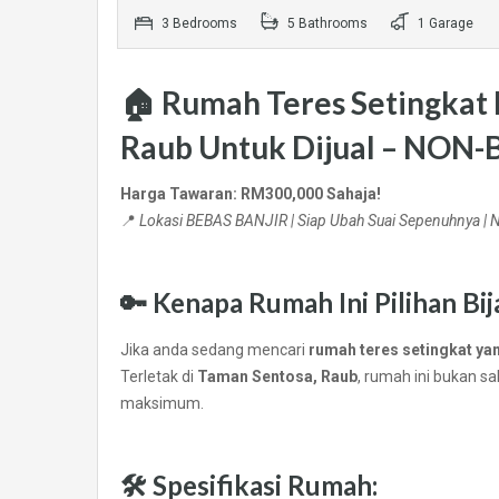
3 Bedrooms
5 Bathrooms
1 Garage
🏠 Rumah Teres Setingkat 
Raub Untuk Dijual –
NON-B
Harga Tawaran: RM300,000 Sahaja!
📍
Lokasi BEBAS BANJIR | Siap Ubah Suai Sepenuhnya | 
🔑 Kenapa Rumah Ini Pilihan Bij
Jika anda sedang mencari
rumah teres setingkat yan
Terletak di
Taman Sentosa, Raub
, rumah ini bukan s
maksimum.
🛠️ Spesifikasi Rumah: