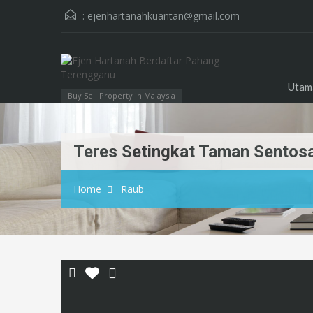
:
ejenhartanahkuantan@gmail.com
Utam
Buy Sell Property in Malaysia
Teres Setingkat Taman Sentos
Home
Raub