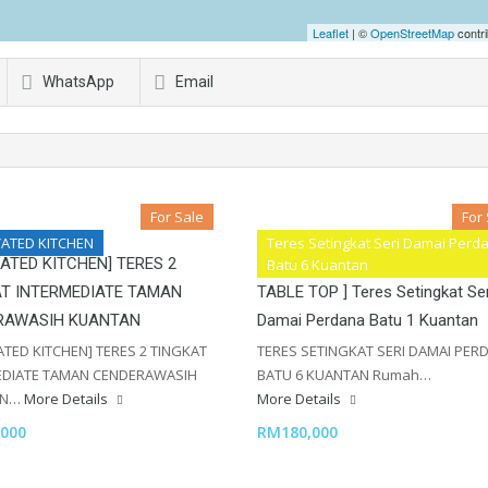
Leaflet
| ©
OpenStreetMap
contri
WhatsApp
Email
For Sale
For
ATED KITCHEN
Teres Setingkat Seri Damai Perd
ATED KITCHEN] TERES 2
[ LORONG LUAS SIAP RENOVAT
Batu 6 Kuantan
AT INTERMEDIATE TAMAN
TABLE TOP ] Teres Setingkat Ser
RAWASIH KUANTAN
Damai Perdana Batu 1 Kuantan
TED KITCHEN] TERES 2 TINGKAT
TERES SETINGKAT SERI DAMAI PER
EDIATE TAMAN CENDERAWASIH
BATU 6 KUANTAN Rumah…
AN…
More Details
More Details
000
RM180,000