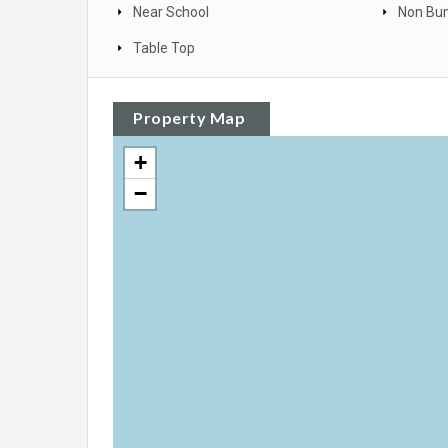
Near School
Non Bum
Table Top
Property Map
+
−