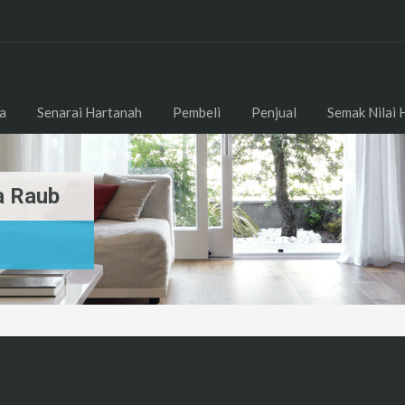
a
Senarai Hartanah
Pembeli
Penjual
Semak Nilai 
a Raub