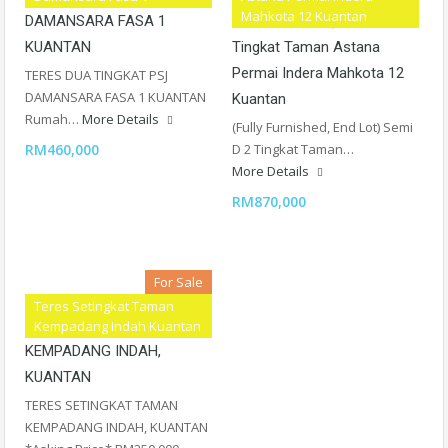
Mahkota 12 Kuantan
DAMANSARA FASA 1
& RENOVATED ] Semi-D Dua
KUANTAN
Tingkat Taman Astana
Permai Indera Mahkota 12
TERES DUA TINGKAT PSJ
DAMANSARA FASA 1 KUANTAN
Kuantan
Rumah…
More Details
(Fully Furnished, End Lot) Semi
RM460,000
D 2 Tingkat Taman…
More Details
RM870,000
For Sale
Teres Setingkat Taman
TERES SETINGKAT TAMAN
Kempadang Indah Kuantan
KEMPADANG INDAH,
KUANTAN
TERES SETINGKAT TAMAN
KEMPADANG INDAH, KUANTAN