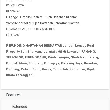
010-2289202
REN39063
FB page : Firdaus Hashim – Ejen Hartanah Kuantan
Website personal : Ejen Hartanah Berdaftar Kuantan
LEGACY REAL PROPERTY SDN BHD
E(1)1925
PERUNDING HARTANAH BERDAFTAR dengan Legacy Real
Property Sdn Bhd. yang bergiat aktif di kawasan PAHANG,
SELANGOR, TERENGGANU, Kuala Lumpur, Shah Alam, Klang,
Puncak Alam, Puchong, Putrajaya, Petaling Jaya, Kuantan,
Bentong, Pekan, Raub, Karak, Temerloh, Kemaman, Kijal,
Kuala Terengganu
.
Features
Extended