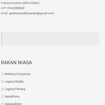
Firdaus Hashim (REN 39063)
H/P:
010-2289202
Emel:
ejenhartanahkuantan@gmail.com
RAKAN NIAGA
Meletop Properties
Legacy Realty
Legacy Pahang
HartaPrima
HartanahHot