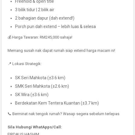
Freehold & open title
3 bilik tidur | 2 bilik air
2 bahagian dapur (dah extend!)
Porch pun dah extend – lebih luas & selesa
💰 Harga Tawaran: RM245,000 sahaja!
Memang susah nak dapat rumah siap extend harga macam ni!
📍 Lokasi Strategik:
SK Seri Mahkota (±3.6 km)
SMK Seri Mahkota (±2.6 km)
SK Wira (±3.6 km)
Berdekatan Kem Tentera Kuantan (±3.7 km)
📞 Berminat nak tengok rumah? Wasap segera sebelum terlepas
Sila Hubungi WhatApps/Call:
FIRDAUS HASHIM