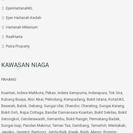
EjenHartanahKL
Ejen Hartanah Kedah
Hartanah Milenium
RealHarta
Putra Property
KAWASAN NIAGA
PAHANG
Kuantan
,
Indera Mahkota
,
Pekan
,
Indera Sempurna
,
Inderapura
,
Tok Sira
,
Kubang Buaya
,
Alor Akar
,
Pelindung
,
Kempadang
,
Bukit Istana
,
KotaSAS
,
Beserah
,
Balok
,
Gebeng
,
Sungai Ular
,
Chendor
,
Cherating
,
Sungai Karang
,
Bukit Goh
,
Aspa Cottage
,
Bandar Damansara Kuantan
,
Bukit Sekilau
,
Bukit
Setongkol
,
Cenderawasih
,
Semambu
,
Bukit Rangin
,
Permatang Badak
,
Sungai Isap
,
Pandan Makmur
,
Taman Tas
,
Gambang
,
Temerloh
,
Mentakab
,
Jengka
,
Jerantut
,
Bentong
,
Janda Baik
,
Karak
,
Raub
,
Maran
,
Rompin
,