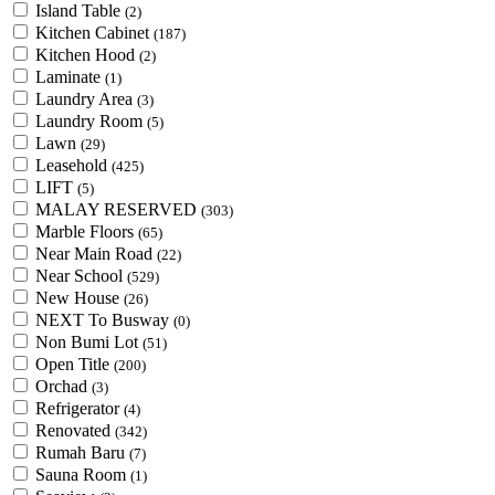
Island Table
(2)
Kitchen Cabinet
(187)
Kitchen Hood
(2)
Laminate
(1)
Laundry Area
(3)
Laundry Room
(5)
Lawn
(29)
Leasehold
(425)
LIFT
(5)
MALAY RESERVED
(303)
Marble Floors
(65)
Near Main Road
(22)
Near School
(529)
New House
(26)
NEXT To Busway
(0)
Non Bumi Lot
(51)
Open Title
(200)
Orchad
(3)
Refrigerator
(4)
Renovated
(342)
Rumah Baru
(7)
Sauna Room
(1)