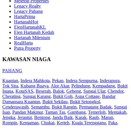
Meletop Properties
Legacy Realty
Legacy Pahang
HartaPrima
HartanahHot
EjenHartanahKL
Ejen Hartanah Kedah
Hartanah Milenium
RealHarta
Putra Property
KAWASAN NIAGA
PAHANG
Kuantan
,
Indera Mahkota
,
Pekan
,
Indera Sempurna
,
Inderapura
,
Tok Sira
,
Kubang Buaya
,
Alor Akar
,
Pelindung
,
Kempadang
,
Bukit
Istana
,
KotaSAS
,
Beserah
,
Balok
,
Gebeng
,
Sungai Ular
,
Chendor
,
Cherating
,
Sungai Karang
,
Bukit Goh
,
Aspa Cottage
,
Bandar
Damansara Kuantan
,
Bukit Sekilau
,
Bukit Setongkol
,
Cenderawasih
,
Semambu
,
Bukit Rangin
,
Permatang Badak
,
Sungai
Isap
,
Pandan Makmur
,
Taman Tas
,
Gambang
,
Temerloh
,
Mentakab
,
Jengka
,
Jerantut
,
Bentong
,
Janda Baik
,
Karak
,
Raub
,
Maran
,
Rompin
,
Kemaman
,
Chukai
,
Kerteh
,
Kuala Terengganu
,
Paka
.