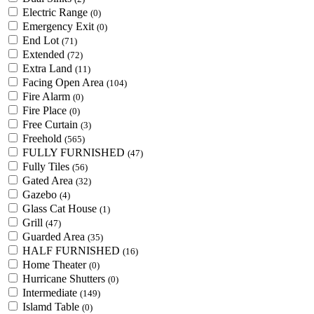
Electric Range
(0)
Emergency Exit
(0)
End Lot
(71)
Extended
(72)
Extra Land
(11)
Facing Open Area
(104)
Fire Alarm
(0)
Fire Place
(0)
Free Curtain
(3)
Freehold
(565)
FULLY FURNISHED
(47)
Fully Tiles
(56)
Gated Area
(32)
Gazebo
(4)
Glass Cat House
(1)
Grill
(47)
Guarded Area
(35)
HALF FURNISHED
(16)
Home Theater
(0)
Hurricane Shutters
(0)
Intermediate
(149)
Islamd Table
(0)