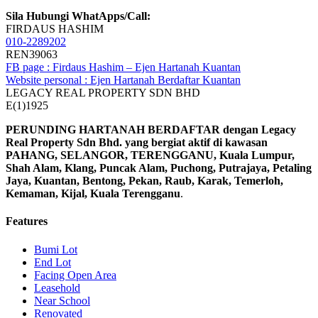
Sila Hubungi WhatApps/Call:
FIRDAUS HASHIM
010-2289202
REN39063
FB page : Firdaus Hashim – Ejen Hartanah Kuantan
Website personal : Ejen Hartanah Berdaftar Kuantan
LEGACY REAL PROPERTY SDN BHD
E(1)1925
PERUNDING HARTANAH BERDAFTAR dengan Legacy
Real Property Sdn Bhd. yang bergiat aktif di kawasan
PAHANG, SELANGOR, TERENGGANU, Kuala Lumpur,
Shah Alam, Klang, Puncak Alam, Puchong, Putrajaya, Petaling
Jaya, Kuantan, Bentong, Pekan, Raub, Karak, Temerloh,
Kemaman, Kijal, Kuala Terengganu
.
Features
Bumi Lot
End Lot
Facing Open Area
Leasehold
Near School
Renovated