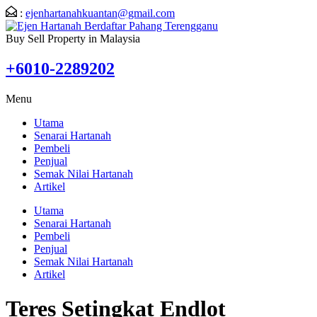
:
ejenhartanahkuantan@gmail.com
Buy Sell Property in Malaysia
+6010-2289202
Menu
Utama
Senarai Hartanah
Pembeli
Penjual
Semak Nilai Hartanah
Artikel
Utama
Senarai Hartanah
Pembeli
Penjual
Semak Nilai Hartanah
Artikel
Teres Setingkat Endlot