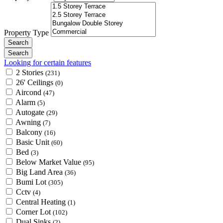
Property Type
Looking for certain features
2 Stories
(231)
26' Ceilings
(0)
Aircond
(47)
Alarm
(5)
Autogate
(29)
Awning
(7)
Balcony
(16)
Basic Unit
(60)
Bed
(3)
Below Market Value
(95)
Big Land Area
(36)
Bumi Lot
(305)
Cctv
(4)
Central Heating
(1)
Corner Lot
(102)
Dual Sinks
(2)