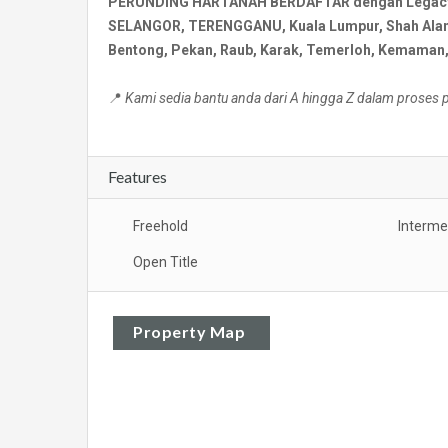
PERUNDING HARTANAH BERDAFTAR dengan Legacy Re
SELANGOR, TERENGGANU, Kuala Lumpur, Shah Alam, 
Bentong, Pekan, Raub, Karak, Temerloh, Kemaman, 
📍
Kami sedia bantu anda dari A hingga Z dalam proses
Features
Freehold
Interme
Open Title
Property Map