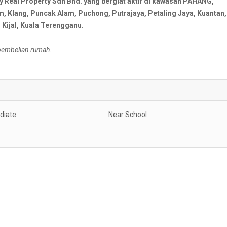
al Property Sdn Bhd. yang bergiat aktif di kawasan PAHANG,
Klang, Puncak Alam, Puchong, Putrajaya, Petaling Jaya, Kuantan,
Kijal, Kuala Terengganu
.
 pembelian rumah.
diate
Near School