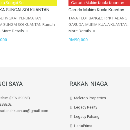
D SETINGKAT PERUMAHAN
Tanah Lot Banglo Rpk Padang
ka Sungai Soi
Garuda Mukim Kuala Kuantan
KA SUNGAI SOI KUANTAN
Garuda Mukim Kuala Kuantan
 SETINGKAT PERUMAHAN
TANAH LOT BANGLO RPK PADANG
A SUNGAI SOI KUANTAN Rumah
GARUDA, MUKIM KUALA KUANTAN
…
More Details
More Details
000
RM90,000
GI SAYA
RAKAN NIAGA
ashim (REN 39063)
Meletop Properties
289202
Legacy Realty
hartanahkuantan@gmail.com
Legacy Pahang
HartaPrima