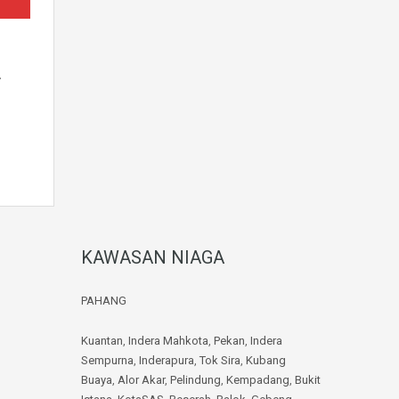
…
KAWASAN NIAGA
PAHANG
Kuantan
,
Indera Mahkota
,
Pekan
,
Indera
Sempurna
,
Inderapura
,
Tok Sira
,
Kubang
Buaya
,
Alor Akar
,
Pelindung
,
Kempadang
,
Bukit