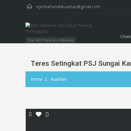
:
ejenhartanahkuantan@gmail.com
Utam
Buy Sell Property in Malaysia
Teres Setingkat PSJ Sungai K
Home
Kuantan