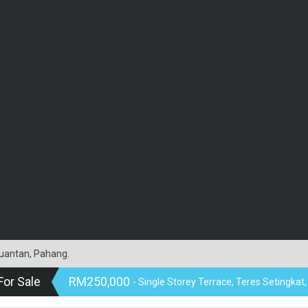
Kuantan, Pahang.
For Sale
RM250,000
- Single Storey Terrace, Teres Setingkat