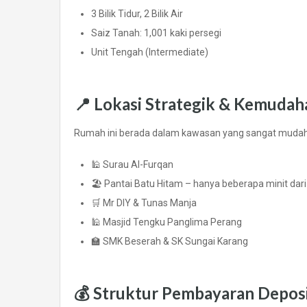
3 Bilik Tidur, 2 Bilik Air
Saiz Tanah: 1,001 kaki persegi
Unit Tengah (Intermediate)
📍
Lokasi Strategik & Kemudah
Rumah ini berada dalam kawasan yang sangat mudah
🕌 Surau Al-Furqan
🏖 Pantai Batu Hitam – hanya beberapa minit dar
🛒 Mr DIY & Tunas Manja
🕌 Masjid Tengku Panglima Perang
🏫 SMK Beserah & SK Sungai Karang
💰
Struktur Pembayaran Depos