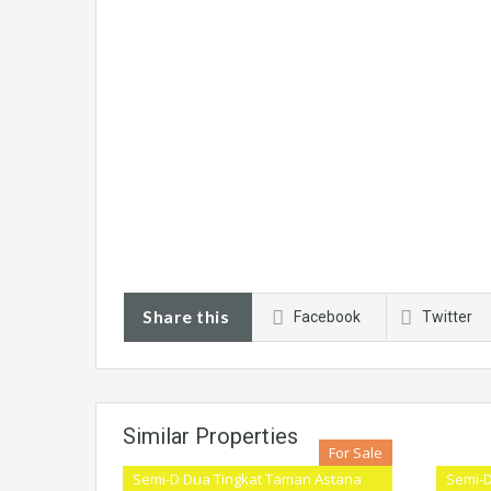
Share this
Facebook
Twitter
Similar Properties
For Sale
Semi-D Dua Tingkat Taman Astana
Semi-