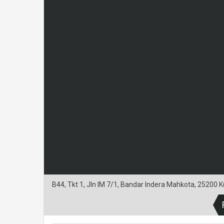
B44, Tkt 1, Jln IM 7/1, Bandar Indera Mahkota, 25200 