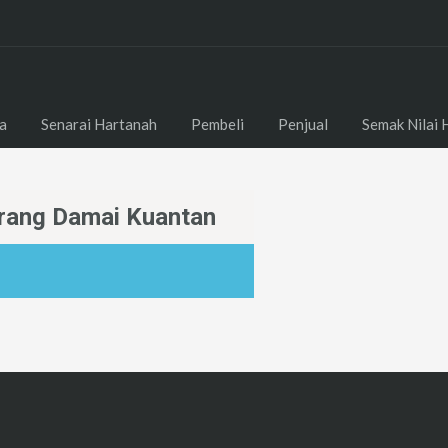
a
Senarai Hartanah
Pembeli
Penjual
Semak Nilai 
arang Damai Kuantan