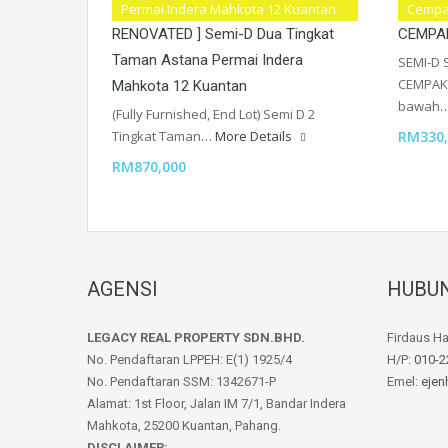
[ ENDLOT FULLY FURNISHED &
SEMI-
Permai Indera Mahkota 12 Kuantan
Cempa
RENOVATED ] Semi-D Dua Tingkat
CEMPA
Taman Astana Permai Indera
SEMI-D
CEMPAK
Mahkota 12 Kuantan
bawah
(Fully Furnished, End Lot) Semi D 2
Tingkat Taman…
More Details
RM330,
RM870,000
AGENSI
HUBUN
LEGACY REAL PROPERTY SDN.BHD.
Firdaus H
No. Pendaftaran LPPEH: E(1) 1925/4
H/P:
010-2
No. Pendaftaran SSM: 1342671-P
Emel:
ejen
Alamat: 1st Floor, Jalan IM 7/1, Bandar Indera
Mahkota, 25200 Kuantan, Pahang.
DISCLAIMER: