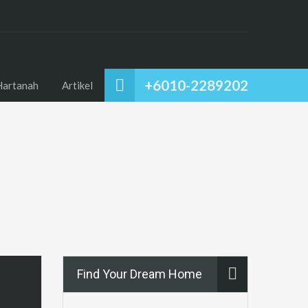
+6010-2289202
Hartanah
Artikel
Find Your Dream Home