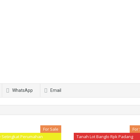
WhatsApp
Email
For Sale
For
D Setingkat Perumahan
Tanah Lot Banglo Rpk Padang