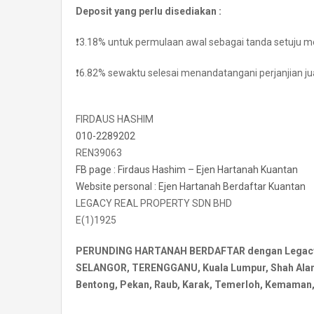
Deposit yang perlu disediakan :
❗️3.18% untuk permulaan awal sebagai tanda setuju m
❗️6.82% sewaktu selesai menandatangani perjanjian jual
FIRDAUS HASHIM
010-2289202
REN39063
FB page : Firdaus Hashim – Ejen Hartanah Kuantan
Website personal : Ejen Hartanah Berdaftar Kuantan
LEGACY REAL PROPERTY SDN BHD
E(1)1925
PERUNDING HARTANAH BERDAFTAR dengan Legacy Re
SELANGOR, TERENGGANU, Kuala Lumpur, Shah Alam, 
Bentong, Pekan, Raub, Karak, Temerloh, Kemaman, 