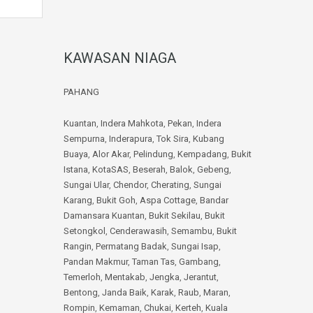
KAWASAN NIAGA
PAHANG
Kuantan
,
Indera Mahkota
,
Pekan
,
Indera
Sempurna
,
Inderapura
,
Tok Sira
,
Kubang
Buaya
,
Alor Akar
,
Pelindung
,
Kempadang
,
Bukit
Istana
,
KotaSAS
,
Beserah
,
Balok
,
Gebeng
,
Sungai Ular
,
Chendor
,
Cherating
,
Sungai
Karang
,
Bukit Goh
,
Aspa Cottage
,
Bandar
Damansara Kuantan
,
Bukit Sekilau
,
Bukit
Setongkol
,
Cenderawasih
,
Semambu
,
Bukit
Rangin
,
Permatang Badak
,
Sungai Isap
,
Pandan Makmur
,
Taman Tas
,
Gambang
,
Temerloh
,
Mentakab
,
Jengka
,
Jerantut
,
Bentong
,
Janda Baik
,
Karak
,
Raub
,
Maran
,
Rompin
,
Kemaman
,
Chukai
,
Kerteh
,
Kuala