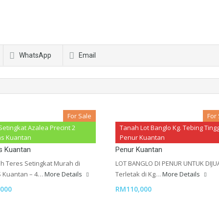
WhatsApp
Email
For Sale
For
Setingkat Azalea Precint 2
Tanah Lot Banglo Kg. Tebing Tingg
etingkat Azalea Precint 2
Tanah Lot Banglo Kg. Tebing Tin
as Kuantan
Penur Kuantan
s Kuantan
Penur Kuantan
h Teres Setingkat Murah di
LOT BANGLO DI PENUR UNTUK DIJUA
 Kuantan – 4…
More Details
Terletak di Kg…
More Details
000
RM110,000