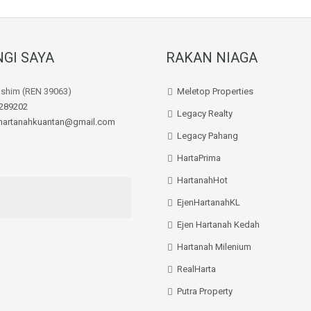
GI SAYA
RAKAN NIAGA
ashim (REN 39063)
Meletop Properties
289202
Legacy Realty
hartanahkuantan@gmail.com
Legacy Pahang
HartaPrima
HartanahHot
EjenHartanahKL
Ejen Hartanah Kedah
Hartanah Milenium
RealHarta
Putra Property