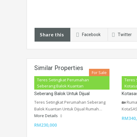
Share this
Facebook
Twitter
Similar Properties
For Sale
Teres Setingkat Perumahan
Teres 
Teres Setingkat Perumahan
Teres S
Seberang Balok Kuantan
Kotas
Seberang Balok Untuk Dijual
Kotasa
Teres Setingkat Perumahan Seberang
🏡 Ruma
Balok Kuantan Untuk Dijual Rumah…
KotaSAS
More Details
RM340,
RM230,000