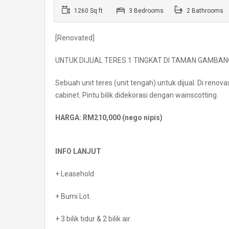
1260 Sq ft
3 Bedrooms
2 Bathrooms
[Renovated]
UNTUK DIJUAL TERES 1 TINGKAT DI TAMAN GAMBAN
Sebuah unit teres (unit tengah) untuk dijual. Di renova
cabinet. Pintu bilik didekorasi dengan wainscotting.
HARGA: RM210,000 (nego nipis)
INFO LANJUT
+ Leasehold
+ Bumi Lot.
+ 3 bilik tidur & 2 bilik air.