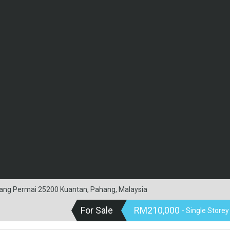
ang Permai 25200 Kuantan, Pahang, Malaysia
For Sale
RM210,000
- Single Storey