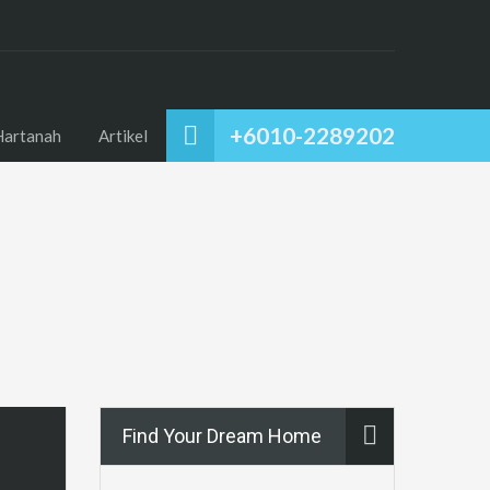
+6010-2289202
Hartanah
Artikel
Find Your Dream Home