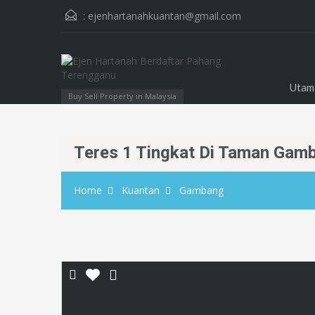
:
ejenhartanahkuantan@gmail.com
Utam
Buy Sell Property in Malaysia
Teres 1 Tingkat Di Taman Gam
Home
Kuantan
Gambang