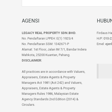
AGENSI
HUBUN
LEGACY REAL PROPERTY SDN.BHD.
Firdaus H
No. Pendaftaran LPPEH: E(1) 1925/4
H/P:
010-2
No. Pendaftaran SSM: 1342671-P
Emel:
ejen
Alamat: 1st Floor, Jalan IM 7/1, Bandar Indera
Mahkota, 25200 Kuantan, Pahang.
DISCLAIMER:
All practices are in accordance with Valuers,
Appraisers, Estate Agents & Property
Managers Act 1981 (Act 242) and Valuers,
Appraisers, Estate Agents & Property
Managers Rules 1986, Malaysian Estate
Agency Standards 2nd Edition (2014) &
Circulars.