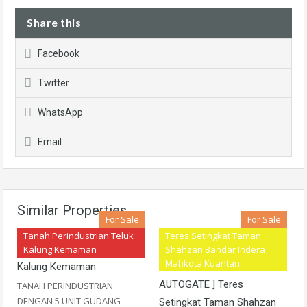
Share this
Facebook
Twitter
WhatsApp
Email
Similar Properties
For Sale
For Sale
Tanah Perindustrian Teluk
Teres Setingkat Taman
Tanah Perindustrian Teluk
[ NICE RENOVATED
Kalung Kemaman
Shahzan Bandar Indera
Mahkota Kuantan
Kalung Kemaman
KITCHEN CABINET &
AUTOGATE ] Teres
TANAH PERINDUSTRIAN
DENGAN 5 UNIT GUDANG
Setingkat Taman Shahzan