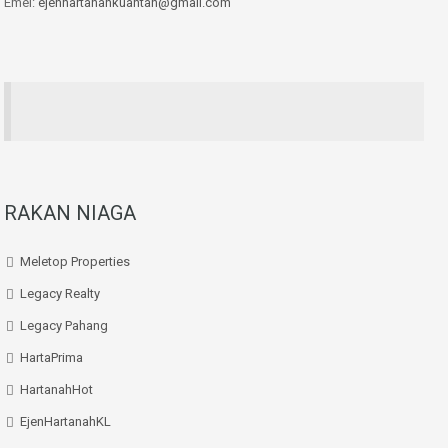
Emel:
ejenhartanahkuantan@gmail.com
RAKAN NIAGA
Meletop Properties
Legacy Realty
Legacy Pahang
HartaPrima
HartanahHot
EjenHartanahKL