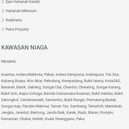
Ejen Hartanah Kedah
Hartanah Milenium
RealHarta
Putra Property
KAWASAN NIAGA
PAHANG
Kuantan
,
Indera Mahkota
,
Pekan
,
Indera Sempurna
,
Inderapura
,
Tok Sira
,
Kubang Buaya
,
Alor Akar
,
Pelindung
,
Kempadang
,
Bukit Istana
,
KotaSAS
,
Beserah
,
Balok
,
Gebeng
,
Sungai Ular
,
Chendor
,
Cherating
,
Sungai Karang
,
Bukit Goh
,
Aspa Cottage
,
Bandar Damansara Kuantan
,
Bukit Sekilau
,
Bukit
Setongkol
,
Cenderawasih
,
Semambu
,
Bukit Rangin
,
Permatang Badak
,
Sungai Isap
,
Pandan Makmur
,
Taman Tas
,
Gambang
,
Temerloh
,
Mentakab
,
Jengka
,
Jerantut
,
Bentong
,
Janda Baik
,
Karak
,
Raub
,
Maran
,
Rompin
,
Kemaman
,
Chukai
,
Kerteh
,
Kuala Terengganu
,
Paka
.