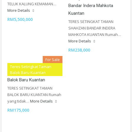
TELUK KALUNG KEMAMAN…
Bandar Indera Mahkota
More Details
Kuantan
RM5,500,000
TERES SETINGKAT TAMAN
SHAHZAN BANDAR INDERA
MAHKOTA KUANTAN Rumah…
More Details
RM238,000
For Sale
Teres Setingkat Taman
Teres Setingkat Taman
Balok Baru Kuantan
Balok Baru Kuantan
TERES SETINGKAT TAMAN
BALOK BARU KUANTAN Rumah
yang tidak…
More Details
RM175,000