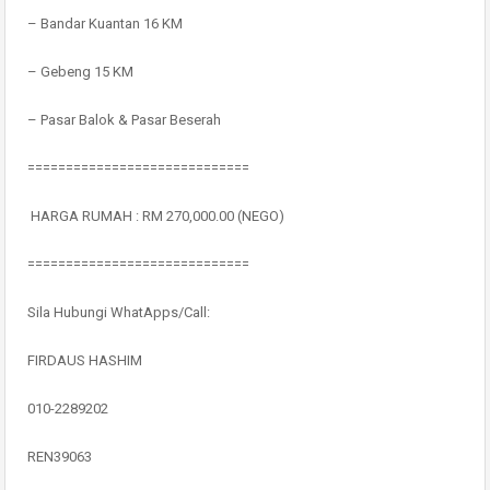
– Bandar Kuantan 16 KM
– Gebeng 15 KM
– Pasar Balok & Pasar Beserah
=============================
HARGA RUMAH : RM 270,000.00 (NEGO)
=============================
Sila Hubungi WhatApps/Call:
FIRDAUS HASHIM
010-2289202
REN39063