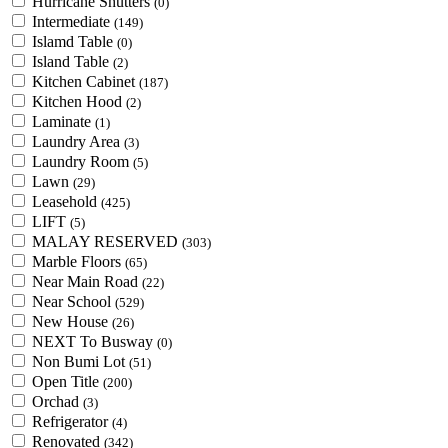
Hurricane Shutters
(0)
Intermediate
(149)
Islamd Table
(0)
Island Table
(2)
Kitchen Cabinet
(187)
Kitchen Hood
(2)
Laminate
(1)
Laundry Area
(3)
Laundry Room
(5)
Lawn
(29)
Leasehold
(425)
LIFT
(5)
MALAY RESERVED
(303)
Marble Floors
(65)
Near Main Road
(22)
Near School
(529)
New House
(26)
NEXT To Busway
(0)
Non Bumi Lot
(51)
Open Title
(200)
Orchad
(3)
Refrigerator
(4)
Renovated
(342)