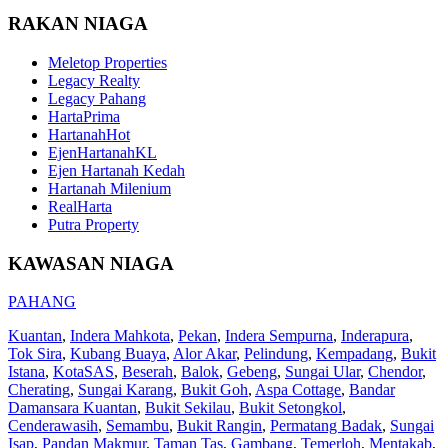
RAKAN NIAGA
Meletop Properties
Legacy Realty
Legacy Pahang
HartaPrima
HartanahHot
EjenHartanahKL
Ejen Hartanah Kedah
Hartanah Milenium
RealHarta
Putra Property
KAWASAN NIAGA
PAHANG
Kuantan
,
Indera Mahkota
,
Pekan
,
Indera Sempurna
,
Inderapura
,
Tok Sira
,
Kubang Buaya
,
Alor Akar
,
Pelindung
,
Kempadang
,
Bukit
Istana
,
KotaSAS
,
Beserah
,
Balok
,
Gebeng
,
Sungai Ular
,
Chendor
,
Cherating
,
Sungai Karang
,
Bukit Goh
,
Aspa Cottage
,
Bandar
Damansara Kuantan
,
Bukit Sekilau
,
Bukit Setongkol
,
Cenderawasih
,
Semambu
,
Bukit Rangin
,
Permatang Badak
,
Sungai
Isap
,
Pandan Makmur
,
Taman Tas
,
Gambang
,
Temerloh
,
Mentakab
,