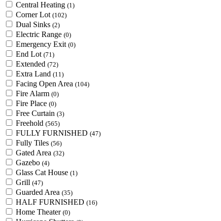
Central Heating
(1)
Corner Lot
(102)
Dual Sinks
(2)
Electric Range
(0)
Emergency Exit
(0)
End Lot
(71)
Extended
(72)
Extra Land
(11)
Facing Open Area
(104)
Fire Alarm
(0)
Fire Place
(0)
Free Curtain
(3)
Freehold
(565)
FULLY FURNISHED
(47)
Fully Tiles
(56)
Gated Area
(32)
Gazebo
(4)
Glass Cat House
(1)
Grill
(47)
Guarded Area
(35)
HALF FURNISHED
(16)
Home Theater
(0)