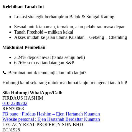
Kelebihan Tanah Ini
Lokasi strategik berhampiran Balok & Sungai Karang
Sesuai untuk tanaman, ternakan, atau pelaburan masa depan
Tanah Freehold – milikan kekal
Akses mudah ke jalan utama Kuantan – Gebeng – Cherating
Maklumat Pembelian
3.24% deposit awal (tanda setuju beli)
6.76% semasa tandatangan S&P
📞 Berminat untuk temujanji atau info lanjut?
Hubungi kami sekarang untuk maklumat lanjut mengenai tanah ini!
Sila Hubungi WhatApps/Call:
FIRDAUS HASHIM
010-2289202
REN39063
FB page : Firdaus Hashim – Ejen Hartanah Kuantan
Website personal : Ejen Hartanah Berdaftar Kuantan
LEGACY REAL PROPERTY SDN BHD
E(1)1925