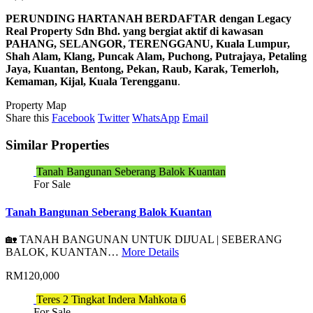
PERUNDING HARTANAH BERDAFTAR dengan Legacy
Real Property Sdn Bhd. yang bergiat aktif di kawasan
PAHANG, SELANGOR, TERENGGANU, Kuala Lumpur,
Shah Alam, Klang, Puncak Alam, Puchong, Putrajaya, Petaling
Jaya, Kuantan, Bentong, Pekan, Raub, Karak, Temerloh,
Kemaman, Kijal, Kuala Terengganu
.
Property Map
Share this
Facebook
Twitter
WhatsApp
Email
Similar Properties
Tanah Bangunan Seberang Balok Kuantan
For Sale
Tanah Bangunan Seberang Balok Kuantan
🏡 TANAH BANGUNAN UNTUK DIJUAL | SEBERANG
BALOK, KUANTAN…
More Details
RM120,000
Teres 2 Tingkat Indera Mahkota 6
For Sale