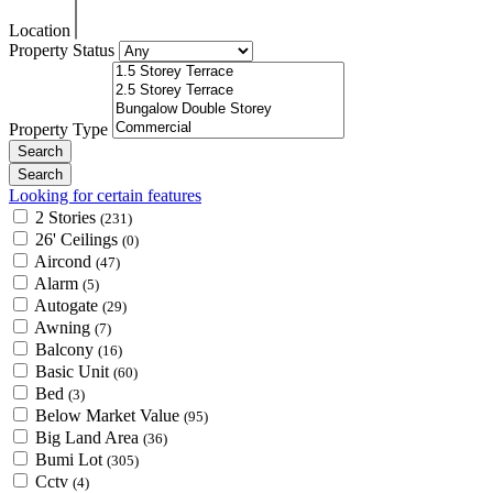
Location
Property Status
Property Type
Looking for certain features
2 Stories
(231)
26' Ceilings
(0)
Aircond
(47)
Alarm
(5)
Autogate
(29)
Awning
(7)
Balcony
(16)
Basic Unit
(60)
Bed
(3)
Below Market Value
(95)
Big Land Area
(36)
Bumi Lot
(305)
Cctv
(4)