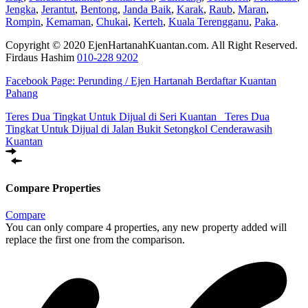
Jengka
,
Jerantut
,
Bentong
,
Janda Baik
,
Karak
,
Raub
,
Maran
,
Rompin
,
Kemaman
,
Chukai
,
Kerteh
,
Kuala Terengganu
,
Paka
.
Copyright © 2020 EjenHartanahKuantan.com. All Right Reserved.
Firdaus Hashim
010-228 9202
Facebook Page:
Perunding / Ejen Hartanah Berdaftar Kuantan
Pahang
Teres Dua Tingkat Untuk Dijual di Seri Kuantan
Teres Dua
Tingkat Untuk Dijual di Jalan Bukit Setongkol Cenderawasih
Kuantan
Compare Properties
Compare
You can only compare 4 properties, any new property added will
replace the first one from the comparison.