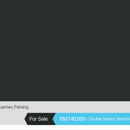
Kuantan, Pahang.
For Sale
RM740,000
- Double Storey, Semi 