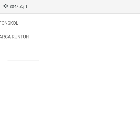
3347 Sq ft
ETONGKOL
HARGA RUNTUH