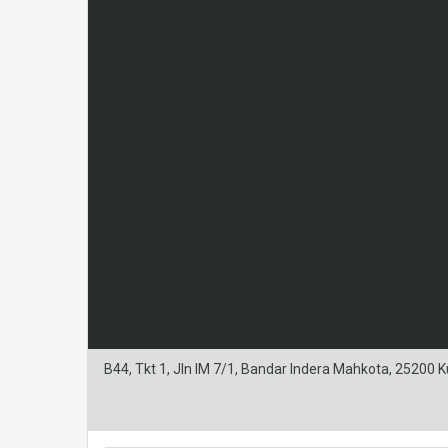
B44, Tkt 1, Jln IM 7/1, Bandar Indera Mahkota, 25200 