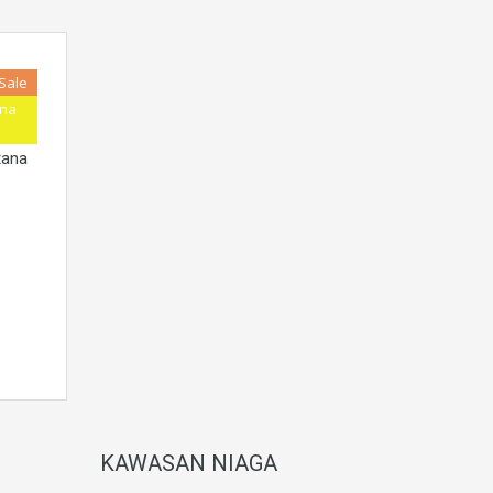
 Sale
ana
 ]
tana
KAWASAN NIAGA