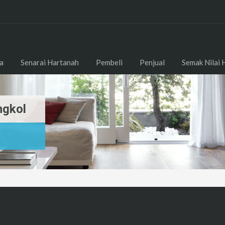
a
Senarai Hartanah
Pembeli
Penjual
Semak Nilai 
ngkol