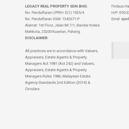
LEGACY REAL PROPERTY SDN.BHD.
Firdaus H
No. Pendaftaran LPPEH: E(1) 1925/4
H/P:
010-2
No. Pendaftaran SSM: 1342671-P
Emel:
ejen
Alamat: 1st Floor, Jalan IM 7/1, Bandar Indera
Mahkota, 25200 Kuantan, Pahang.
DISCLAIMER:
All practices are in accordance with Valuers,
Appraisers, Estate Agents & Property
Managers Act 1981 (Act 242) and Valuers,
Appraisers, Estate Agents & Property
Managers Rules 1986, Malaysian Estate
Agency Standards 2nd Edition (2014) &
Circulars.