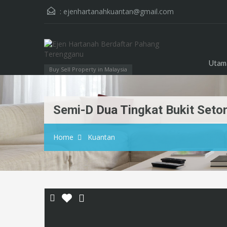
:
ejenhartanahkuantan@gmail.com
Utam
Buy Sell Property in Malaysia
Semi-D Dua Tingkat Bukit Seto
Home
Kuantan