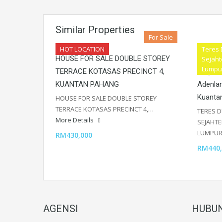
Similar Properties
For Sale
HOT LOCATION
Teres
HOUSE FOR SALE DOUBLE STOREY
[GATED
Sejaht
Lumpu
TERRACE KOTASAS PRECINCT 4,
Tingka
KUANTAN PAHANG
Adenlan
Kuanta
HOUSE FOR SALE DOUBLE STOREY
TERRACE KOTASAS PRECINCT 4,…
TERES 
More Details
SEJAHTE
LUMPU
RM430,000
RM440,
AGENSI
HUBUN