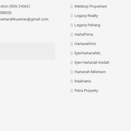
ashim (REN 39063)
Meletop Properties
289202
Legacy Realty
hartanahkuantan@gmail.com
Legacy Pahang
HartaPrima
HartanahHot
EjenHartanahKL
Ejen Hartanah Kedah
Hartanah Milenium
RealHarta
Putra Property