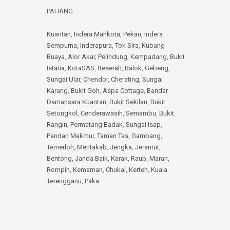
PAHANG
Kuantan
,
Indera Mahkota
,
Pekan
,
Indera
Sempurna
,
Inderapura
,
Tok Sira
,
Kubang
Buaya
,
Alor Akar
,
Pelindung
,
Kempadang
,
Bukit
Istana
,
KotaSAS
,
Beserah
,
Balok
,
Gebeng
,
Sungai Ular
,
Chendor
,
Cherating
,
Sungai
Karang
,
Bukit Goh
,
Aspa Cottage
,
Bandar
Damansara Kuantan
,
Bukit Sekilau
,
Bukit
Setongkol
,
Cenderawasih
,
Semambu
,
Bukit
Rangin
,
Permatang Badak
,
Sungai Isap
,
Pandan Makmur
,
Taman Tas
,
Gambang
,
Temerloh
,
Mentakab
,
Jengka
,
Jerantut
,
Bentong
,
Janda Baik
,
Karak
,
Raub
,
Maran
,
Rompin
,
Kemaman
,
Chukai
,
Kerteh
,
Kuala
Terengganu
,
Paka
.