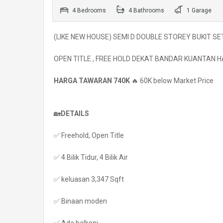
4 Bedrooms
4 Bathrooms
1 Garage
(LIKE NEW HOUSE) SEMI D DOUBLE STOREY BUKIT S
OPEN TITLE , FREE HOLD DEKAT BANDAR KUANTAN 
HARGA TAWARAN 740K
🔥 60K below Market Price
🏡
DETAILS
✅ Freehold, Open Title
✅ 4 Bilik Tidur, 4 Bilik Air
✅ keluasan 3,347 Sqft
✅ Binaan moden