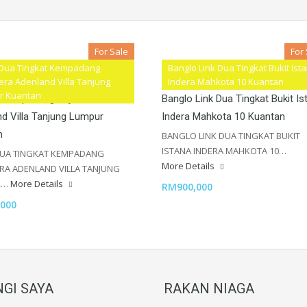
For Sale
For
 Dua Tingkat Kempadang
Banglo Link Dua Tingkat Bukit Ist
 & GUARDED AREA] Teres Dua
[ NICE HOUSE FULLY RENOVATED
era Adenland Villa Tanjung
Indera Mahkota 10 Kuantan
r Kuantan
t Kempadang Sejahtera
Banglo Link Dua Tingkat Bukit Is
d Villa Tanjung Lumpur
Indera Mahkota 10 Kuantan
n
BANGLO LINK DUA TINGKAT BUKIT
ISTANA INDERA MAHKOTA 10…
DUA TINGKAT KEMPADANG
More Details
RA ADENLAND VILLA TANJUNG
R…
More Details
RM900,000
000
GI SAYA
RAKAN NIAGA