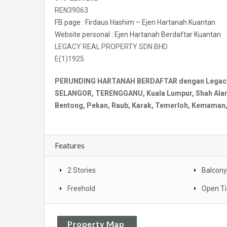
REN39063
FB page : Firdaus Hashim – Ejen Hartanah Kuantan
Website personal : Ejen Hartanah Berdaftar Kuantan
LEGACY REAL PROPERTY SDN BHD
E(1)1925
PERUNDING HARTANAH BERDAFTAR dengan Legacy Re
SELANGOR, TERENGGANU, Kuala Lumpur, Shah Alam, 
Bentong, Pekan, Raub, Karak, Temerloh, Kemaman, 
Features
2 Stories
Balcony
Freehold
Open Ti
Property Map