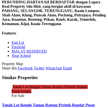
PERUNDING HARTANAH BERDAFTAR dengan Legacy
Real Property Sdn Bhd. yang bergiat aktif di kawasan
PAHANG, SELANGOR, TERENGGANU, Kuala Lumpur,
Shah Alam, Klang, Puncak Alam, Puchong, Putrajaya, Petaling
Jaya, Kuantan, Bentong, Pekan, Raub, Karak, Temerloh,
Kemaman, Kijal, Kuala Terengganu
.
Features
End Lot
Freehold
MALAY RESERVED
Near School
Property Map
Share this
Facebook
Twitter
WhatsApp
Email
Similar Properties
Tanah Lot Banglo Taman Rantau Perintis Bandar
Pusat Jengka
For Sale
Tanah Lot Banglo Taman Rantau Perintis Bandar Pusat