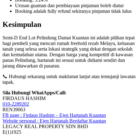
Urusan guaman dan pembiayaan pinjaman boleh diatur
Booking adalah fully refund sekiranya pinjaman tidak lulus
Kesimpulan
Semi-D End Lot Pelindung Damai Kuantan ini adalah pilihan tepat
bagi pembeli yang mencari rumah freehold rezab Melayu, keluasan
tanah yang selesa serta lokasi strategik yang dekat dengan sekolah
dan kemudahan utama. Dengan harga yang kompetitif di kawasan
panas Pelindung, hartanah ini sesuai untuk didiami sendiri dan
jarang ditawarkan di pasaran.
📞 Hubungi sekarang untuk maklumat lanjut atau temujanji lawatan
tapak.
Sila Hubungi WhatApps/Call:
FIRDAUS HASHIM
010-2289202
REN39063
FB page : Firdaus Hashim – Ejen Hartanah Kuantan
Website personal : Ejen Hartanah Berdaftar Kuantan
LEGACY REAL PROPERTY SDN BHD
E(1)1925