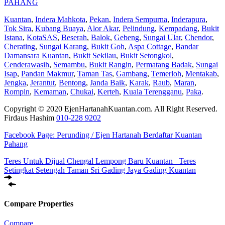
PAHANG
Kuantan
,
Indera Mahkota
,
Pekan
,
Indera Sempurna
,
Inderapura
,
Tok Sira
,
Kubang Buaya
,
Alor Akar
,
Pelindung
,
Kempadang
,
Bukit
Istana
,
KotaSAS
,
Beserah
,
Balok
,
Gebeng
,
Sungai Ular
,
Chendor
,
Cherating
,
Sungai Karang
,
Bukit Goh
,
Aspa Cottage
,
Bandar
Damansara Kuantan
,
Bukit Sekilau
,
Bukit Setongkol
,
Cenderawasih
,
Semambu
,
Bukit Rangin
,
Permatang Badak
,
Sungai
Isap
,
Pandan Makmur
,
Taman Tas
,
Gambang
,
Temerloh
,
Mentakab
,
Jengka
,
Jerantut
,
Bentong
,
Janda Baik
,
Karak
,
Raub
,
Maran
,
Rompin
,
Kemaman
,
Chukai
,
Kerteh
,
Kuala Terengganu
,
Paka
.
Copyright © 2020 EjenHartanahKuantan.com. All Right Reserved.
Firdaus Hashim
010-228 9202
Facebook Page:
Perunding / Ejen Hartanah Berdaftar Kuantan
Pahang
Teres Untuk Dijual Chengal Lempong Baru Kuantan
Teres
Setingkat Setengah Taman Sri Gading Jaya Gading Kuantan
Compare Properties
Compare