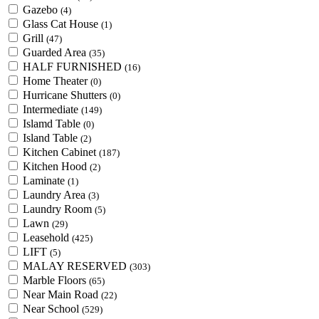
Gazebo
(4)
Glass Cat House
(1)
Grill
(47)
Guarded Area
(35)
HALF FURNISHED
(16)
Home Theater
(0)
Hurricane Shutters
(0)
Intermediate
(149)
Islamd Table
(0)
Island Table
(2)
Kitchen Cabinet
(187)
Kitchen Hood
(2)
Laminate
(1)
Laundry Area
(3)
Laundry Room
(5)
Lawn
(29)
Leasehold
(425)
LIFT
(5)
MALAY RESERVED
(303)
Marble Floors
(65)
Near Main Road
(22)
Near School
(529)