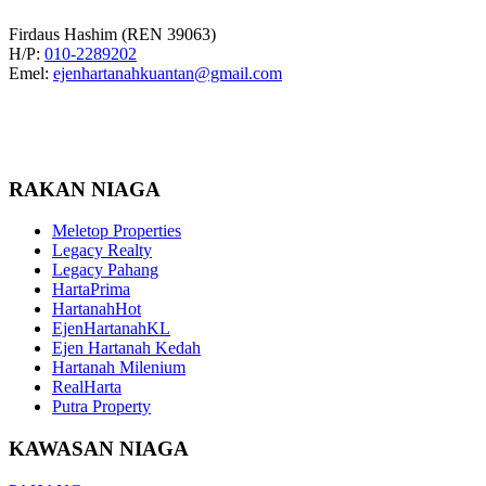
Firdaus Hashim (REN 39063)
H/P:
010-2289202
Emel:
ejenhartanahkuantan@gmail.com
RAKAN NIAGA
Meletop Properties
Legacy Realty
Legacy Pahang
HartaPrima
HartanahHot
EjenHartanahKL
Ejen Hartanah Kedah
Hartanah Milenium
RealHarta
Putra Property
KAWASAN NIAGA