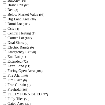
Balcony
(16)
Basic Unit
(60)
Bed
(3)
Below Market Value
(95)
Big Land Area
(36)
Bumi Lot
(305)
Cctv
(4)
Central Heating
(1)
Corner Lot
(102)
Dual Sinks
(2)
Electric Range
(0)
Emergency Exit
(0)
End Lot
(71)
Extended
(72)
Extra Land
(11)
Facing Open Area
(104)
Fire Alarm
(0)
Fire Place
(0)
Free Curtain
(3)
Freehold
(565)
FULLY FURNISHED
(47)
Fully Tiles
(56)
Gated Area
(32)