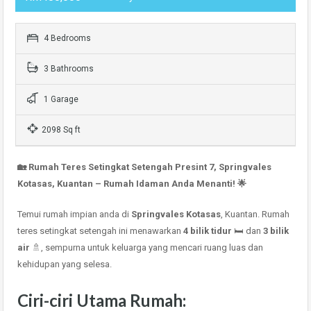
4 Bedrooms
3 Bathrooms
1 Garage
2098 Sq ft
🏡 Rumah Teres Setingkat Setengah Presint 7, Springvales
Kotasas, Kuantan – Rumah Idaman Anda Menanti! 🌟
Temui rumah impian anda di
Springvales Kotasas
, Kuantan. Rumah
teres setingkat setengah ini menawarkan
4 bilik tidur
🛏️ dan
3 bilik
air
🚿, sempurna untuk keluarga yang mencari ruang luas dan
kehidupan yang selesa.
Ciri-ciri Utama Rumah: