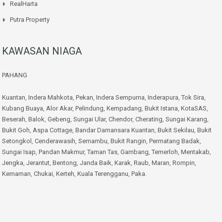
RealHarta
Putra Property
KAWASAN NIAGA
PAHANG
Kuantan
,
Indera Mahkota
,
Pekan
,
Indera Sempurna
,
Inderapura
,
Tok Sira
,
Kubang Buaya
,
Alor Akar
,
Pelindung
,
Kempadang
,
Bukit Istana
,
KotaSAS
,
Beserah
,
Balok
,
Gebeng
,
Sungai Ular
,
Chendor
,
Cherating
,
Sungai Karang
,
Bukit Goh
,
Aspa Cottage
,
Bandar Damansara Kuantan
,
Bukit Sekilau
,
Bukit
Setongkol
,
Cenderawasih
,
Semambu
,
Bukit Rangin
,
Permatang Badak
,
Sungai Isap
,
Pandan Makmur
,
Taman Tas
,
Gambang
,
Temerloh
,
Mentakab
,
Jengka
,
Jerantut
,
Bentong
,
Janda Baik
,
Karak
,
Raub
,
Maran
,
Rompin
,
Kemaman
,
Chukai
,
Kerteh
,
Kuala Terengganu
,
Paka
.