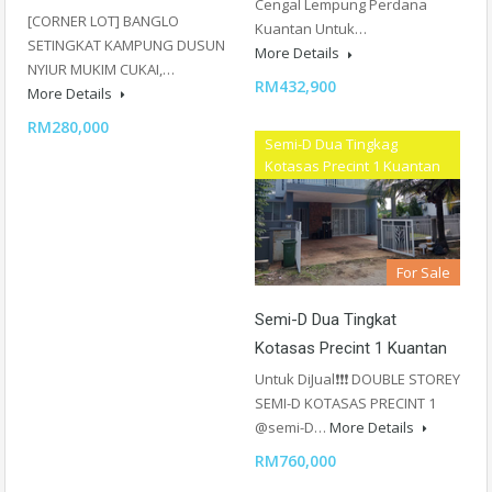
Cengal Lempung Perdana
[CORNER LOT] BANGLO
Kuantan Untuk…
SETINGKAT KAMPUNG DUSUN
More Details
NYIUR MUKIM CUKAI,…
RM432,900
More Details
RM280,000
Semi-D Dua Tingkag
Kotasas Precint 1 Kuantan
For Sale
Semi-D Dua Tingkat
Kotasas Precint 1 Kuantan
Untuk DiJual❗❗❗ DOUBLE STOREY
SEMI-D KOTASAS PRECINT 1
@semi-D…
More Details
RM760,000