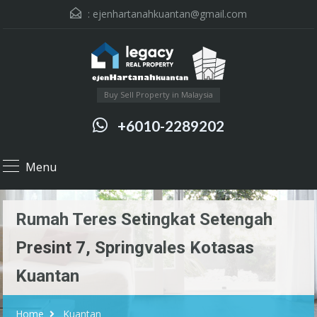
:
ejenhartanahkuantan@gmail.com
Buy Sell Property in Malaysia
+6010-2289202
Menu
Rumah Teres Setingkat Setengah
Presint 7, Springvales Kotasas
Kuantan
Home
Kuantan