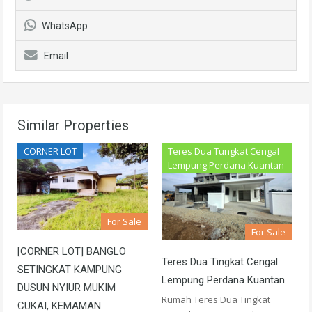
WhatsApp
Email
Similar Properties
CORNER LOT
Teres Dua Tungkat Cengal
Lempung Perdana Kuantan
For Sale
For Sale
[CORNER LOT] BANGLO
Teres Dua Tingkat Cengal
SETINGKAT KAMPUNG
Lempung Perdana Kuantan
DUSUN NYIUR MUKIM
Rumah Teres Dua Tingkat
CUKAI, KEMAMAN