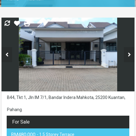
B44, Tkt 1, Jln IM 7/1, Bandar Indera Mahkota, 25200 Kuantan,
Pahang.
For Sale
RM480,000
- 1.5 Storey Terrace