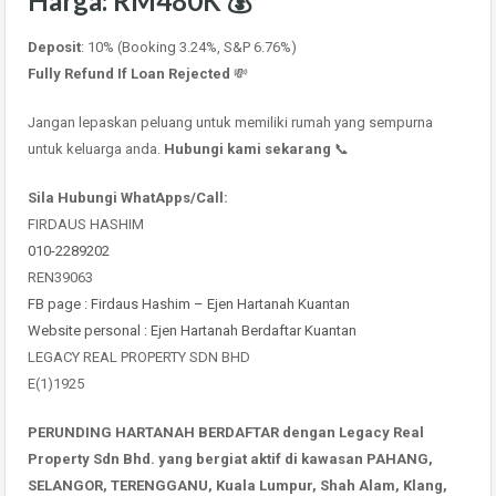
Harga
:
RM480K
💰
Deposit
: 10% (Booking 3.24%, S&P 6.76%)
Fully Refund If Loan Rejected
💸
Jangan lepaskan peluang untuk memiliki rumah yang sempurna
untuk keluarga anda.
Hubungi kami sekarang
📞
Sila Hubungi WhatApps/Call:
FIRDAUS HASHIM
010-2289202
REN39063
FB page : Firdaus Hashim – Ejen Hartanah Kuantan
Website personal : Ejen Hartanah Berdaftar Kuantan
LEGACY REAL PROPERTY SDN BHD
E(1)1925
PERUNDING HARTANAH BERDAFTAR dengan Legacy Real
Property Sdn Bhd. yang bergiat aktif di kawasan PAHANG,
SELANGOR, TERENGGANU, Kuala Lumpur, Shah Alam, Klang,