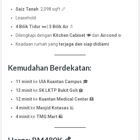
Saiz Tanah
: 2,098 sqft 📏
Leasehold
4 Bilik Tidur
🛏️ |
3 Bilik Air
🚿
Dilengkapi dengan
Kitchen Cabinet
🍽️ dan
Aircond
❄️
Keadaan rumah yang
terjaga dan siap didiami
Kemudahan Berdekatan:
11 minit
ke
UIA Kuantan Campus
🎓
13 minit
ke
SK LKTP Bukit Goh
🏫
12 minit
ke
Kuantan Medical Center
🏥
4 minit
ke
Masjid Kotasas
🕌
4 minit
ke
TMG Mart
🛍️