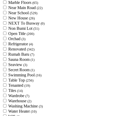
Marble Floors
(65)
Near Main Road
(22)
Near School
(529)
New House
(26)
NEXT To Busway
(0)
Non Bumi Lot
(51)
Open Title
(200)
Orchad
(3)
Refrigerator
(4)
Renovated
(342)
Rumah Baru
(7)
Sauna Room
(1)
Seaview
(3)
Secret Room
(1)
Swimming Pool
(16)
Table Top
(256)
Tenanted
(19)
Tiles
(14)
Wardrobe
(7)
Warehouse
(2)
Washing Machine
(3)
Water Heater
(10)