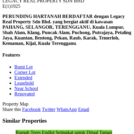
LEGACY REAL PROPERTY SDN BHD
E(1)1925
PERUNDING HARTANAH BERDAFTAR dengan Legacy
Real Property Sdn Bhd. yang bergiat aktif di kawasan
PAHANG, SELANGOR, TERENGGANU, Kuala Lumpur,
Shah Alam, Klang, Puncak Alam, Puchong, Putrajaya, Petaling
Jaya, Kuantan, Bentong, Pekan, Raub, Karak, Temerloh,
Kemaman, Kijal, Kuala Terengganu
.
Features
Bumi Lot
Corner Lot
Extended
Leasehold
Near School
Renovated
Property Map
Share this
Facebook
Twitter
WhatsApp
Email
Similar Properties
Rumah Teres Endlot Setingkat untuk Dijual Taman