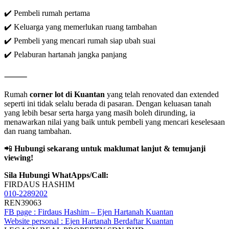
✔️ Pembeli rumah pertama
✔️ Keluarga yang memerlukan ruang tambahan
✔️ Pembeli yang mencari rumah siap ubah suai
✔️ Pelaburan hartanah jangka panjang
⸻
Rumah
corner lot di Kuantan
yang telah renovated dan extended
seperti ini tidak selalu berada di pasaran. Dengan keluasan tanah
yang lebih besar serta harga yang masih boleh dirunding, ia
menawarkan nilai yang baik untuk pembeli yang mencari keselesaan
dan ruang tambahan.
📲
Hubungi sekarang untuk maklumat lanjut & temujanji
viewing!
Sila Hubungi WhatApps/Call:
FIRDAUS HASHIM
010-2289202
REN39063
FB page : Firdaus Hashim – Ejen Hartanah Kuantan
Website personal : Ejen Hartanah Berdaftar Kuantan