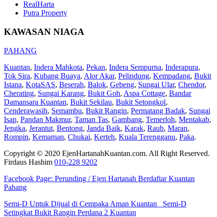
RealHarta
Putra Property
KAWASAN NIAGA
PAHANG
Kuantan
,
Indera Mahkota
,
Pekan
,
Indera Sempurna
,
Inderapura
,
Tok Sira
,
Kubang Buaya
,
Alor Akar
,
Pelindung
,
Kempadang
,
Bukit
Istana
,
KotaSAS
,
Beserah
,
Balok
,
Gebeng
,
Sungai Ular
,
Chendor
,
Cherating
,
Sungai Karang
,
Bukit Goh
,
Aspa Cottage
,
Bandar
Damansara Kuantan
,
Bukit Sekilau
,
Bukit Setongkol
,
Cenderawasih
,
Semambu
,
Bukit Rangin
,
Permatang Badak
,
Sungai
Isap
,
Pandan Makmur
,
Taman Tas
,
Gambang
,
Temerloh
,
Mentakab
,
Jengka
,
Jerantut
,
Bentong
,
Janda Baik
,
Karak
,
Raub
,
Maran
,
Rompin
,
Kemaman
,
Chukai
,
Kerteh
,
Kuala Terengganu
,
Paka
.
Copyright © 2020 EjenHartanahKuantan.com. All Right Reserved.
Firdaus Hashim
010-228 9202
Facebook Page:
Perunding / Ejen Hartanah Berdaftar Kuantan
Pahang
Semi-D Untuk Dijual di Cempaka Aman Kuantan
Semi-D
Setingkat Bukit Rangin Perdana 2 Kuantan