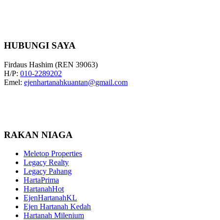
HUBUNGI SAYA
Firdaus Hashim (REN 39063)
H/P:
010-2289202
Emel:
ejenhartanahkuantan@gmail.com
RAKAN NIAGA
Meletop Properties
Legacy Realty
Legacy Pahang
HartaPrima
HartanahHot
EjenHartanahKL
Ejen Hartanah Kedah
Hartanah Milenium