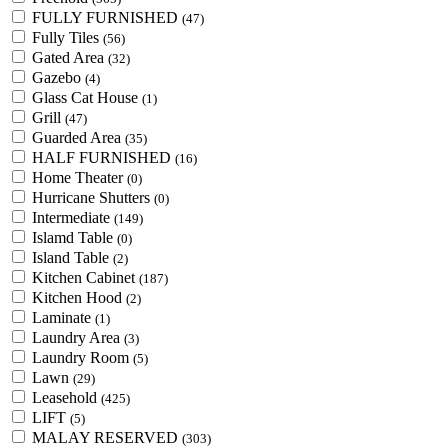
FULLY FURNISHED
(47)
Fully Tiles
(56)
Gated Area
(32)
Gazebo
(4)
Glass Cat House
(1)
Grill
(47)
Guarded Area
(35)
HALF FURNISHED
(16)
Home Theater
(0)
Hurricane Shutters
(0)
Intermediate
(149)
Islamd Table
(0)
Island Table
(2)
Kitchen Cabinet
(187)
Kitchen Hood
(2)
Laminate
(1)
Laundry Area
(3)
Laundry Room
(5)
Lawn
(29)
Leasehold
(425)
LIFT
(5)
MALAY RESERVED
(303)