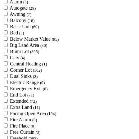
Alarm
(5)
Autogate
(29)
Awning
(7)
Balcony
(16)
Basic Unit
(60)
Bed
(3)
Below Market Value
(95)
Big Land Area
(36)
Bumi Lot
(305)
Cctv
(4)
Central Heating
(1)
Corner Lot
(102)
Dual Sinks
(2)
Electric Range
(0)
Emergency Exit
(0)
End Lot
(71)
Extended
(72)
Extra Land
(11)
Facing Open Area
(104)
Fire Alarm
(0)
Fire Place
(0)
Free Curtain
(3)
Freehold
(565)