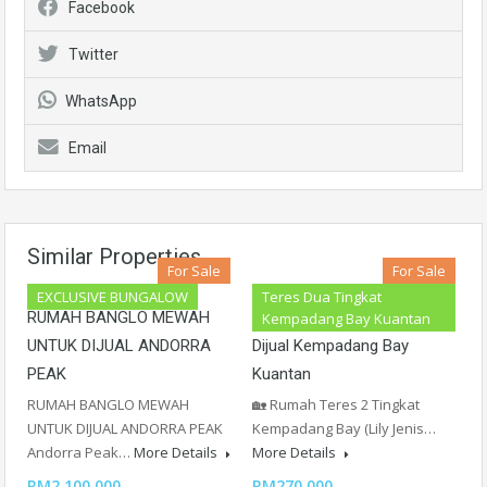
Facebook
Twitter
WhatsApp
Email
Similar Properties
For Sale
For Sale
EXCLUSIVE BUNGALOW
Teres Dua Tingkat
RUMAH BANGLO MEWAH
Teres Dua Tingkat Untuk
Kempadang Bay Kuantan
UNTUK DIJUAL ANDORRA
Dijual Kempadang Bay
PEAK
Kuantan
RUMAH BANGLO MEWAH
🏡 Rumah Teres 2 Tingkat
UNTUK DIJUAL ANDORRA PEAK
Kempadang Bay (Lily Jenis…
Andorra Peak…
More Details
More Details
RM2,100,000
RM270,000