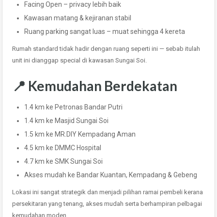
Facing Open – privacy lebih baik
Kawasan matang & kejiranan stabil
Ruang parking sangat luas – muat sehingga 4 kereta
Rumah standard tidak hadir dengan ruang seperti ini — sebab itulah
unit ini dianggap special di kawasan Sungai Soi.
📍 Kemudahan Berdekatan
1.4 km ke Petronas Bandar Putri
1.4 km ke Masjid Sungai Soi
1.5 km ke MR.DIY Kempadang Aman
4.5 km ke DMMC Hospital
4.7 km ke SMK Sungai Soi
Akses mudah ke Bandar Kuantan, Kempadang & Gebeng
Lokasi ini sangat strategik dan menjadi pilihan ramai pembeli kerana
persekitaran yang tenang, akses mudah serta berhampiran pelbagai
kemudahan moden.