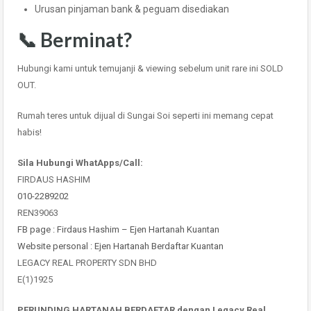
Urusan pinjaman bank & peguam disediakan
📞 Berminat?
Hubungi kami untuk temujanji & viewing sebelum unit rare ini SOLD
OUT.
Rumah teres untuk dijual di Sungai Soi seperti ini memang cepat
habis!
Sila Hubungi WhatApps/Call:
FIRDAUS HASHIM
010-2289202
REN39063
FB page : Firdaus Hashim – Ejen Hartanah Kuantan
Website personal : Ejen Hartanah Berdaftar Kuantan
LEGACY REAL PROPERTY SDN BHD
E(1)1925
PERUNDING HARTANAH BERDAFTAR dengan Legacy Real