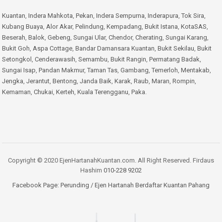
Kuantan
,
Indera Mahkota
,
Pekan
,
Indera Sempurna
,
Inderapura
,
Tok Sira
,
Kubang Buaya
,
Alor Akar
,
Pelindung
,
Kempadang
,
Bukit Istana
,
KotaSAS
,
Beserah
,
Balok
,
Gebeng
,
Sungai Ular
,
Chendor
,
Cherating
,
Sungai Karang
,
Bukit Goh
,
Aspa Cottage
,
Bandar Damansara Kuantan
,
Bukit Sekilau
,
Bukit
Setongkol
,
Cenderawasih
,
Semambu
,
Bukit Rangin
,
Permatang Badak
,
Sungai Isap
,
Pandan Makmur
,
Taman Tas
,
Gambang
,
Temerloh
,
Mentakab
,
Jengka
,
Jerantut
,
Bentong
,
Janda Baik
,
Karak
,
Raub
,
Maran
,
Rompin
,
Kemaman
,
Chukai
,
Kerteh
,
Kuala Terengganu
,
Paka
.
Copyright © 2020 EjenHartanahKuantan.com. All Right Reserved. Firdaus
Hashim
010-228 9202
Facebook Page:
Perunding / Ejen Hartanah Berdaftar Kuantan Pahang