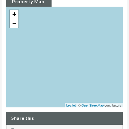
Property Map
+
−
Leaflet
| ©
OpenStreetMap
contributors
Share this