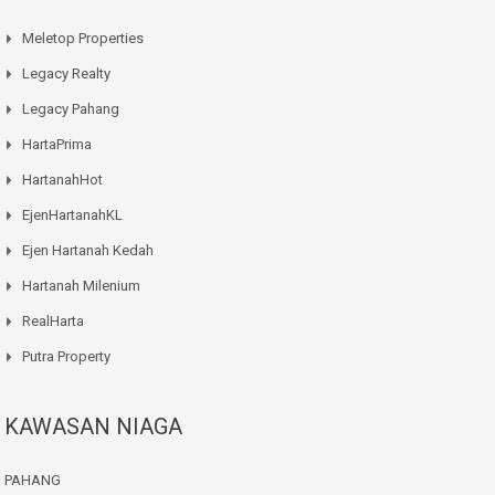
Meletop Properties
Legacy Realty
Legacy Pahang
HartaPrima
HartanahHot
EjenHartanahKL
Ejen Hartanah Kedah
Hartanah Milenium
RealHarta
Putra Property
KAWASAN NIAGA
PAHANG