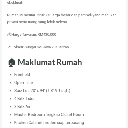
eksklusif.
Rumah ini sesuai untuk keluarga besar dan pembeli yang mahukan
privasi serta ruang yang lebih selesa.
💰 Harga Tawaran: RM430,000
📍 Lokasi: Sungai Soi Jaya 2, Kuantan
🏠 Maklumat Rumah
Freehold
Open Title
Saiz Lot: 20’ x 94’ (1,819.1 sqft)
4 Bilik Tidur
3 Bilik Air
Master Bedroom lengkap Closet Room
Kitchen Cabinet moden siap terpasang