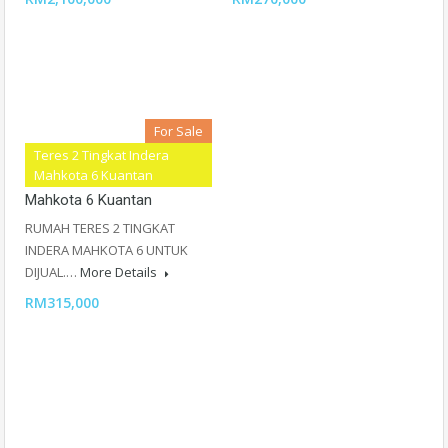
For Sale
Teres 2 Tingkat Indera
Teres 2 Tingkat Indera
Mahkota 6 Kuantan
Mahkota 6 Kuantan
RUMAH TERES 2 TINGKAT
INDERA MAHKOTA 6 UNTUK
DIJUAL.…
More Details
RM315,000