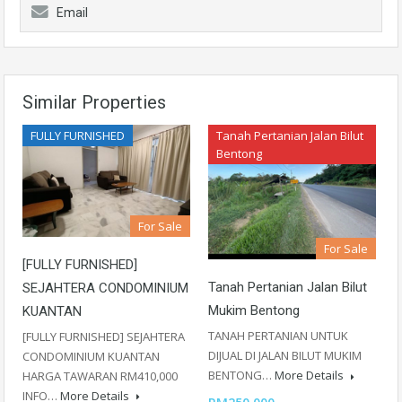
Email
Similar Properties
FULLY FURNISHED
Tanah Pertanian Jalan Bilut
Bentong
For Sale
For Sale
[FULLY FURNISHED]
Tanah Pertanian Jalan Bilut
SEJAHTERA CONDOMINIUM
Mukim Bentong
KUANTAN
TANAH PERTANIAN UNTUK
[FULLY FURNISHED] SEJAHTERA
DIJUAL DI JALAN BILUT MUKIM
CONDOMINIUM KUANTAN
BENTONG…
More Details
HARGA TAWARAN RM410,000
INFO…
More Details