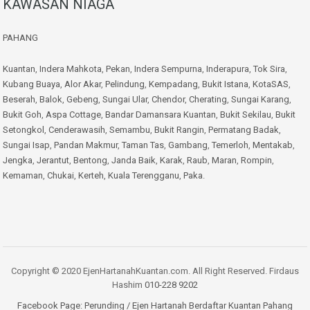
KAWASAN NIAGA
PAHANG
Kuantan
,
Indera Mahkota
,
Pekan
,
Indera Sempurna
,
Inderapura
,
Tok Sira
,
Kubang Buaya
,
Alor Akar
,
Pelindung
,
Kempadang
,
Bukit Istana
,
KotaSAS
,
Beserah
,
Balok
,
Gebeng
,
Sungai Ular
,
Chendor
,
Cherating
,
Sungai Karang
,
Bukit Goh
,
Aspa Cottage
,
Bandar Damansara Kuantan
,
Bukit Sekilau
,
Bukit
Setongkol
,
Cenderawasih
,
Semambu
,
Bukit Rangin
,
Permatang Badak
,
Sungai Isap
,
Pandan Makmur
,
Taman Tas
,
Gambang
,
Temerloh
,
Mentakab
,
Jengka
,
Jerantut
,
Bentong
,
Janda Baik
,
Karak
,
Raub
,
Maran
,
Rompin
,
Kemaman
,
Chukai
,
Kerteh
,
Kuala Terengganu
,
Paka
.
Copyright © 2020 EjenHartanahKuantan.com. All Right Reserved. Firdaus
Hashim
010-228 9202
Facebook Page:
Perunding / Ejen Hartanah Berdaftar Kuantan Pahang