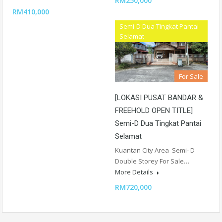
RM250,000
RM410,000
Semi-D Dua Tingkat Pantai
Selamat
For Sale
[LOKASI PUSAT BANDAR &
FREEHOLD OPEN TITLE]
Semi-D Dua Tingkat Pantai
Selamat
Kuantan City Area Semi- D
Double Storey For Sale…
More Details
RM720,000