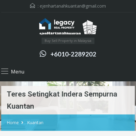
:
ejenhartanahkuantan@gmail.com
Buy Sell Property in Malaysia
+6010-2289202
Menu
Teres Setingkat Indera Sempurna
Kuantan
Home
Kuantan