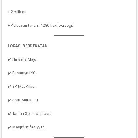
+ 2 bilik air
+ Keluasan tanah : 1280 kaki persegi.
LOKASI BERDEKATAN
✔️ Nirwana Maju.
✔️ Pasaraya LYC.
✔️ SK Mat Kilau.
✔️ SMK Mat Kilau
✔️ Taman Seri Inderapura.
✔️ Masjid Ittifaqiyyah.