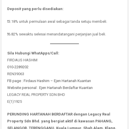
Deposit yang perlu disediakan:
❗️3.18% untuk permulaan awal sebagai tanda setuju membeli.
❗️6.82% sewaktu selesai menandatangani perjanjian jual beli.
Sila Hubungi WhatApps/Call:
FIRDAUS HASHIM
010-2289202
REN39063
FB page : Firdaus Hashim – Ejen Hartanah Kuantan
Website personal : Ejen Hartanah Berdaftar Kuantan
LEGACY REAL PROPERTY SDN BHD
E(1)1925
PERUNDING HARTANAH BERDAFTAR dengan Legacy Real
Property Sdn Bhd. yang bergiat aktif di kawasan PAHANG,
SELANGOR, TERENGGANU, Kuala Lumpur, Shah Alam, Klang,