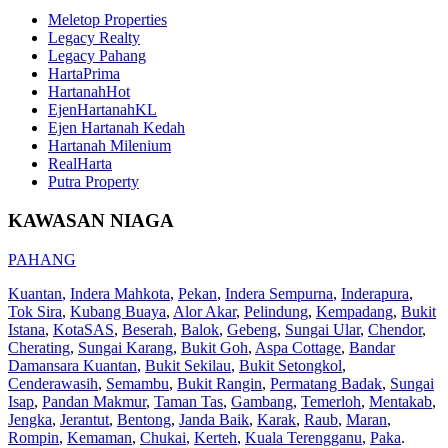
Meletop Properties
Legacy Realty
Legacy Pahang
HartaPrima
HartanahHot
EjenHartanahKL
Ejen Hartanah Kedah
Hartanah Milenium
RealHarta
Putra Property
KAWASAN NIAGA
PAHANG
Kuantan
,
Indera Mahkota
,
Pekan
,
Indera Sempurna
,
Inderapura
,
Tok Sira
,
Kubang Buaya
,
Alor Akar
,
Pelindung
,
Kempadang
,
Bukit
Istana
,
KotaSAS
,
Beserah
,
Balok
,
Gebeng
,
Sungai Ular
,
Chendor
,
Cherating
,
Sungai Karang
,
Bukit Goh
,
Aspa Cottage
,
Bandar
Damansara Kuantan
,
Bukit Sekilau
,
Bukit Setongkol
,
Cenderawasih
,
Semambu
,
Bukit Rangin
,
Permatang Badak
,
Sungai
Isap
,
Pandan Makmur
,
Taman Tas
,
Gambang
,
Temerloh
,
Mentakab
,
Jengka
,
Jerantut
,
Bentong
,
Janda Baik
,
Karak
,
Raub
,
Maran
,
Rompin
,
Kemaman
,
Chukai
,
Kerteh
,
Kuala Terengganu
,
Paka
.