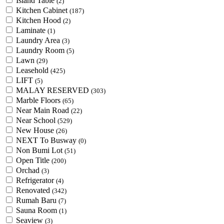
Island Table
(2)
Kitchen Cabinet
(187)
Kitchen Hood
(2)
Laminate
(1)
Laundry Area
(3)
Laundry Room
(5)
Lawn
(29)
Leasehold
(425)
LIFT
(5)
MALAY RESERVED
(303)
Marble Floors
(65)
Near Main Road
(22)
Near School
(529)
New House
(26)
NEXT To Busway
(0)
Non Bumi Lot
(51)
Open Title
(200)
Orchad
(3)
Refrigerator
(4)
Renovated
(342)
Rumah Baru
(7)
Sauna Room
(1)
Seaview
(3)