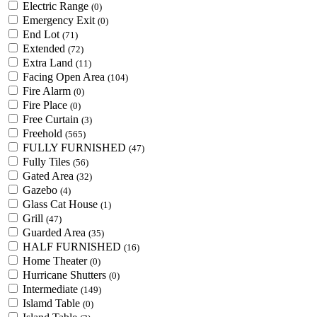
Electric Range
(0)
Emergency Exit
(0)
End Lot
(71)
Extended
(72)
Extra Land
(11)
Facing Open Area
(104)
Fire Alarm
(0)
Fire Place
(0)
Free Curtain
(3)
Freehold
(565)
FULLY FURNISHED
(47)
Fully Tiles
(56)
Gated Area
(32)
Gazebo
(4)
Glass Cat House
(1)
Grill
(47)
Guarded Area
(35)
HALF FURNISHED
(16)
Home Theater
(0)
Hurricane Shutters
(0)
Intermediate
(149)
Islamd Table
(0)