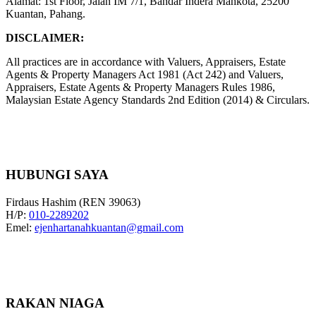
Alamat: 1st Floor, Jalan IM 7/1, Bandar Indera Mahkota, 25200
Kuantan, Pahang.
DISCLAIMER:
All practices are in accordance with Valuers, Appraisers, Estate
Agents & Property Managers Act 1981 (Act 242) and Valuers,
Appraisers, Estate Agents & Property Managers Rules 1986,
Malaysian Estate Agency Standards 2nd Edition (2014) & Circulars.
HUBUNGI SAYA
Firdaus Hashim (REN 39063)
H/P:
010-2289202
Emel:
ejenhartanahkuantan@gmail.com
RAKAN NIAGA