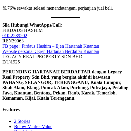
❗️6.76% sewaktu selesai menandatangani perjanjian jual beli.
Sila Hubungi WhatApps/Call:
FIRDAUS HASHIM
010-2289202
REN39063
FB page : Firdaus Hashim – Ejen Hartanah Kuantan
Website personal : Ejen Hartanah Berdaftar Kuantan
LEGACY REAL PROPERTY SDN BHD
E(1)1925
PERUNDING HARTANAH BERDAFTAR dengan Legacy
Real Property Sdn Bhd. yang bergiat aktif di kawasan
PAHANG, SELANGOR, TERENGGANU, Kuala Lumpur,
Shah Alam, Klang, Puncak Alam, Puchong, Putrajaya, Petaling
Jaya, Kuantan, Bentong, Pekan, Raub, Karak, Temerloh,
Kemaman, Kijal, Kuala Terengganu
.
Features
2 Stories
Below Market Value