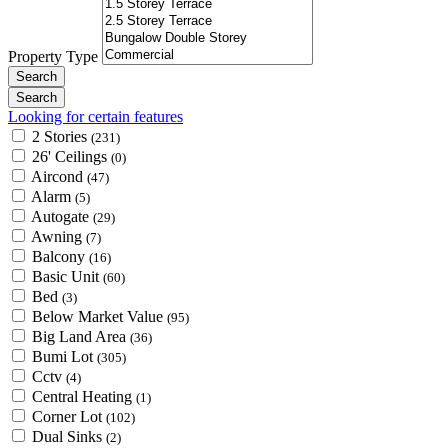
Property Type
Looking for certain features
2 Stories
(231)
26' Ceilings
(0)
Aircond
(47)
Alarm
(5)
Autogate
(29)
Awning
(7)
Balcony
(16)
Basic Unit
(60)
Bed
(3)
Below Market Value
(95)
Big Land Area
(36)
Bumi Lot
(305)
Cctv
(4)
Central Heating
(1)
Corner Lot
(102)
Dual Sinks
(2)