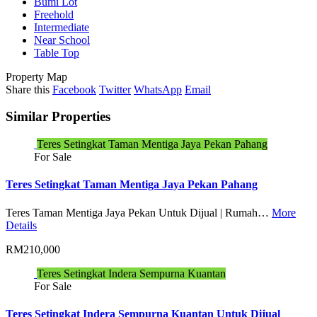
Bumi Lot
Freehold
Intermediate
Near School
Table Top
Property Map
Share this
Facebook
Twitter
WhatsApp
Email
Similar Properties
Teres Setingkat Taman Mentiga Jaya Pekan Pahang
For Sale
Teres Setingkat Taman Mentiga Jaya Pekan Pahang
Teres Taman Mentiga Jaya Pekan Untuk Dijual | Rumah…
More
Details
RM210,000
Teres Setingkat Indera Sempurna Kuantan
For Sale
Teres Setingkat Indera Sempurna Kuantan Untuk Dijual