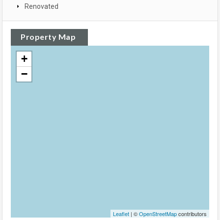
Renovated
Property Map
+
−
Leaflet
| ©
OpenStreetMap
contributors