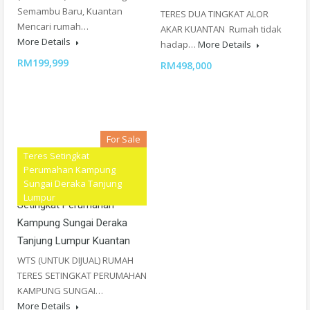
Semambu Baru, Kuantan
TERES DUA TINGKAT ALOR
Mencari rumah…
AKAR KUANTAN Rumah tidak
More Details
hadap…
More Details
RM199,999
RM498,000
For Sale
Teres Setingkat
[RENOVATED PORCH &
Perumahan Kampung
Sungai Deraka Tanjung
KITCHEN CABINET] Teres
Lumpur
Setingkat Perumahan
Kampung Sungai Deraka
Tanjung Lumpur Kuantan
WTS (UNTUK DIJUAL) RUMAH
TERES SETINGKAT PERUMAHAN
KAMPUNG SUNGAI…
More Details