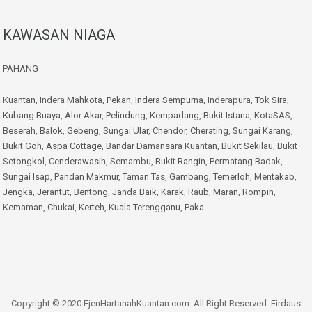
KAWASAN NIAGA
PAHANG
Kuantan
,
Indera Mahkota
,
Pekan
,
Indera Sempurna
,
Inderapura
,
Tok Sira
,
Kubang Buaya
,
Alor Akar
,
Pelindung
,
Kempadang
,
Bukit Istana
,
KotaSAS
,
Beserah
,
Balok
,
Gebeng
,
Sungai Ular
,
Chendor
,
Cherating
,
Sungai Karang
,
Bukit Goh
,
Aspa Cottage
,
Bandar Damansara Kuantan
,
Bukit Sekilau
,
Bukit
Setongkol
,
Cenderawasih
,
Semambu
,
Bukit Rangin
,
Permatang Badak
,
Sungai Isap
,
Pandan Makmur
,
Taman Tas
,
Gambang
,
Temerloh
,
Mentakab
,
Jengka
,
Jerantut
,
Bentong
,
Janda Baik
,
Karak
,
Raub
,
Maran
,
Rompin
,
Kemaman
,
Chukai
,
Kerteh
,
Kuala Terengganu
,
Paka
.
Copyright © 2020 EjenHartanahKuantan.com. All Right Reserved. Firdaus