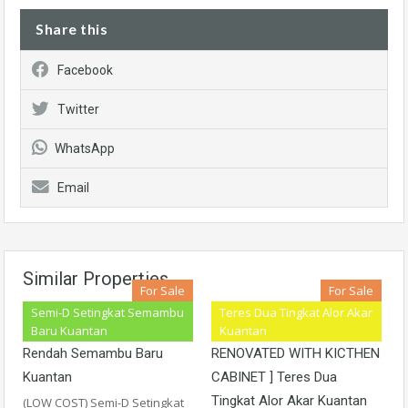
Share this
Facebook
Twitter
WhatsApp
Email
Similar Properties
For Sale
For Sale
Semi-D Setingkat Semambu
Teres Dua Tingkat Alor Akar
Semi-D Setingkat Kos
[ FACING OPEN FULLY
Baru Kuantan
Kuantan
Rendah Semambu Baru
RENOVATED WITH KICTHEN
Kuantan
CABINET ] Teres Dua
Tingkat Alor Akar Kuantan
(LOW COST) Semi-D Setingkat