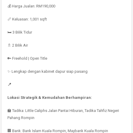
💰 Harga Jualan: RM190,000
📏 Keluasan: 1,001 sqft
🛏️ 3 Bilik Tidur
🚿 2 Bilik Air
🔑 Freehold | Open Title
✨ Lengkap dengan kabinet dapur siap pasang
📍
Lokasi Strategik & Kemudahan Berhampiran:
🏫 Tadika: Little Caliphs Jalan Pantai Hiburan, Tadika Tahfiz Negeri
Pahang Rompin
🏢 Bank: Bank Islam Kuala Rompin, Maybank Kuala Rompin