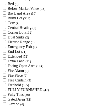
Bed
(3)
Below Market Value
(95)
Big Land Area
(36)
Bumi Lot
(305)
Cctv
(4)
Central Heating
(1)
Corner Lot
(102)
Dual Sinks
(2)
Electric Range
(0)
Emergency Exit
(0)
End Lot
(71)
Extended
(72)
Extra Land
(11)
Facing Open Area
(104)
Fire Alarm
(0)
Fire Place
(0)
Free Curtain
(3)
Freehold
(565)
FULLY FURNISHED
(47)
Fully Tiles
(56)
Gated Area
(32)
Gazebo
(4)