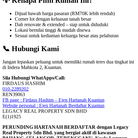
💡 Kenapa Pilih Rumah Ini?
Dijual bawah harga pasaran (RM70K lebih rendah)
Corner lot dengan keluasan tanah besar
Dah renovate & extended – siap untuk diduduki
Lokasi bernilai tinggi & mudah disewa
Sesuai untuk kediaman keluarga besar atau pelaburan
📞 Hubungi Kami
Jangan lepaskan peluang untuk memiliki rumah teres dua tingkat ini
di Indera Mahkota 2, Kuantan.
Sila Hubungi WhatApps/Call:
FIRDAUS HASHIM
010-2289202
REN39063
FB page : Firdaus Hashim – Ejen Hartanah Kuantan
Website personal : Ejen Hartanah Berdaftar Kuantan
LEGACY REAL PROPERTY SDN BHD
E(1)1925
PERUNDING HARTANAH BERDAFTAR dengan Legacy
Real Property Sdn Bhd. yang bergiat aktif di kawasan