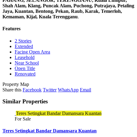
PAHANG, SELANGOR, TERENGGANU, Kuala Lumpur,
Shah Alam, Klang, Puncak Alam, Puchong, Putrajaya, Petaling
Jaya, Kuantan, Bentong, Pekan, Raub, Karak, Temerloh,
Kemaman, Kijal, Kuala Terengganu
.
Features
2 Stories
Extended
Facing Open Area
Leasehold
Near School
Open Title
Renovated
Property Map
Share this
Facebook
Twitter
WhatsApp
Email
Similar Properties
Teres Setingkat Bandar Damansara Kuantan
For Sale
Teres Setingkat Bandar Damansara Kuantan