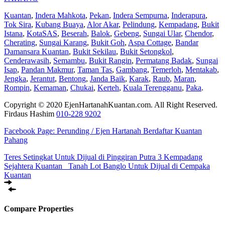
Kuantan
,
Indera Mahkota
,
Pekan
,
Indera Sempurna
,
Inderapura
,
Tok Sira
,
Kubang Buaya
,
Alor Akar
,
Pelindung
,
Kempadang
,
Bukit
Istana
,
KotaSAS
,
Beserah
,
Balok
,
Gebeng
,
Sungai Ular
,
Chendor
,
Cherating
,
Sungai Karang
,
Bukit Goh
,
Aspa Cottage
,
Bandar
Damansara Kuantan
,
Bukit Sekilau
,
Bukit Setongkol
,
Cenderawasih
,
Semambu
,
Bukit Rangin
,
Permatang Badak
,
Sungai
Isap
,
Pandan Makmur
,
Taman Tas
,
Gambang
,
Temerloh
,
Mentakab
,
Jengka
,
Jerantut
,
Bentong
,
Janda Baik
,
Karak
,
Raub
,
Maran
,
Rompin
,
Kemaman
,
Chukai
,
Kerteh
,
Kuala Terengganu
,
Paka
.
Copyright © 2020 EjenHartanahKuantan.com. All Right Reserved.
Firdaus Hashim
010-228 9202
Facebook Page:
Perunding / Ejen Hartanah Berdaftar Kuantan
Pahang
Teres Setingkat Untuk Dijual di Pinggiran Putra 3 Kempadang
Sejahtera Kuantan
Tanah Lot Banglo Untuk Dijual di Cempaka
Kuantan
Compare Properties