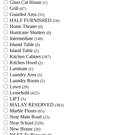
Glass Cat House
(1)
Grill
(47)
Guarded Area
(35)
HALF FURNISHED
(16)
Home Theater
(0)
Hurricane Shutters
(0)
Intermediate
(149)
Islamd Table
(0)
Island Table
(2)
Kitchen Cabinet
(187)
Kitchen Hood
(2)
Laminate
(1)
Laundry Area
(3)
Laundry Room
(5)
Lawn
(29)
Leasehold
(425)
LIFT
(5)
MALAY RESERVED
(303)
Marble Floors
(65)
Near Main Road
(22)
Near School
(529)
New House
(26)
NEXT To Busway