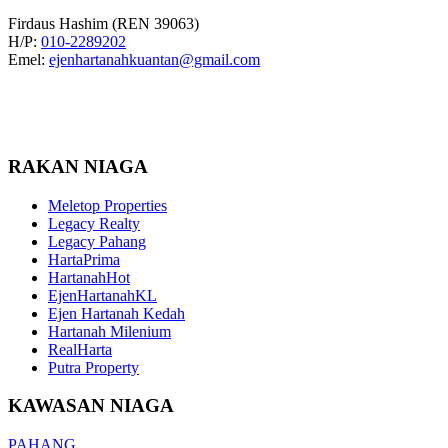
Firdaus Hashim (REN 39063)
H/P:
010-2289202
Emel:
ejenhartanahkuantan@gmail.com
RAKAN NIAGA
Meletop Properties
Legacy Realty
Legacy Pahang
HartaPrima
HartanahHot
EjenHartanahKL
Ejen Hartanah Kedah
Hartanah Milenium
RealHarta
Putra Property
KAWASAN NIAGA
PAHANG