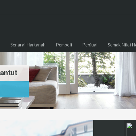
Senarai Hartanah
Pembeli
Penjual
Semak Nilai H
antut