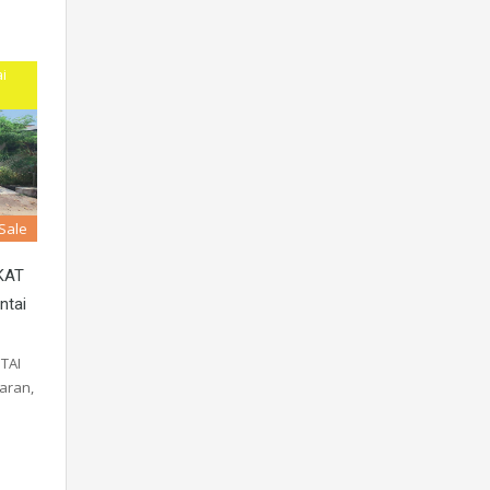
i
 Sale
KAT
ntai
TAI
aran,