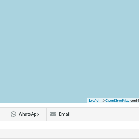
Leaflet
| ©
OpenStreetMap
contri
WhatsApp
Email