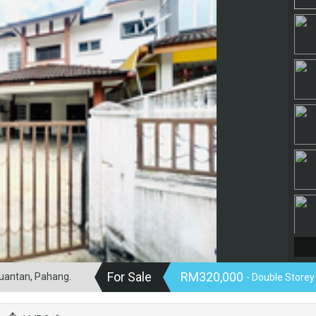
For Sale
RM320,000
Kuantan, Pahang.
- Double Storey