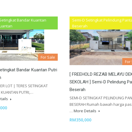
Setingkat Bandar Kuantan
Semi-D Setingkat Pelindung Panta
Kuantan
Beserah
For Sale
For
etingkat Bandar Kuantan Putri
[ FREEHOLD REZAB MELAYU DE
n
SEKOLAH ] Semi-D Pelindung Pa
ER LOT | TERES SETINGKAT
Beserah
 KUANTAN PUTRI,…
SEMI-D SETINGKAT PELINDUNG PAN
tails
BESERAH Rumah bawah harga pas
000
…
More Details
RM350,000