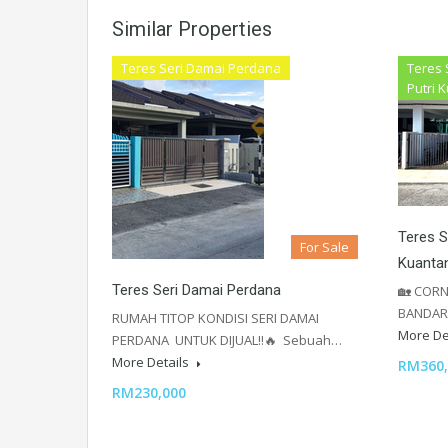
Similar Properties
Teres Seri Damai Perdana
Teres 
Putri 
Teres S
For Sale
Kuanta
Teres Seri Damai Perdana
🏡 CORN
BANDAR
RUMAH TITOP KONDISI SERI DAMAI
More De
PERDANA UNTUK DIJUAL‼️🔥 Sebuah…
More Details
RM360,
RM230,000