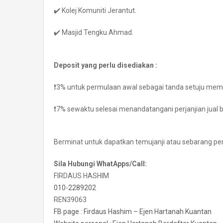
✔️ Kolej Komuniti Jerantut.
✔️ Masjid Tengku Ahmad.
Deposit yang perlu disediakan :
❗️3% untuk permulaan awal sebagai tanda setuju memb
❗️7% sewaktu selesai menandatangani perjanjian jual be
Berminat untuk dapatkan temujanji atau sebarang pe
Sila Hubungi WhatApps/Call:
FIRDAUS HASHIM
010-2289202
REN39063
FB page : Firdaus Hashim – Ejen Hartanah Kuantan