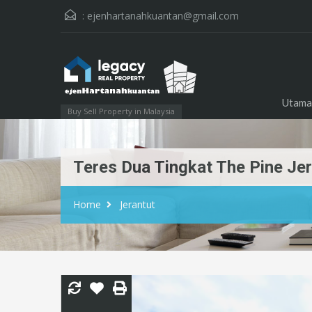
:
ejenhartanahkuantan@gmail.com
Utama
Buy Sell Property in Malaysia
Teres Dua Tingkat The Pine Jer
Home
Jerantut