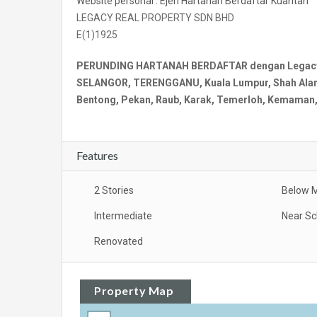
Website personal : Ejen Hartanah Berdaftar Kuantan
LEGACY REAL PROPERTY SDN BHD
E(1)1925
PERUNDING HARTANAH BERDAFTAR dengan Legacy Re
SELANGOR, TERENGGANU, Kuala Lumpur, Shah Alam, 
Bentong, Pekan, Raub, Karak, Temerloh, Kemaman, 
Features
2 Stories
Below M
Intermediate
Near Sc
Renovated
Property Map