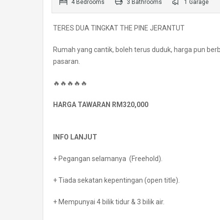
4 Bedrooms
3 Bathrooms
1 Garage
TERES DUA TINGKAT THE PINE JERANTUT
Rumah yang cantik, boleh terus duduk, harga pun berbal
pasaran.
🔥🔥🔥🔥🔥
HARGA TAWARAN RM320,000
INFO LANJUT
+ Pegangan selamanya (Freehold).
+ Tiada sekatan kepentingan (open title).
+ Mempunyai 4 bilik tidur & 3 bilik air.