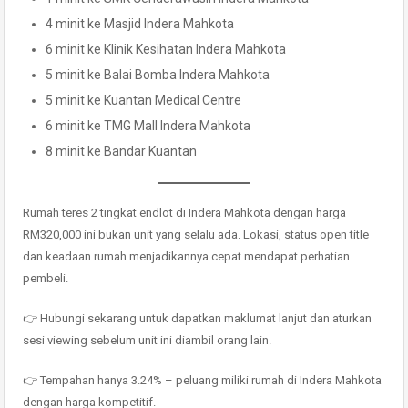
4 minit ke Masjid Indera Mahkota
6 minit ke Klinik Kesihatan Indera Mahkota
5 minit ke Balai Bomba Indera Mahkota
5 minit ke Kuantan Medical Centre
6 minit ke TMG Mall Indera Mahkota
8 minit ke Bandar Kuantan
Rumah teres 2 tingkat endlot di Indera Mahkota dengan harga
RM320,000 ini bukan unit yang selalu ada. Lokasi, status open title
dan keadaan rumah menjadikannya cepat mendapat perhatian
pembeli.
👉 Hubungi sekarang untuk dapatkan maklumat lanjut dan aturkan
sesi viewing sebelum unit ini diambil orang lain.
👉 Tempahan hanya 3.24% – peluang miliki rumah di Indera Mahkota
dengan harga kompetitif.