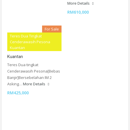
More Details
RM610,000
For Sale
Teres Dua Tingkat
Teres Dua Tingkat
Cenderawasih Pesona
Kuantan
Cenderawasih Pesona
Kuantan
Teres Dua tingkat
Cenderawasih Pesona[Bebas
Banjir]Bersebelahan IM 2
Asking…
More Details
RM425,000