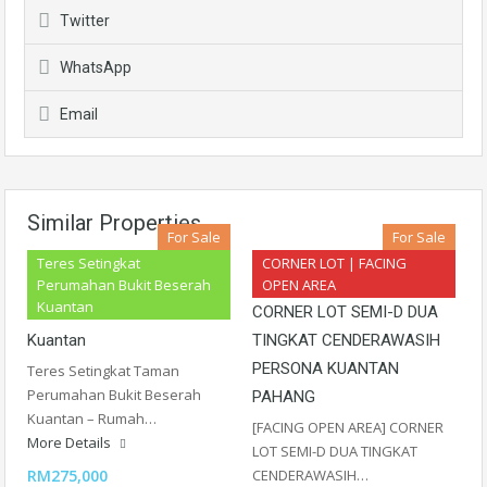
Twitter
WhatsApp
Email
Similar Properties
For Sale
For Sale
Teres Setingkat
CORNER LOT | FACING
Teres Setingkat Taman
[FACING OPEN AREA]
Perumahan Bukit Beserah
OPEN AREA
Kuantan
Perumahan Bukit Beserah
CORNER LOT SEMI-D DUA
Kuantan
TINGKAT CENDERAWASIH
PERSONA KUANTAN
Teres Setingkat Taman
Perumahan Bukit Beserah
PAHANG
Kuantan – Rumah…
[FACING OPEN AREA] CORNER
More Details
LOT SEMI-D DUA TINGKAT
RM275,000
CENDERAWASIH…