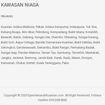
KAWASAN NIAGA
PAHANG
Kuantan
,
Indera Mahkota
,
Pekan
,
Indera Sempurna
,
Inderapura
,
Tok Sira
,
Kubang Buaya
,
Alor Akar
,
Pelindung
,
Kempadang
,
Bukit Istana
,
KotaSAS
,
Beserah
,
Balok
,
Gebeng
,
Sungai Ular
,
Chendor
,
Cherating
,
Sungai Karang
,
Bukit Goh
,
Aspa Cottage
,
Bandar Damansara Kuantan
,
Bukit Sekilau
,
Bukit
Setongkol
,
Cenderawasih
,
Semambu
,
Bukit Rangin
,
Permatang Badak
,
Sungai Isap
,
Pandan Makmur
,
Taman Tas
,
Gambang
,
Temerloh
,
Mentakab
,
Jengka
,
Jerantut
,
Bentong
,
Janda Baik
,
Karak
,
Raub
,
Maran
,
Rompin
,
Kemaman
,
Chukai
,
Kerteh
,
Kuala Terengganu
,
Paka
.
Copyright © 2020 EjenHartanahKuantan.com. All Right Reserved. Firdaus
Hashim
010-228 9202