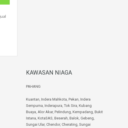
tih
jual
KAWASAN NIAGA
PAHANG
Kuantan
,
Indera Mahkota
,
Pekan
,
Indera
Sempurna
,
Inderapura
,
Tok Sira
,
Kubang
Buaya
,
Alor Akar
,
Pelindung
,
Kempadang
,
Bukit
Istana
,
KotaSAS
,
Beserah
,
Balok
,
Gebeng
,
Sungai Ular
,
Chendor
,
Cherating
,
Sungai