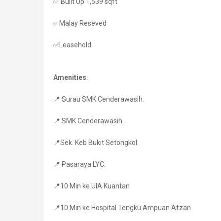
✅ Built Up 1,539 sqft
✅Malay Reseved
✅Leasehold
Amenities
:
📍 Surau SMK Cenderawasih.
📍 SMK Cenderawasih.
📍Sek. Keb Bukit Setongkol
📍 Pasaraya LYC.
📍10 Min ke UIA Kuantan
📍10 Min ke Hospital Tengku Ampuan Afzan