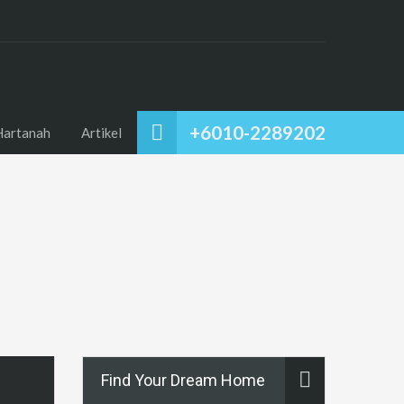
+6010-2289202
Hartanah
Artikel
Find Your Dream Home