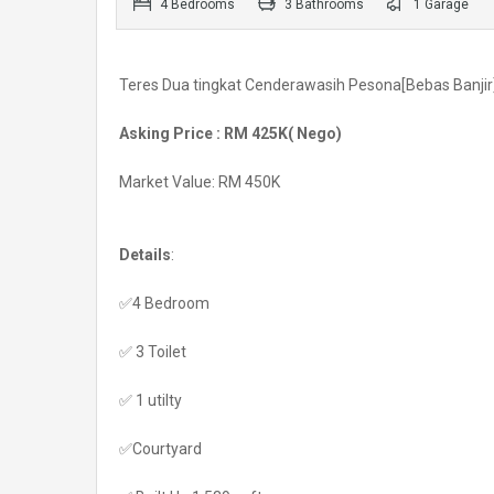
4 Bedrooms
3 Bathrooms
1 Garage
Teres Dua tingkat Cenderawasih Pesona[Bebas Banjir
Asking Price : RM 425K( Nego)
Market Value: RM 450K
Details
:
✅4 Bedroom
✅ 3 Toilet
✅ 1 utilty
✅Courtyard