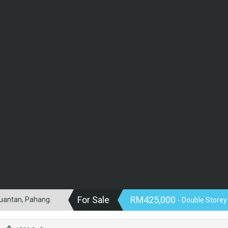
For Sale
RM425,000
Kuantan, Pahang.
- Double Storey