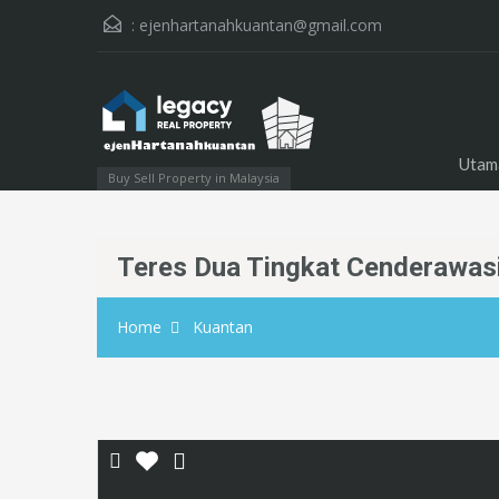
:
ejenhartanahkuantan@gmail.com
Utam
Buy Sell Property in Malaysia
Teres Dua Tingkat Cenderawas
Home
Kuantan