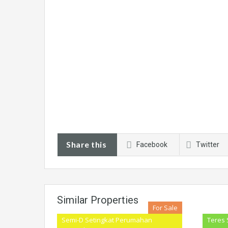
Share this
Facebook
Twitter
Similar Properties
For Sale
Semi-D Setingkat Perumahan
Teres 