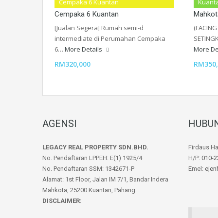
Semi-D Setingkat Perumahan
Teres S
Cempaka 6 Kuantan
Kuant
Cempaka 6 Kuantan
Mahkot
[Jualan Segera] Rumah semi-d
(FACING
intermediate di Perumahan Cempaka
SETING
6…
More Details
More De
RM320,000
RM350,
AGENSI
HUBUN
LEGACY REAL PROPERTY SDN.BHD.
Firdaus H
No. Pendaftaran LPPEH: E(1) 1925/4
H/P:
010-2
No. Pendaftaran SSM: 1342671-P
Emel:
ejen
Alamat: 1st Floor, Jalan IM 7/1, Bandar Indera
Mahkota, 25200 Kuantan, Pahang.
DISCLAIMER: