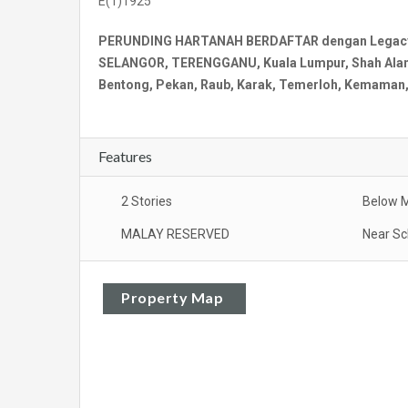
E(1)1925
PERUNDING HARTANAH BERDAFTAR dengan Legacy Re
SELANGOR, TERENGGANU, Kuala Lumpur, Shah Alam, 
Bentong, Pekan, Raub, Karak, Temerloh, Kemaman, 
Features
2 Stories
Below M
MALAY RESERVED
Near Sc
Property Map