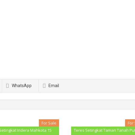
WhatsApp
Email
For Sale
For
Setingkat Indera Mahkota 15
Teres Setingkat Taman Tanah Put