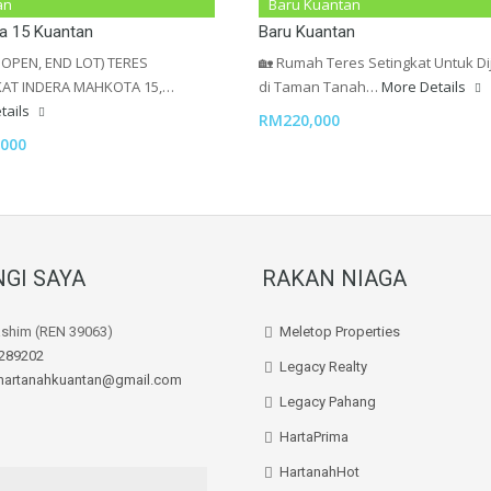
etingkat Untuk Dijual Indera
Teres Setingkat Taman Tanah Pu
an
Baru Kuantan
a 15 Kuantan
Baru Kuantan
 OPEN, END LOT) TERES
🏡 Rumah Teres Setingkat Untuk Di
KAT INDERA MAHKOTA 15,…
di Taman Tanah…
More Details
tails
RM220,000
000
GI SAYA
RAKAN NIAGA
ashim (REN 39063)
Meletop Properties
289202
Legacy Realty
hartanahkuantan@gmail.com
Legacy Pahang
HartaPrima
HartanahHot