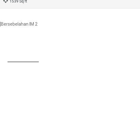
1539 Sq ft
]Bersebelahan IM 2