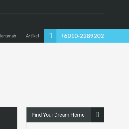
+6010-2289202
Hartanah
Artikel
Find Your Dream Home