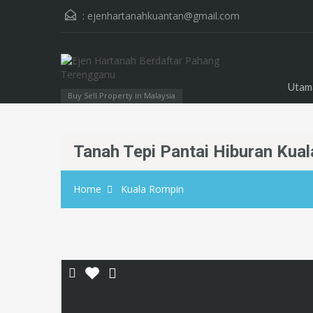
:
ejenhartanahkuantan@gmail.com
Utam
Buy Sell Property in Malaysia
Tanah Tepi Pantai Hiburan Kua
Home
Kuala Rompin