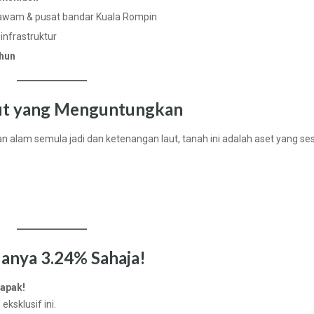
awam & pusat bandar Kuala Rompin
 infrastruktur
ahun
aut yang Menguntungkan
n alam semula jadi dan ketenangan laut, tanah ini adalah aset yang se
anya 3.24% Sahaja!
tapak!
ksklusif ini.