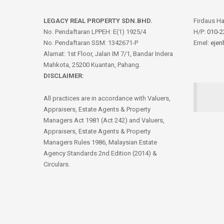
LEGACY REAL PROPERTY SDN.BHD.
Firdaus H
No. Pendaftaran LPPEH: E(1) 1925/4
H/P:
010-2
No. Pendaftaran SSM: 1342671-P
Emel:
ejen
Alamat: 1st Floor, Jalan IM 7/1, Bandar Indera
Mahkota, 25200 Kuantan, Pahang.
DISCLAIMER:
All practices are in accordance with Valuers,
Appraisers, Estate Agents & Property
Managers Act 1981 (Act 242) and Valuers,
Appraisers, Estate Agents & Property
Managers Rules 1986, Malaysian Estate
Agency Standards 2nd Edition (2014) &
Circulars.