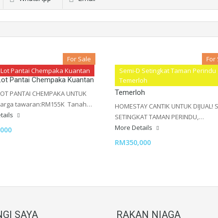
For Sale
For
 Lot Pantai Chempaka Kuantan
Semi-D Setingkat Taman Perindu
Lot Pantai Chempaka Kuantan
Semi-D Setingkat Taman Perind
Temerloh
Temerloh
LOT PANTAI CHEMPAKA UNTUK
Harga tawaran:RM155K Tanah…
HOMESTAY CANTIK UNTUK DIJUAL! S
tails
SETINGKAT TAMAN PERINDU,…
More Details
000
RM350,000
GI SAYA
RAKAN NIAGA