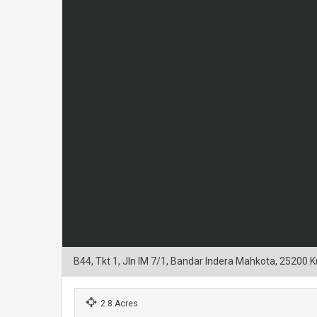
B44, Tkt 1, Jln IM 7/1, Bandar Indera Mahkota, 25200 
2.8 Acres