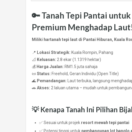
🔑
Tanah Tepi Pantai untuk 
Premium Menghadap Laut
Miliki hartanah tepi laut di Pantai Hiburan, Kuala 
📍
Lokasi Strategik:
Kuala Rompin, Pahang
📐
Keluasan:
2.8 ekar (1.1319 hektar)
💰
Harga Jualan:
RM1.5 juta sahaja
📜
Status:
Freehold, Geran Individu (Open Title)
🌊
Pemandangan:
Laut terbuka, langsung menghadap
🚗
Akses:
2 laluan utama – mudah untuk pembangun
💡
Kenapa Tanah Ini Pilihan Bi
✅ Sesuai untuk projek
resort mewah tepi pantai
✅ Potensi tinggi untuk
pembangunan lot banglo e