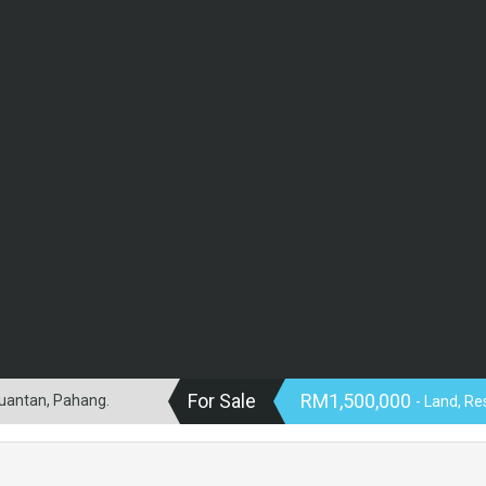
For Sale
RM1,500,000
Kuantan, Pahang.
- Land, Re