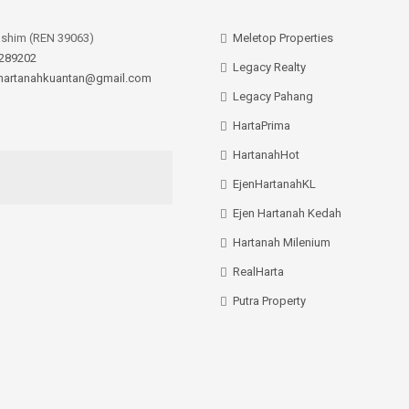
ashim (REN 39063)
Meletop Properties
289202
Legacy Realty
hartanahkuantan@gmail.com
Legacy Pahang
HartaPrima
HartanahHot
EjenHartanahKL
Ejen Hartanah Kedah
Hartanah Milenium
RealHarta
Putra Property