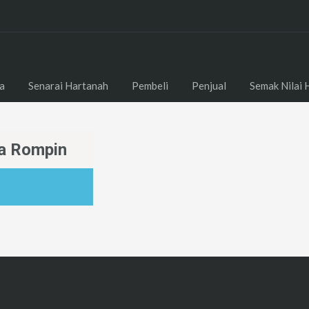
a
Senarai Hartanah
Pembeli
Penjual
Semak Nilai 
la Rompin