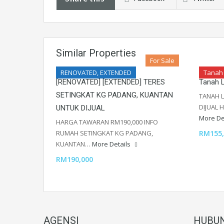
Similar Properties
For Sale
RENOVATED, EXTENDED
Tanah
[RENOVATED] [EXTENDED] TERES
Tanah 
SETINGKAT KG PADANG, KUANTAN
TANAH 
DIJUAL 
UNTUK DIJUAL
More De
HARGA TAWARAN RM190,000 INFO
RUMAH SETINGKAT KG PADANG,
RM155,
KUANTAN…
More Details
RM190,000
AGENSI
HUBUN