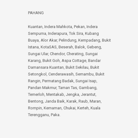
PAHANG
Kuantan
,
Indera Mahkota
,
Pekan
,
Indera
Sempurna
,
Inderapura
,
Tok Sira
,
Kubang
Buaya
,
Alor Akar
,
Pelindung
,
Kempadang
,
Bukit
Istana
,
KotaSAS
,
Beserah
,
Balok
,
Gebeng
,
Sungai Ular
,
Chendor
,
Cherating
,
Sungai
Karang
,
Bukit Goh
,
Aspa Cottage
,
Bandar
Damansara Kuantan
,
Bukit Sekilau
,
Bukit
Setongkol
,
Cenderawasih
,
Semambu
,
Bukit
Rangin
,
Permatang Badak
,
Sungai Isap
,
Pandan Makmur
,
Taman Tas
,
Gambang
,
Temerloh
,
Mentakab
,
Jengka
,
Jerantut
,
Bentong
,
Janda Baik
,
Karak
,
Raub
,
Maran
,
Rompin
,
Kemaman
,
Chukai
,
Kerteh
,
Kuala
Terengganu
,
Paka
.