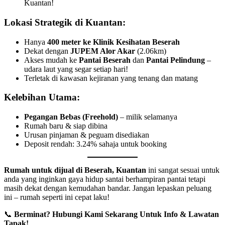
Kuantan!
Lokasi Strategik di Kuantan:
Hanya
400 meter ke Klinik Kesihatan Beserah
Dekat dengan
JUPEM Alor Akar
(2.06km)
Akses mudah ke
Pantai Beserah
dan
Pantai Pelindung
–
udara laut yang segar setiap hari!
Terletak di kawasan kejiranan yang tenang dan matang
Kelebihan Utama:
Pegangan Bebas (Freehold)
– milik selamanya
Rumah baru & siap dibina
Urusan pinjaman & peguam disediakan
Deposit rendah: 3.24% sahaja untuk booking
Rumah untuk dijual di Beserah, Kuantan
ini sangat sesuai untuk
anda yang inginkan gaya hidup santai berhampiran pantai tetapi
masih dekat dengan kemudahan bandar. Jangan lepaskan peluang
ini – rumah seperti ini cepat laku!
📞
Berminat? Hubungi Kami Sekarang Untuk Info & Lawatan
Tapak!