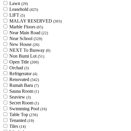
Lawn
(29)
Leasehold
(425)
LIFT
(5)
MALAY RESERVED
(303)
Marble Floors
(65)
Near Main Road
(22)
Near School
(529)
New House
(26)
NEXT To Busway
(0)
Non Bumi Lot
(51)
Open Title
(200)
Orchad
(3)
Refrigerator
(4)
Renovated
(342)
Rumah Baru
(7)
Sauna Room
(1)
Seaview
(3)
Secret Room
(1)
Swimming Pool
(16)
Table Top
(256)
Tenanted
(19)
Tiles
(14)