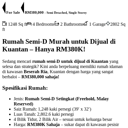
For Sale
RM380,000
- Semi Detached, Single Storey
1248 Sq ft
4 Bedrooms
2 Bathrooms
1 Garage
2802 Sq
ft
Rumah Semi-D Murah untuk Dijual di
Kuantan – Hanya RM380K!
Sedang mencari
rumah semi-D untuk dijual di Kuantan
yang
selesa dan strategik? Kini anda berpeluang memiliki rumah idaman
di kawasan
Beserah Ria
, Kuantan dengan harga yang sangat
berbaloi –
RM380,000 sahaja!
Spesifikasi Rumah:
Jenis:
Rumah Semi-D Setingkat (Freehold, Malay
Reserved)
Saiz Rumah: 1,248 kaki persegi (39′ x 32′)
Luas Tanah: 2,802.6 kaki persegi
4 Bilik Tidur, 2 Bilik Air – sesuai untuk keluarga besar
Harga:
RM380K Sahaja
– sukar dapat di kawasan pesisir