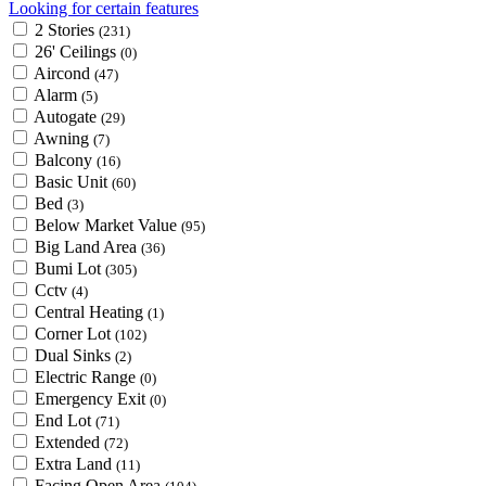
Looking for certain features
2 Stories
(231)
26' Ceilings
(0)
Aircond
(47)
Alarm
(5)
Autogate
(29)
Awning
(7)
Balcony
(16)
Basic Unit
(60)
Bed
(3)
Below Market Value
(95)
Big Land Area
(36)
Bumi Lot
(305)
Cctv
(4)
Central Heating
(1)
Corner Lot
(102)
Dual Sinks
(2)
Electric Range
(0)
Emergency Exit
(0)
End Lot
(71)
Extended
(72)
Extra Land
(11)
Facing Open Area