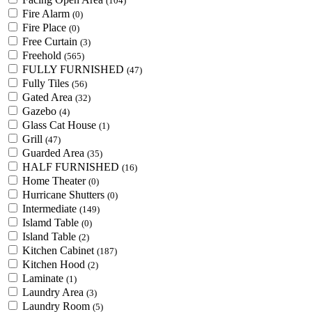
(104)
Fire Alarm
(0)
Fire Place
(0)
Free Curtain
(3)
Freehold
(565)
FULLY FURNISHED
(47)
Fully Tiles
(56)
Gated Area
(32)
Gazebo
(4)
Glass Cat House
(1)
Grill
(47)
Guarded Area
(35)
HALF FURNISHED
(16)
Home Theater
(0)
Hurricane Shutters
(0)
Intermediate
(149)
Islamd Table
(0)
Island Table
(2)
Kitchen Cabinet
(187)
Kitchen Hood
(2)
Laminate
(1)
Laundry Area
(3)
Laundry Room
(5)