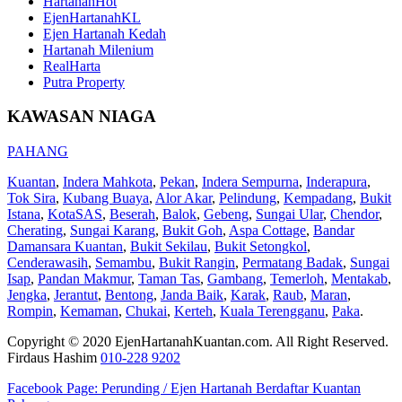
HartanahHot
EjenHartanahKL
Ejen Hartanah Kedah
Hartanah Milenium
RealHarta
Putra Property
KAWASAN NIAGA
PAHANG
Kuantan
,
Indera Mahkota
,
Pekan
,
Indera Sempurna
,
Inderapura
,
Tok Sira
,
Kubang Buaya
,
Alor Akar
,
Pelindung
,
Kempadang
,
Bukit
Istana
,
KotaSAS
,
Beserah
,
Balok
,
Gebeng
,
Sungai Ular
,
Chendor
,
Cherating
,
Sungai Karang
,
Bukit Goh
,
Aspa Cottage
,
Bandar
Damansara Kuantan
,
Bukit Sekilau
,
Bukit Setongkol
,
Cenderawasih
,
Semambu
,
Bukit Rangin
,
Permatang Badak
,
Sungai
Isap
,
Pandan Makmur
,
Taman Tas
,
Gambang
,
Temerloh
,
Mentakab
,
Jengka
,
Jerantut
,
Bentong
,
Janda Baik
,
Karak
,
Raub
,
Maran
,
Rompin
,
Kemaman
,
Chukai
,
Kerteh
,
Kuala Terengganu
,
Paka
.
Copyright © 2020 EjenHartanahKuantan.com. All Right Reserved.
Firdaus Hashim
010-228 9202
Facebook Page:
Perunding / Ejen Hartanah Berdaftar Kuantan