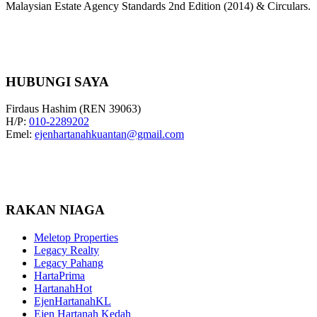
Malaysian Estate Agency Standards 2nd Edition (2014) & Circulars.
HUBUNGI SAYA
Firdaus Hashim (REN 39063)
H/P:
010-2289202
Emel:
ejenhartanahkuantan@gmail.com
RAKAN NIAGA
Meletop Properties
Legacy Realty
Legacy Pahang
HartaPrima
HartanahHot
EjenHartanahKL
Ejen Hartanah Kedah