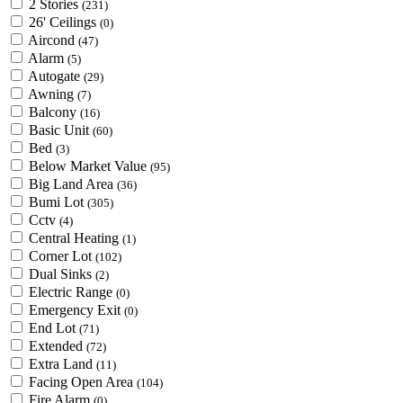
2 Stories
(231)
26' Ceilings
(0)
Aircond
(47)
Alarm
(5)
Autogate
(29)
Awning
(7)
Balcony
(16)
Basic Unit
(60)
Bed
(3)
Below Market Value
(95)
Big Land Area
(36)
Bumi Lot
(305)
Cctv
(4)
Central Heating
(1)
Corner Lot
(102)
Dual Sinks
(2)
Electric Range
(0)
Emergency Exit
(0)
End Lot
(71)
Extended
(72)
Extra Land
(11)
Facing Open Area
(104)
Fire Alarm
(0)