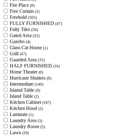
Fire Place
(0)
Free Curtain
(3)
Freehold
(565)
FULLY FURNISHED
(47)
Fully Tiles
(56)
Gated Area
(32)
Gazebo
(4)
Glass Cat House
(1)
Grill
(47)
Guarded Area
(35)
HALF FURNISHED
(16)
Home Theater
(0)
Hurricane Shutters
(0)
Intermediate
(149)
Islamd Table
(0)
Island Table
(2)
Kitchen Cabinet
(187)
Kitchen Hood
(2)
Laminate
(1)
Laundry Area
(3)
Laundry Room
(5)
Lawn
(29)