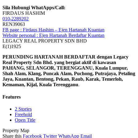
Sila Hubungi WhatApps/Call:
FIRDAUS HASHIM
010-2289202
REN39063
FB page : Firdaus Hashim – Ejen Hartanah Kuantan
Website personal : Ejen Hartanah Berdaftar Kuantan
LEGACY REAL PROPERTY SDN BHD
E(1)1925
PERUNDING HARTANAH BERDAFTAR dengan Legacy
Real Property Sdn Bhd. yang bergiat aktif di kawasan
PAHANG, SELANGOR, TERENGGANU, Kuala Lumpur,
Shah Alam, Klang, Puncak Alam, Puchong, Putrajaya, Petaling
Jaya, Kuantan, Bentong, Pekan, Raub, Karak, Temerloh,
Kemaman, Kijal, Kuala Terengganu
.
Features
2 Stories
Freehold
Open Title
Property Map
Share this
Facebook
Twitter
WhatsApp
Email