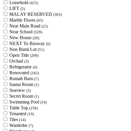
Leasehold
(425)
LIFT
(5)
MALAY RESERVED
(303)
Marble Floors
(65)
Near Main Road
(22)
Near School
(529)
New House
(26)
NEXT To Busway
(0)
Non Bumi Lot
(51)
Open Title
(200)
Orchad
(3)
Refrigerator
(4)
Renovated
(342)
Rumah Baru
(7)
Sauna Room
(1)
Seaview
(3)
Secret Room
(1)
Swimming Pool
(16)
Table Top
(256)
Tenanted
(19)
Tiles
(14)
Wardrobe
(7)