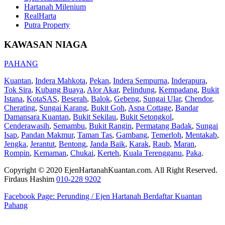
Hartanah Milenium
RealHarta
Putra Property
KAWASAN NIAGA
PAHANG
Kuantan
,
Indera Mahkota
,
Pekan
,
Indera Sempurna
,
Inderapura
,
Tok Sira
,
Kubang Buaya
,
Alor Akar
,
Pelindung
,
Kempadang
,
Bukit
Istana
,
KotaSAS
,
Beserah
,
Balok
,
Gebeng
,
Sungai Ular
,
Chendor
,
Cherating
,
Sungai Karang
,
Bukit Goh
,
Aspa Cottage
,
Bandar
Damansara Kuantan
,
Bukit Sekilau
,
Bukit Setongkol
,
Cenderawasih
,
Semambu
,
Bukit Rangin
,
Permatang Badak
,
Sungai
Isap
,
Pandan Makmur
,
Taman Tas
,
Gambang
,
Temerloh
,
Mentakab
,
Jengka
,
Jerantut
,
Bentong
,
Janda Baik
,
Karak
,
Raub
,
Maran
,
Rompin
,
Kemaman
,
Chukai
,
Kerteh
,
Kuala Terengganu
,
Paka
.
Copyright © 2020 EjenHartanahKuantan.com. All Right Reserved.
Firdaus Hashim
010-228 9202
Facebook Page:
Perunding / Ejen Hartanah Berdaftar Kuantan
Pahang