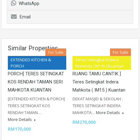
WhatsApp
Email
Similar Properties
For Sale
For Sale
EXTENDED KITCHEN &
Teres Setingkat Indera
[EXTENDED KITCHEN &
[ RENOVATED KITCHEN &
PORCH
Mahkota ( IM 15 ) Kuantan
PORCH] TERES SETINGKAT
RUANG TAMU CANTIK ]
KOS RENDAH TAMAN SERI
Teres Setingkat Indera
MAHKOTA KUANTAN
Mahkota ( IM15 ) Kuantan
[EXTENDED KITCHEN & PORCH]
DEKAT MASJID & SEKOLAH :
TERES SETINGKAT KOS
TERES SETINGKAT INDERA
RENDAH TAMAN…
MAHKOTA…
More Details
More Details
RM270,000
RM170,000