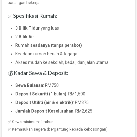
pasangan bekerja.
✅ Spesifikasi Rumah:
3
Bilik Tidur
yang luas
2
Bilik Air
Rumah
seadanya (tanpa perabot)
Keadaan rumah bersih & terjaga
Akses mudah ke sekolah, kedai, dan jalan utama
💰 Kadar Sewa & Deposit:
Sewa Bulanan
: RM750
Deposit Sekuriti (1 bulan)
: RM1,500
Deposit Utiliti (air & elektrik)
: RM375
Jumlah Deposit Keseluruhan
: RM2,625
✅ Sewa minimum: 1 tahun
✅ Kemasukan segera (bergantung kepada kekosongan)