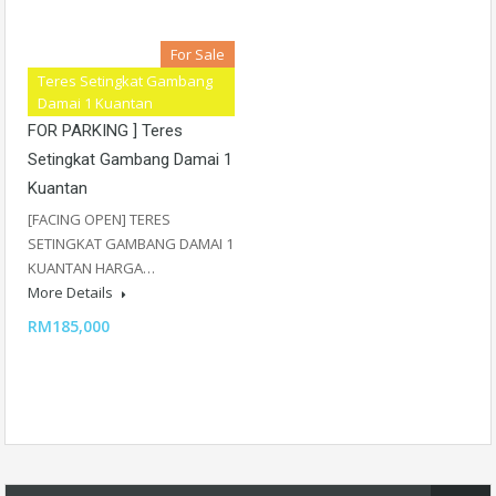
For Sale
Teres Setingkat Gambang
[ FACING OPEN AREA EASY
Damai 1 Kuantan
FOR PARKING ] Teres
Setingkat Gambang Damai 1
Kuantan
[FACING OPEN] TERES
SETINGKAT GAMBANG DAMAI 1
KUANTAN HARGA…
More Details
RM185,000