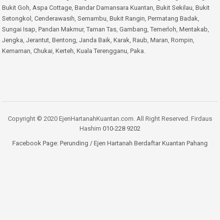
Bukit Goh
,
Aspa Cottage
,
Bandar Damansara Kuantan
,
Bukit Sekilau
,
Bukit
Setongkol
,
Cenderawasih
,
Semambu
,
Bukit Rangin
,
Permatang Badak
,
Sungai Isap
,
Pandan Makmur
,
Taman Tas
,
Gambang
,
Temerloh
,
Mentakab
,
Jengka
,
Jerantut
,
Bentong
,
Janda Baik
,
Karak
,
Raub
,
Maran
,
Rompin
,
Kemaman
,
Chukai
,
Kerteh
,
Kuala Terengganu
,
Paka
.
Copyright © 2020 EjenHartanahKuantan.com. All Right Reserved. Firdaus
Hashim
010-228 9202
Facebook Page:
Perunding / Ejen Hartanah Berdaftar Kuantan Pahang