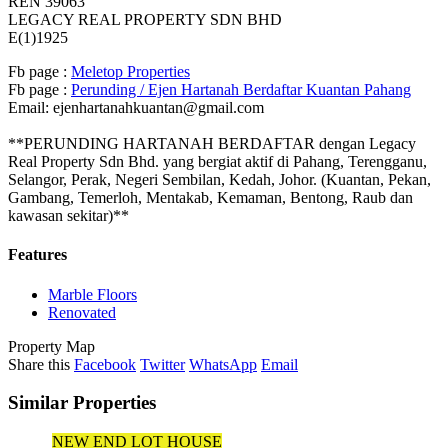
REN 39063
LEGACY REAL PROPERTY SDN BHD
E(1)1925
Fb page :
Meletop Properties
Fb page :
Perunding / Ejen Hartanah Berdaftar Kuantan Pahang
Email: ejenhartanahkuantan@gmail.com
**PERUNDING HARTANAH BERDAFTAR dengan Legacy
Real Property Sdn Bhd. yang bergiat aktif di Pahang, Terengganu,
Selangor, Perak, Negeri Sembilan, Kedah, Johor. (Kuantan, Pekan,
Gambang, Temerloh, Mentakab, Kemaman, Bentong, Raub dan
kawasan sekitar)**
Features
Marble Floors
Renovated
Property Map
Share this
Facebook
Twitter
WhatsApp
Email
Similar Properties
NEW END LOT HOUSE