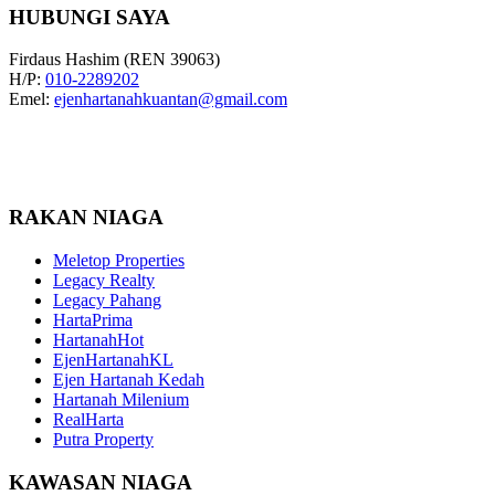
HUBUNGI SAYA
Firdaus Hashim (REN 39063)
H/P:
010-2289202
Emel:
ejenhartanahkuantan@gmail.com
RAKAN NIAGA
Meletop Properties
Legacy Realty
Legacy Pahang
HartaPrima
HartanahHot
EjenHartanahKL
Ejen Hartanah Kedah
Hartanah Milenium
RealHarta
Putra Property
KAWASAN NIAGA