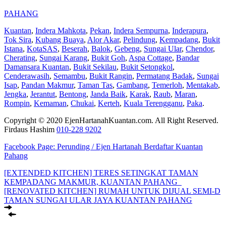
PAHANG
Kuantan
,
Indera Mahkota
,
Pekan
,
Indera Sempurna
,
Inderapura
,
Tok Sira
,
Kubang Buaya
,
Alor Akar
,
Pelindung
,
Kempadang
,
Bukit
Istana
,
KotaSAS
,
Beserah
,
Balok
,
Gebeng
,
Sungai Ular
,
Chendor
,
Cherating
,
Sungai Karang
,
Bukit Goh
,
Aspa Cottage
,
Bandar
Damansara Kuantan
,
Bukit Sekilau
,
Bukit Setongkol
,
Cenderawasih
,
Semambu
,
Bukit Rangin
,
Permatang Badak
,
Sungai
Isap
,
Pandan Makmur
,
Taman Tas
,
Gambang
,
Temerloh
,
Mentakab
,
Jengka
,
Jerantut
,
Bentong
,
Janda Baik
,
Karak
,
Raub
,
Maran
,
Rompin
,
Kemaman
,
Chukai
,
Kerteh
,
Kuala Terengganu
,
Paka
.
Copyright © 2020 EjenHartanahKuantan.com. All Right Reserved.
Firdaus Hashim
010-228 9202
Facebook Page:
Perunding / Ejen Hartanah Berdaftar Kuantan
Pahang
[EXTENDED KITCHEN] TERES SETINGKAT TAMAN
KEMPADANG MAKMUR, KUANTAN PAHANG
[RENOVATED KITCHEN] RUMAH UNTUK DIJUAL SEMI-D
TAMAN SUNGAI ULAR JAYA KUANTAN PAHANG