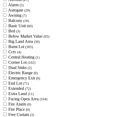
Alarm
(5)
Autogate
(29)
Awning
(7)
Balcony
(16)
Basic Unit
(60)
Bed
(3)
Below Market Value
(95)
Big Land Area
(36)
Bumi Lot
(305)
Cctv
(4)
Central Heating
(1)
Corner Lot
(102)
Dual Sinks
(2)
Electric Range
(0)
Emergency Exit
(0)
End Lot
(71)
Extended
(72)
Extra Land
(11)
Facing Open Area
(104)
Fire Alarm
(0)
Fire Place
(0)
Free Curtain
(3)