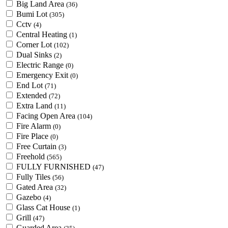
Big Land Area
(36)
Bumi Lot
(305)
Cctv
(4)
Central Heating
(1)
Corner Lot
(102)
Dual Sinks
(2)
Electric Range
(0)
Emergency Exit
(0)
End Lot
(71)
Extended
(72)
Extra Land
(11)
Facing Open Area
(104)
Fire Alarm
(0)
Fire Place
(0)
Free Curtain
(3)
Freehold
(565)
FULLY FURNISHED
(47)
Fully Tiles
(56)
Gated Area
(32)
Gazebo
(4)
Glass Cat House
(1)
Grill
(47)
Guarded Area