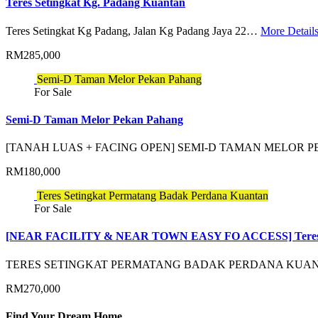
Teres Setingkat Kg. Padang Kuantan
Teres Setingkat Kg Padang, Jalan Kg Padang Jaya 22…
More Detail
RM285,000
Semi-D Taman Melor Pekan Pahang
For Sale
Semi-D Taman Melor Pekan Pahang
[TANAH LUAS + FACING OPEN] SEMI-D TAMAN MELOR
RM180,000
Teres Setingkat Permatang Badak Perdana Kuantan
For Sale
[NEAR FACILITY & NEAR TOWN EASY FO ACCESS] Teres Se
TERES SETINGKAT PERMATANG BADAK PERDANA KUANTAN
RM270,000
Find Your Dream Home