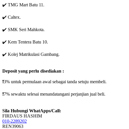
✔️ TMG Mart Batu 11.
✔️ Caltex.
✔️ SMK Seri Mahkota.
✔️ Kem Tentera Batu 10.
✔️ Kolej Matrikulasi Gambang.
Deposit yang perlu disediakan :
❗️3% untuk permulaan awal sebagai tanda setuju membeli.
❗️7% sewaktu selesai menandatangani perjanjian jual beli.
Sila Hubungi WhatApps/Call:
FIRDAUS HASHIM
010-2289202
REN39063