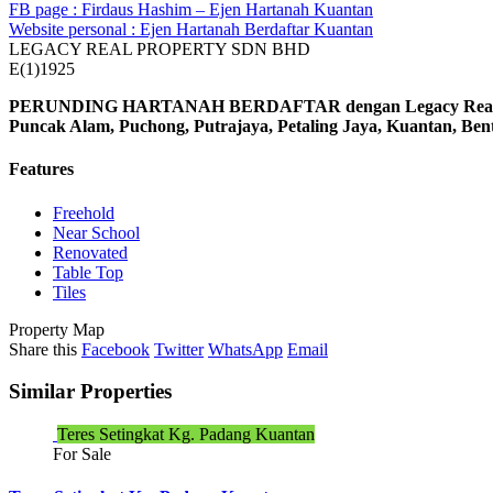
FB page : Firdaus Hashim – Ejen Hartanah Kuantan
Website personal : Ejen Hartanah Berdaftar Kuantan
LEGACY REAL PROPERTY SDN BHD
E(1)1925
PERUNDING HARTANAH BERDAFTAR dengan Legacy Real Prop
Puncak Alam, Puchong, Putrajaya, Petaling Jaya, Kuantan, Be
Features
Freehold
Near School
Renovated
Table Top
Tiles
Property Map
Share this
Facebook
Twitter
WhatsApp
Email
Similar Properties
Teres Setingkat Kg. Padang Kuantan
For Sale