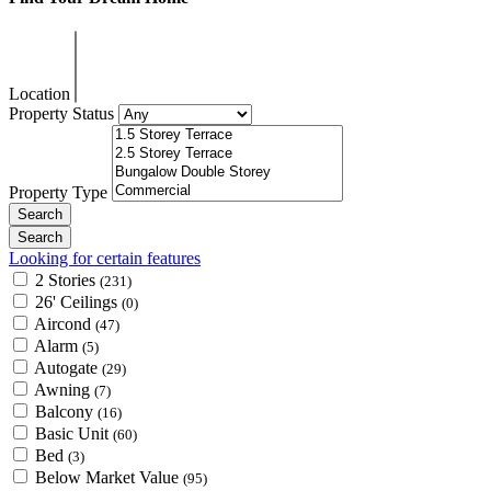
Location
Property Status
Property Type
Looking for certain features
2 Stories
(231)
26' Ceilings
(0)
Aircond
(47)
Alarm
(5)
Autogate
(29)
Awning
(7)
Balcony
(16)
Basic Unit
(60)
Bed
(3)
Below Market Value
(95)