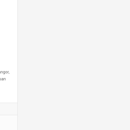
ngor,
san