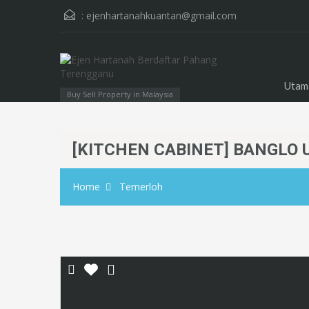
:
ejenhartanahkuantan@gmail.com
Utam
Buy Sell Property in Malaysia
[KITCHEN CABINET] BANGLO 
Home
Temerloh