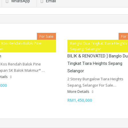
WhatsApp
Email
For Sale
For
 Kos Rendah Balok Pine
Banglo Dua Tingkat Tiara Heights
Kos Rendah Balok Pine
[ TURUN HARGA FREEHOLD ADA
an
Sepang, Selangor
n
BILIK & RENOVATED ] Banglo Du
Tingkat Tiara Heights Sepang
 Kos Rendah Balok Pine
pan SK Balok Makmur* …
Selangor
tails
2 Storey Bungalow Tiara Heights
000
Sepang, Selangor For Sale…
More Details
RM1,450,000