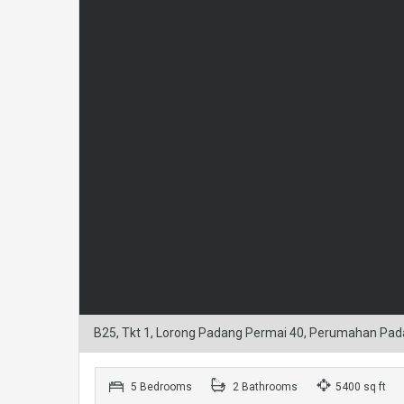
B25, Tkt 1, Lorong Padang Permai 40, Perumahan Pad
5 Bedrooms
2 Bathrooms
5400 sq ft