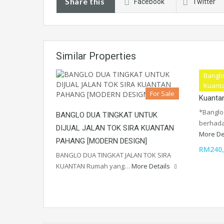
Share this
Facebook
Twitter
Similar Properties
Banglo
Banglo 
Kuant
For Sale
Kuanta
*Banglo
BANGLO DUA TINGKAT UNTUK
berhada
DIJUAL JALAN TOK SIRA KUANTAN
More De
PAHANG [MODERN DESIGN]
RM240,
BANGLO DUA TINGKAT JALAN TOK SIRA
KUANTAN Rumah yang…
More Details