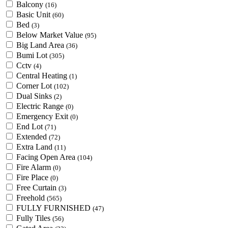
Balcony
(16)
Basic Unit
(60)
Bed
(3)
Below Market Value
(95)
Big Land Area
(36)
Bumi Lot
(305)
Cctv
(4)
Central Heating
(1)
Corner Lot
(102)
Dual Sinks
(2)
Electric Range
(0)
Emergency Exit
(0)
End Lot
(71)
Extended
(72)
Extra Land
(11)
Facing Open Area
(104)
Fire Alarm
(0)
Fire Place
(0)
Free Curtain
(3)
Freehold
(565)
FULLY FURNISHED
(47)
Fully Tiles
(56)