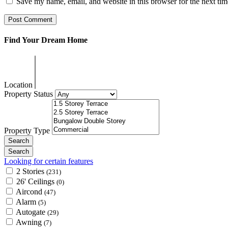
Save my name, email, and website in this browser for the next ti
Find Your Dream Home
Location
Property Status
Property Type
Looking for certain features
2 Stories
(231)
26' Ceilings
(0)
Aircond
(47)
Alarm
(5)
Autogate
(29)
Awning
(7)