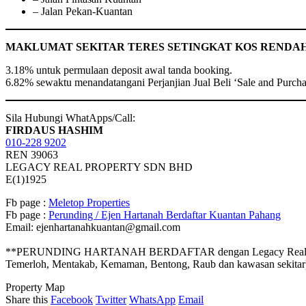
– Jalan Pekan-Kuantan
MAKLUMAT SEKITAR TERES SETINGKAT KOS RENDA
3.18% untuk permulaan deposit awal tanda booking.
6.82% sewaktu menandatangani Perjanjian Jual Beli ‘Sale and Purch
Sila Hubungi WhatApps/Call:
FIRDAUS HASHIM
010-228 9202
REN 39063
LEGACY REAL PROPERTY SDN BHD
E(1)1925
Fb page :
Meletop Properties
Fb page :
Perunding / Ejen Hartanah Berdaftar Kuantan Pahang
Email: ejenhartanahkuantan@gmail.com
**PERUNDING HARTANAH BERDAFTAR dengan Legacy Real Property S
Temerloh, Mentakab, Kemaman, Bentong, Raub dan kawasan sekitar
Property Map
Share this
Facebook
Twitter
WhatsApp
Email