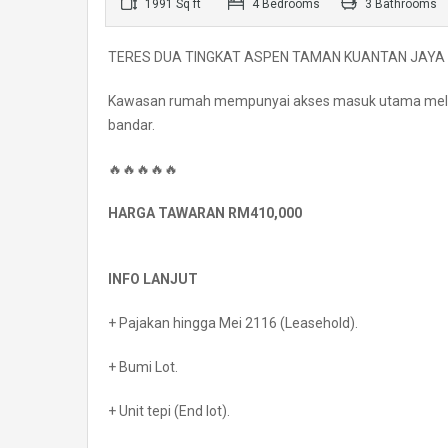
1991 Sq ft
4 Bedrooms
3 Bathrooms
TERES DUA TINGKAT ASPEN TAMAN KUANTAN JAY
Kawasan rumah mempunyai akses masuk utama melalui 
bandar.
🔥🔥🔥🔥🔥
HARGA TAWARAN RM410,000
INFO LANJUT
+ Pajakan hingga Mei 2116 (Leasehold).
+ Bumi Lot.
+ Unit tepi (End lot).