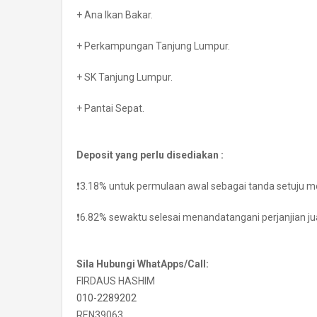
+ Ana Ikan Bakar.
+ Perkampungan Tanjung Lumpur.
+ SK Tanjung Lumpur.
+ Pantai Sepat.
Deposit yang perlu disediakan :
❗3.18% untuk permulaan awal sebagai tanda setuju m
❗6.82% sewaktu selesai menandatangani perjanjian jual
Sila Hubungi WhatApps/Call:
FIRDAUS HASHIM
010-2289202
REN39063