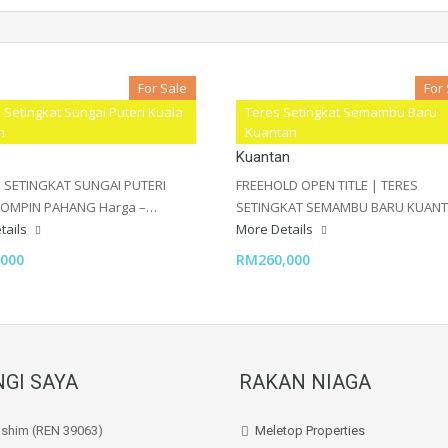
For Sale
For
 Setingkat Sungai Puteri Kuala
Teres Setingkat Semambu Baru
Setingkat Sungai Puteri Kuala
Teres Setingkat Semambu Baru
n
Kuantan
Kuantan
 SETINGKAT SUNGAI PUTERI
FREEHOLD OPEN TITLE | TERES
ROMPIN PAHANG Harga –…
SETINGKAT SEMAMBU BARU KUAN
tails
More Details
000
RM260,000
GI SAYA
RAKAN NIAGA
ashim (REN 39063)
Meletop Properties