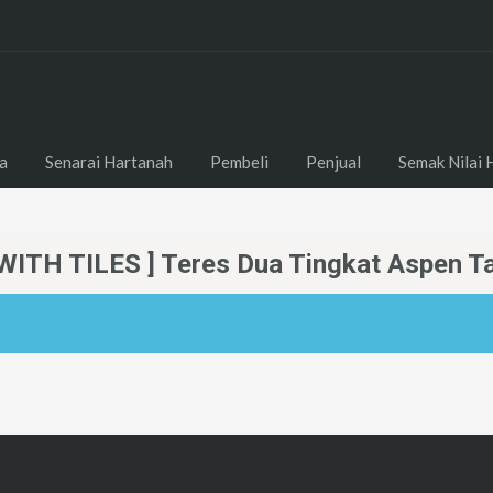
a
Senarai Hartanah
Pembeli
Penjual
Semak Nilai 
ITH TILES ] Teres Dua Tingkat Aspen T