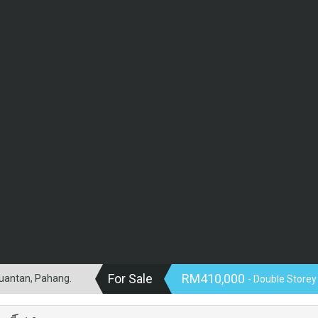
For Sale
RM410,000
Kuantan, Pahang.
- Double Storey