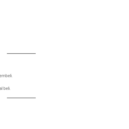
embeli.
 beli.