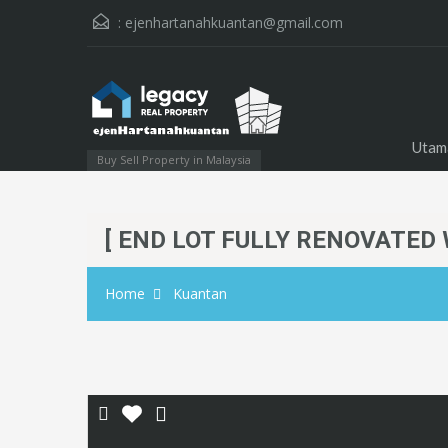
:
ejenhartanahkuantan@gmail.com
Utam
Buy Sell Property in Malaysia
[ END LOT FULLY RENOVATED W
Home
Kuantan