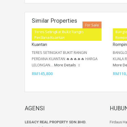
Similar Properties
For Sale
Teres Setingkat Bukit Rangin
Banglo
Teres Setingkat Bukit Rangin Perdana
Banglo 
Perdana Kuantan
Rompi
Kuantan
Rompin
TERES SETINGKAT BUKIT RANGIN
BANGLO
PERDANA KUANTAN 🔥🔥🔥🔥🔥 HARGA
KUALA 
LELONGAN…
More Details
More De
RM145,800
RM110,
AGENSI
HUBUN
LEGACY REAL PROPERTY SDN.BHD.
Firdaus H