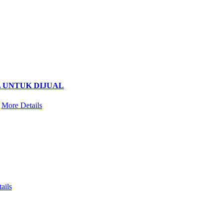
L UNTUK DIJUAL
…
More Details
ails