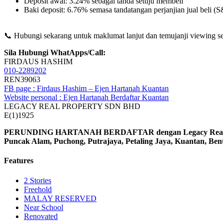
Deposit awal: 3.24% sebagai tanda setuju membeli
Baki deposit: 6.76% semasa tandatangan perjanjian jual beli (
📞 Hubungi sekarang untuk maklumat lanjut dan temujanji viewing se
Sila Hubungi WhatApps/Call:
FIRDAUS HASHIM
010-2289202
REN39063
FB page : Firdaus Hashim – Ejen Hartanah Kuantan
Website personal : Ejen Hartanah Berdaftar Kuantan
LEGACY REAL PROPERTY SDN BHD
E(1)1925
PERUNDING HARTANAH BERDAFTAR dengan Legacy Real Prop
Puncak Alam, Puchong, Putrajaya, Petaling Jaya, Kuantan, Be
Features
2 Stories
Freehold
MALAY RESERVED
Near School
Renovated