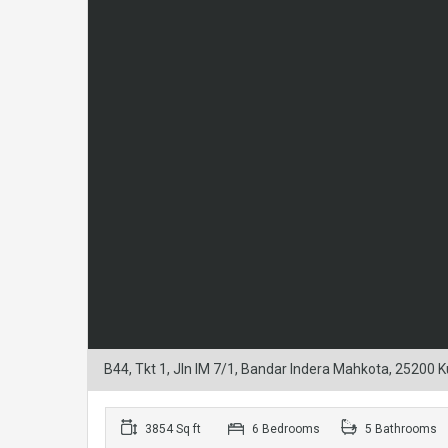
B44, Tkt 1, Jln IM 7/1, Bandar Indera Mahkota, 25200 
3854 Sq ft
6 Bedrooms
5 Bathrooms