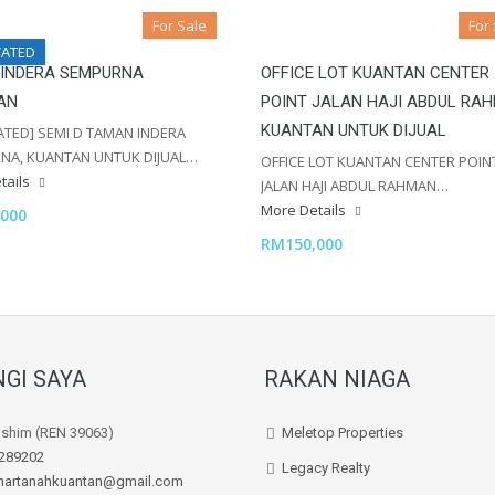
For Sale
For
ATED
 INDERA SEMPURNA
OFFICE LOT KUANTAN CENTER
AN
POINT JALAN HAJI ABDUL RA
KUANTAN UNTUK DIJUAL
TED] SEMI D TAMAN INDERA
NA, KUANTAN UNTUK DIJUAL…
OFFICE LOT KUANTAN CENTER POIN
tails
JALAN HAJI ABDUL RAHMAN…
More Details
000
RM150,000
GI SAYA
RAKAN NIAGA
ashim (REN 39063)
Meletop Properties
289202
Legacy Realty
hartanahkuantan@gmail.com