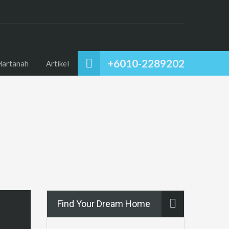
+6010-2289202
Hartanah
Artikel
Find Your Dream Home