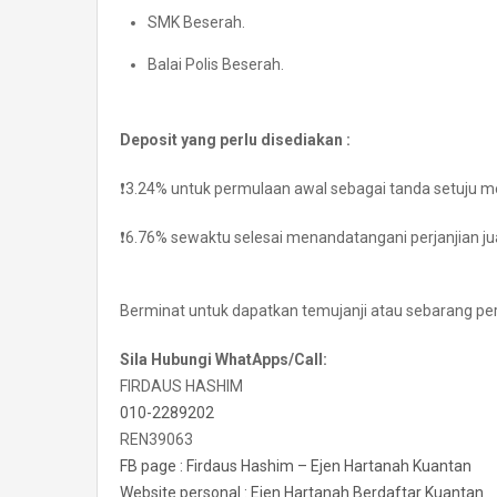
SMK Beserah.
Balai Polis Beserah.
Deposit yang perlu disediakan :
❗️3.24% untuk permulaan awal sebagai tanda setuju m
❗️6.76% sewaktu selesai menandatangani perjanjian jual
Berminat untuk dapatkan temujanji atau sebarang pe
Sila Hubungi WhatApps/Call:
FIRDAUS HASHIM
010-2289202
REN39063
FB page : Firdaus Hashim – Ejen Hartanah Kuantan
Website personal : Ejen Hartanah Berdaftar Kuantan