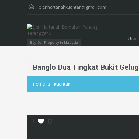
:
ejenhartanahkuantan@gmail.com
Utam
Buy Sell Property in Malaysia
Banglo Dua Tingkat Bukit Gelu
Home
Kuantan