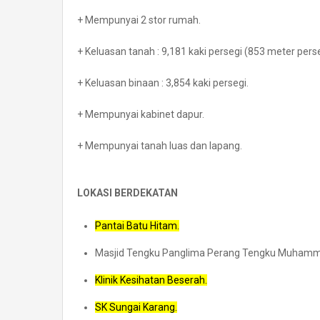
+ Mempunyai 2 stor rumah.
+ Keluasan tanah : 9,181 kaki persegi (853 meter perse
+ Keluasan binaan : 3,854 kaki persegi.
+ Mempunyai kabinet dapur.
+ Mempunyai tanah luas dan lapang.
LOKASI BERDEKATAN
Pantai Batu Hitam.
Masjid Tengku Panglima Perang Tengku Muham
Klinik Kesihatan Beserah.
SK Sungai Karang.