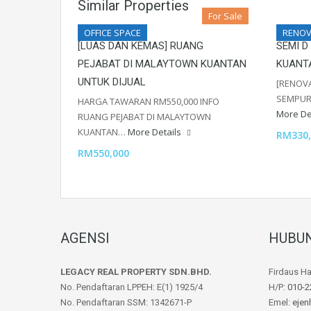
Similar Properties
For Sale
OFFICE SPACE
RENOV
[LUAS DAN KEMAS] RUANG
SEMI D
PEJABAT DI MALAYTOWN KUANTAN
KUANT
UNTUK DIJUAL
[RENOVA
SEMPUR
HARGA TAWARAN RM550,000 INFO
More De
RUANG PEJABAT DI MALAYTOWN
KUANTAN…
More Details
RM330,
RM550,000
AGENSI
HUBUN
LEGACY REAL PROPERTY SDN.BHD.
Firdaus H
No. Pendaftaran LPPEH: E(1) 1925/4
H/P:
010-2
No. Pendaftaran SSM: 1342671-P
Emel:
ejen