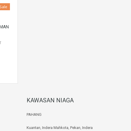
 Sale
HMAN
T
KAWASAN NIAGA
PAHANG
Kuantan
,
Indera Mahkota
,
Pekan
,
Indera