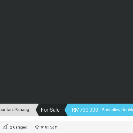
For Sale
RM730,000
Kuantan, Pahang.
- Bungalow Doubl
2 Garages
9181 Sq ft