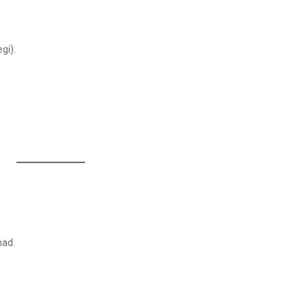
gi).
mad.