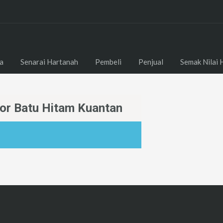
a
Senarai Hartanah
Pembeli
Penjual
Semak Nilai 
gor Batu Hitam Kuantan