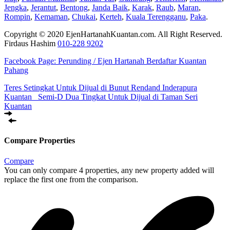
Jengka
,
Jerantut
,
Bentong
,
Janda Baik
,
Karak
,
Raub
,
Maran
,
Rompin
,
Kemaman
,
Chukai
,
Kerteh
,
Kuala Terengganu
,
Paka
.
Copyright © 2020 EjenHartanahKuantan.com. All Right Reserved.
Firdaus Hashim
010-228 9202
Facebook Page:
Perunding / Ejen Hartanah Berdaftar Kuantan
Pahang
Teres Setingkat Untuk Dijual di Bunut Rendand Inderapura
Kuantan
Semi-D Dua Tingkat Untuk Dijual di Taman Seri
Kuantan
Compare Properties
Compare
You can only compare 4 properties, any new property added will
replace the first one from the comparison.