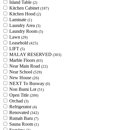
Island Table
(2)
Kitchen Cabinet
(187)
Kitchen Hood
(2)
Laminate
(1)
Laundry Area
(3)
Laundry Room
(5)
Lawn
(29)
Leasehold
(425)
LIFT
(5)
MALAY RESERVED
(303)
Marble Floors
(65)
Near Main Road
(22)
Near School
(529)
New House
(26)
NEXT To Busway
(0)
Non Bumi Lot
(51)
Open Title
(200)
Orchad
(3)
Refrigerator
(4)
Renovated
(342)
Rumah Baru
(7)
Sauna Room
(1)
Seaview