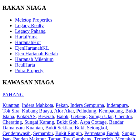
RAKAN NIAGA
Meletop Properties
Legacy Realty
Legacy Pahang
HartaPrima
HartanahHot
EjenHartanahKL
Ejen Hartanah Kedah
Hartanah Milenium
RealHarta
Putra Property
KAWASAN NIAGA
PAHANG
Kuantan
,
Indera Mahkota
,
Pekan
,
Indera Sempurna
,
Inderapura
,
Tok Sira
,
Kubang Buaya
,
Alor Akar
,
Pelindung
,
Kempadang
,
Bukit
Istana
,
KotaSAS
,
Beserah
,
Balok
,
Gebeng
,
Sungai Ular
,
Chendor
,
Cherating
,
Sungai Karang
,
Bukit Goh
,
Aspa Cottage
,
Bandar
Damansara Kuantan
,
Bukit Sekilau
,
Bukit Setongkol
,
Cenderawasih
,
Semambu
,
Bukit Rangin
,
Permatang Badak
,
Sungai
Isap
,
Pandan Makmur
,
Taman Tas
,
Gambang
,
Temerloh
,
Mentakab
,