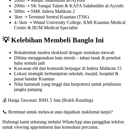
200m ➝ Masjid Salahuddin al-Ayyubi
200m ➝ SK Sungai Talam & KAFA Salahuddin al-Ayyubi
500m ➝ SMK Indera Mahkota 2
3km ➝ Terminal Sentral Kuantan (TSK)
4–5km ➝ Widad University College, KMI Kuantan Medical
Centre & IIUM Medical Specialist
💡 Kelebihan Membeli Banglo Ini
Rekabentuk moden eksklusif dengan sentuhan mewah
Dibina menggunakan bata merah – tahan lasak & penebat
haba semula jadi
Kawasan elit dan komuniti berpagar di Indera Mahkota 15
Lokasi strategik berhampiran sekolah, masjid, hospital &
pusat bandar Kuantan
Nilai hartanah yang tinggi dan berpotensi untuk pelaburan
jangka panjang
💰 Harga Tawaran: RM1.5 Juta (Boleh Runding)
📞 Berminat untuk melawat atau dapatkan maklumat lanjut?
Hubungi kami sekarang melalui WhatsApp atau panggilan telefon
untuk viewing appointment dan konsultasi percuma.