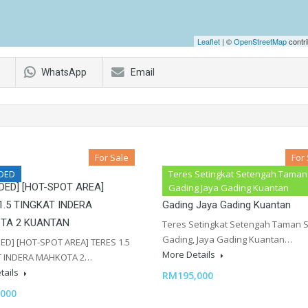
Leaflet
| ©
OpenStreetMap
contri
WhatsApp
Email
For Sale
For
DED
Teres Setingkat Setengah Taman 
DED] [HOT-SPOT AREA]
Teres Setingkat Setengah Taman
Gading Jaya Gading Kuantan
1.5 TINGKAT INDERA
Gading Jaya Gading Kuantan
TA 2 KUANTAN
Teres Setingkat Setengah Taman S
Gading, Jaya Gading Kuantan…
ED] [HOT-SPOT AREA] TERES 1.5
More Details
T INDERA MAHKOTA 2…
tails
RM195,000
000