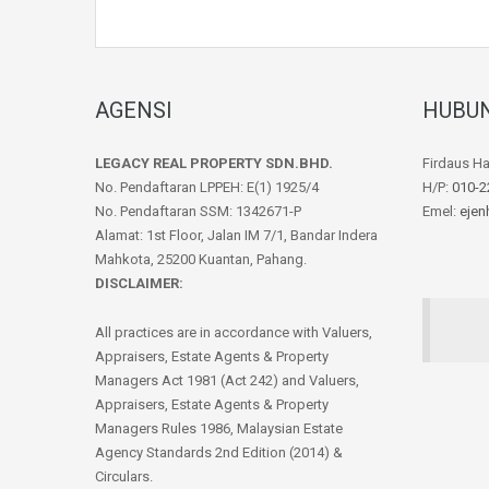
AGENSI
HUBUN
LEGACY REAL PROPERTY SDN.BHD.
Firdaus H
No. Pendaftaran LPPEH: E(1) 1925/4
H/P:
010-2
No. Pendaftaran SSM: 1342671-P
Emel:
ejen
Alamat: 1st Floor, Jalan IM 7/1, Bandar Indera
Mahkota, 25200 Kuantan, Pahang.
DISCLAIMER:
All practices are in accordance with Valuers,
Appraisers, Estate Agents & Property
Managers Act 1981 (Act 242) and Valuers,
Appraisers, Estate Agents & Property
Managers Rules 1986, Malaysian Estate
Agency Standards 2nd Edition (2014) &
Circulars.