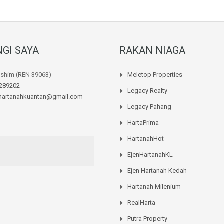
GI SAYA
RAKAN NIAGA
ashim (REN 39063)
Meletop Properties
289202
Legacy Realty
hartanahkuantan@gmail.com
Legacy Pahang
HartaPrima
HartanahHot
EjenHartanahKL
Ejen Hartanah Kedah
Hartanah Milenium
RealHarta
Putra Property