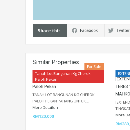
Share this
Facebook
Twitter
Similar Properties
For Sale
Tanah Lot Bangunan Kg Cherok
EXTEN
Tanah Lot Bangunan Kg Cherok
[EXTEN
Paloh Pekan
Paloh Pekan
TERES 
MAHKO
TANAH LOT BANGUNAN KG CHEROK
PALOH PEKAN PAHANG UNTUK…
[EXTEND
More Details
TINGKA
More De
RM120,000
RM280,