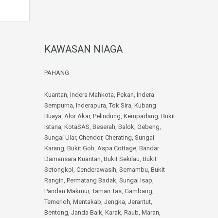
KAWASAN NIAGA
PAHANG
Kuantan
,
Indera Mahkota
,
Pekan
,
Indera
Sempurna
,
Inderapura
,
Tok Sira
,
Kubang
Buaya
,
Alor Akar
,
Pelindung
,
Kempadang
,
Bukit
Istana
,
KotaSAS
,
Beserah
,
Balok
,
Gebeng
,
Sungai Ular
,
Chendor
,
Cherating
,
Sungai
Karang
,
Bukit Goh
,
Aspa Cottage
,
Bandar
Damansara Kuantan
,
Bukit Sekilau
,
Bukit
Setongkol
,
Cenderawasih
,
Semambu
,
Bukit
Rangin
,
Permatang Badak
,
Sungai Isap
,
Pandan Makmur
,
Taman Tas
,
Gambang
,
Temerloh
,
Mentakab
,
Jengka
,
Jerantut
,
Bentong
,
Janda Baik
,
Karak
,
Raub
,
Maran
,