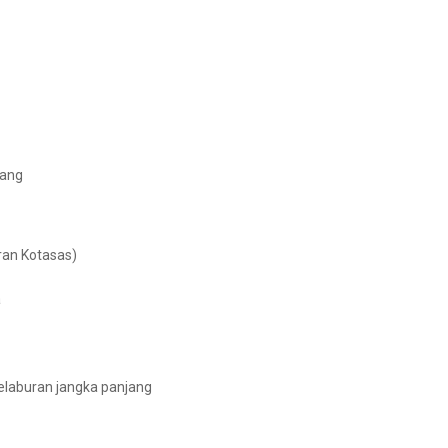
nang
an Kotasas)
a
pelaburan jangka panjang