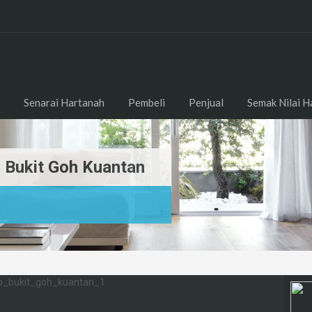
Senarai Hartanah
Pembeli
Penjual
Semak Nilai H
l Bukit Goh Kuantan