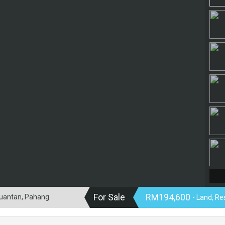
For Sale
RM194,600
Kuantan, Pahang.
- Land, Re