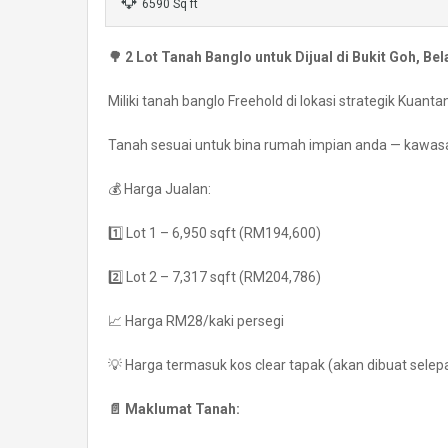
6590 Sq ft
🌳 2 Lot Tanah Banglo untuk Dijual di Bukit Goh, B
Miliki tanah banglo Freehold di lokasi strategik Kuant
Tanah sesuai untuk bina rumah impian anda — kawasan
💰 Harga Jualan:
1️⃣ Lot 1 – 6,950 sqft (RM194,600)
2️⃣ Lot 2 – 7,317 sqft (RM204,786)
📈 Harga RM28/kaki persegi
💡 Harga termasuk kos clear tapak (akan dibuat selepa
📄 Maklumat Tanah: