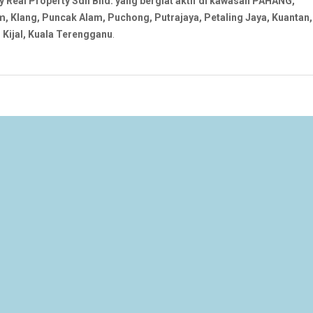
al Property Sdn Bhd. yang bergiat aktif di kawasan PAHANG,
Klang, Puncak Alam, Puchong, Putrajaya, Petaling Jaya, Kuantan,
Kijal, Kuala Terengganu
.