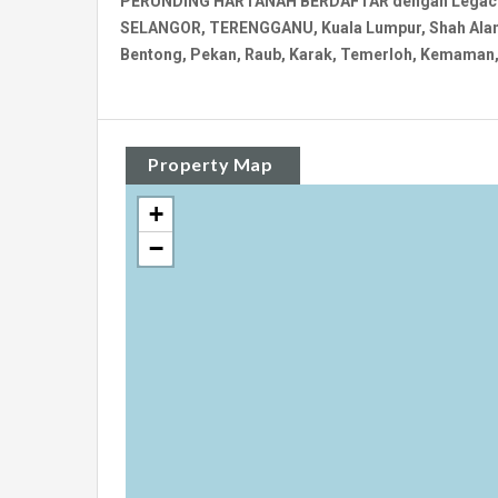
PERUNDING HARTANAH BERDAFTAR dengan Legacy Re
SELANGOR, TERENGGANU, Kuala Lumpur, Shah Alam, 
Bentong, Pekan, Raub, Karak, Temerloh, Kemaman, 
Property Map
+
−