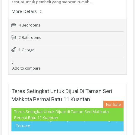
sesuai untuk pembeli yang mencari rumah…
More Details
4 Bedrooms
2 Bathrooms
1 Garage
Add to compare
Teres Setingkat Untuk Dijual Di Taman Seri
Mahkota Permai Batu 11 Kuantan
For Sale
Teres Setingkat Untuk Dijual di Taman Seri Mahkota
Permai Batu 11 Kuantan
RM250,000
- Single Storey Terrace, Teres Setingkat,
Terrace