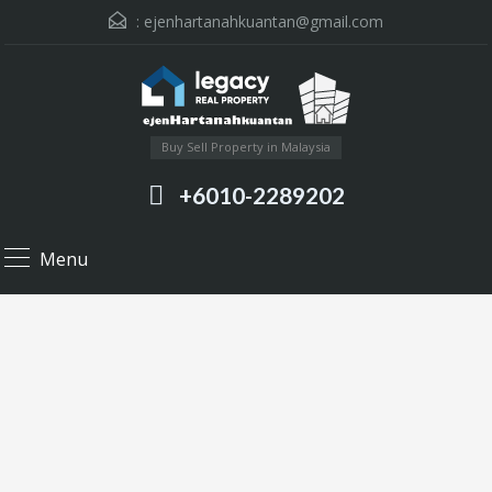
:
ejenhartanahkuantan@gmail.com
Buy Sell Property in Malaysia
+6010-2289202
Menu