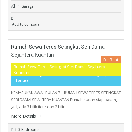
1 Garage
Add to compare
Rumah Sewa Teres Setingkat Seri Damai
Sejahtera Kuantan
For Rent
Rumah Sewa Teres Setingkat Seri Damai Sejahtera
Kuantan
RM750
- Single Storey Terrace, Teres Setingkat,
Terrace
KEMASUKAN AWAL BULAN 7 | RUMAH SEWA TERES SETINGKAT
SERI DAMAI SEJAHTERA KUANTAN Rumah sudah siap pasang
grill, ada 3 bilik tidur dan 2 bilir…
More Details
3 Bedrooms