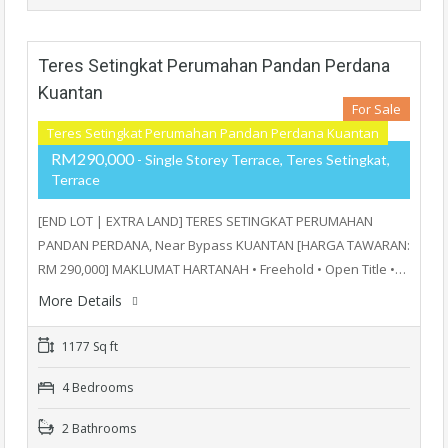
Teres Setingkat Perumahan Pandan Perdana
Kuantan
For Sale
Teres Setingkat Perumahan Pandan Perdana Kuantan
RM290,000
- Single Storey Terrace, Teres Setingkat,
Terrace
[END LOT | EXTRA LAND] TERES SETINGKAT PERUMAHAN
PANDAN PERDANA, Near Bypass KUANTAN [HARGA TAWARAN:
RM 290,000] MAKLUMAT HARTANAH • Freehold • ⁠Open Title •…
More Details
1177 Sq ft
4 Bedrooms
2 Bathrooms