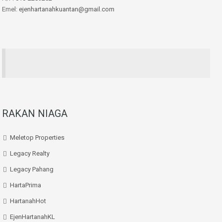
Emel:
ejenhartanahkuantan@gmail.com
RAKAN NIAGA
Meletop Properties
Legacy Realty
Legacy Pahang
HartaPrima
HartanahHot
EjenHartanahKL