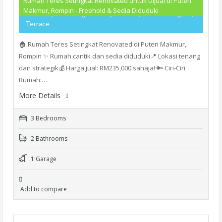
Rumah Teres Setingkat Renovated untuk Dijual di Puteri
Makmur, Rompin - Freehold & Sedia Diduduki
RM235,000
- Single Storey Terrace, Teres Setingkat,
Terrace
🏠 Rumah Teres Setingkat Renovated di Puteri Makmur,
Rompin ✨ Rumah cantik dan sedia diduduki📍 Lokasi tenang
dan strategik💰 Harga jual: RM235,000 sahaja! 🔑 Ciri-Ciri
Rumah:…
More Details
3 Bedrooms
2 Bathrooms
1 Garage
Add to compare