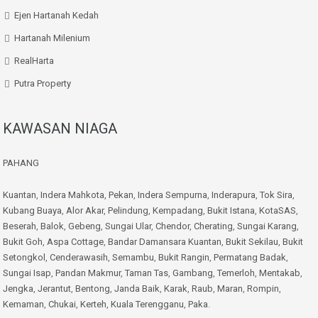
Ejen Hartanah Kedah
Hartanah Milenium
RealHarta
Putra Property
KAWASAN NIAGA
PAHANG
Kuantan
,
Indera Mahkota
,
Pekan
,
Indera Sempurna
,
Inderapura
,
Tok Sira
,
Kubang Buaya
,
Alor Akar
,
Pelindung
,
Kempadang
,
Bukit Istana
,
KotaSAS
,
Beserah
,
Balok
,
Gebeng
,
Sungai Ular
,
Chendor
,
Cherating
,
Sungai Karang
,
Bukit Goh
,
Aspa Cottage
,
Bandar Damansara Kuantan
,
Bukit Sekilau
,
Bukit
Setongkol
,
Cenderawasih
,
Semambu
,
Bukit Rangin
,
Permatang Badak
,
Sungai Isap
,
Pandan Makmur
,
Taman Tas
,
Gambang
,
Temerloh
,
Mentakab
,
Jengka
,
Jerantut
,
Bentong
,
Janda Baik
,
Karak
,
Raub
,
Maran
,
Rompin
,
Kemaman
,
Chukai
,
Kerteh
,
Kuala Terengganu
,
Paka
.