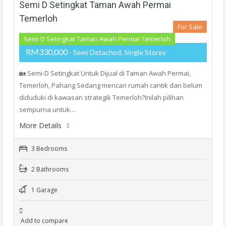
Semi D Setingkat Taman Awah Permai
Temerloh
For Sale
Semi D Setingkat Taman Awah Permai Temerloh
RM330,000
- Semi Detached, Single Storey
🏡 Semi-D Setingkat Untuk Dijual di Taman Awah Permai,
Temerloh, Pahang Sedang mencari rumah cantik dan belum
diduduki di kawasan strategik Temerloh?Inilah pilihan
sempurna untuk…
More Details
3 Bedrooms
2 Bathrooms
1 Garage
Add to compare