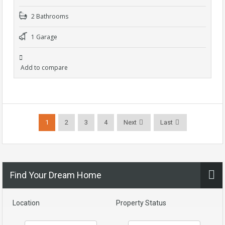
2 Bathrooms
1 Garage
Add to compare
1
2
3
4
Next
Last
Find Your Dream Home
Location
Property Status