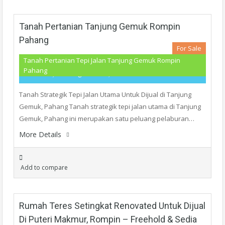
Tanah Pertanian Tanjung Gemuk Rompin
Pahang
For Sale
Tanah Pertanian Tepi Jalan Tanjung Gemuk Rompin
Pahang
RM370,000
- Agriculture, Land
Tanah Strategik Tepi Jalan Utama Untuk Dijual di Tanjung
Gemuk, Pahang Tanah strategik tepi jalan utama di Tanjung
Gemuk, Pahang ini merupakan satu peluang pelaburan…
More Details
Add to compare
Rumah Teres Setingkat Renovated Untuk Dijual
Di Puteri Makmur, Rompin – Freehold & Sedia