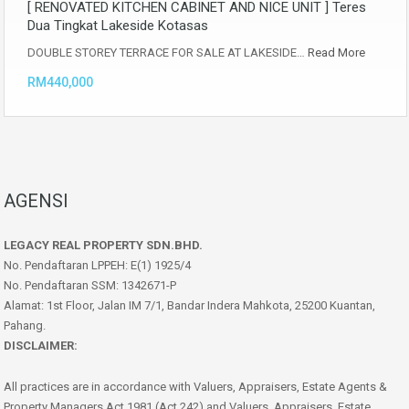
[ RENOVATED KITCHEN CABINET AND NICE UNIT ] Teres
Dua Tingkat Lakeside Kotasas
DOUBLE STOREY TERRACE FOR SALE AT LAKESIDE…
Read More
RM440,000
AGENSI
LEGACY REAL PROPERTY SDN.BHD.
No. Pendaftaran LPPEH: E(1) 1925/4
No. Pendaftaran SSM: 1342671-P
Alamat: 1st Floor, Jalan IM 7/1, Bandar Indera Mahkota, 25200 Kuantan,
Pahang.
DISCLAIMER:
All practices are in accordance with Valuers, Appraisers, Estate Agents &
Property Managers Act 1981 (Act 242) and Valuers, Appraisers, Estate