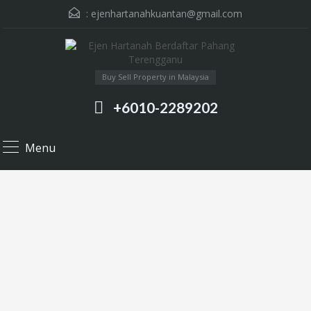
:
ejenhartanahkuantan@gmail.com
Buy Sell Property in Malaysia
+6010-2289202
Menu