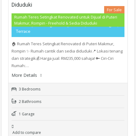
Diduduki
For Sale
Rumah Teres Setingkat Renovated untuk Dijual di Puteri
Makmur, Rompin - Freehold & Sedia Diduduki
RM235,000
- Single Storey Terrace, Teres Setingkat,
Terrace
🏠 Rumah Teres Setingkat Renovated di Puteri Makmur,
Rompin ✨ Rumah cantik dan sedia diduduki📍 Lokasi tenang
dan strategik💰 Harga jual: RM235,000 sahaja! 🔑 Ciri-Ciri
Rumah:…
More Details
3 Bedrooms
2 Bathrooms
1 Garage
Add to compare