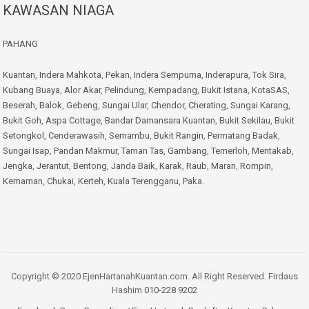
KAWASAN NIAGA
PAHANG
Kuantan
,
Indera Mahkota
,
Pekan
,
Indera Sempurna
,
Inderapura
,
Tok Sira
,
Kubang Buaya
,
Alor Akar
,
Pelindung
,
Kempadang
,
Bukit Istana
,
KotaSAS
,
Beserah
,
Balok
,
Gebeng
,
Sungai Ular
,
Chendor
,
Cherating
,
Sungai Karang
,
Bukit Goh
,
Aspa Cottage
,
Bandar Damansara Kuantan
,
Bukit Sekilau
,
Bukit
Setongkol
,
Cenderawasih
,
Semambu
,
Bukit Rangin
,
Permatang Badak
,
Sungai Isap
,
Pandan Makmur
,
Taman Tas
,
Gambang
,
Temerloh
,
Mentakab
,
Jengka
,
Jerantut
,
Bentong
,
Janda Baik
,
Karak
,
Raub
,
Maran
,
Rompin
,
Kemaman
,
Chukai
,
Kerteh
,
Kuala Terengganu
,
Paka
.
Copyright © 2020 EjenHartanahKuantan.com. All Right Reserved. Firdaus
Hashim
010-228 9202