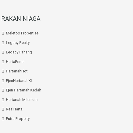
RAKAN NIAGA
Meletop Properties
Legacy Realty
Legacy Pahang
HartaPrima
HartanahHot
EjenHartanahKL
Ejen Hartanah Kedah
Hartanah Milenium
RealHarta
Putra Property