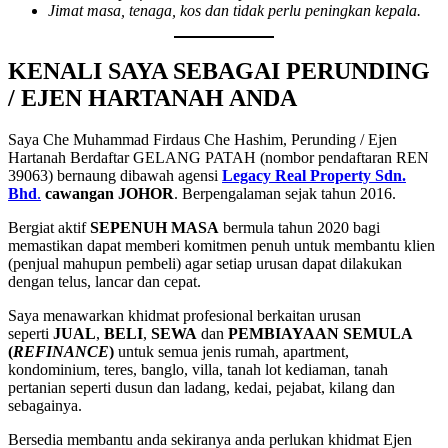
Jimat masa, tenaga, kos dan tidak perlu peningkan kepala.
KENALI SAYA SEBAGAI PERUNDING
/ EJEN HARTANAH ANDA
Saya Che Muhammad Firdaus Che Hashim, Perunding / Ejen
Hartanah Berdaftar GELANG PATAH (nombor pendaftaran REN
39063) bernaung dibawah agensi
Legacy Real Property Sdn.
Bhd
.
cawangan JOHOR
. Berpengalaman sejak tahun 2016.
Bergiat aktif
SEPENUH MASA
bermula tahun 2020 bagi
memastikan dapat memberi komitmen penuh untuk membantu klien
(penjual mahupun pembeli) agar setiap urusan dapat dilakukan
dengan telus, lancar dan cepat.
Saya menawarkan khidmat profesional berkaitan urusan
seperti
JUAL
,
BELI
,
SEWA
dan
PEMBIAYAAN SEMULA
(
REFINANCE
)
untuk semua jenis rumah, apartment,
kondominium, teres, banglo, villa, tanah lot kediaman, tanah
pertanian seperti dusun dan ladang, kedai, pejabat, kilang dan
sebagainya.
Bersedia membantu anda sekiranya anda perlukan khidmat Ejen