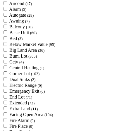
Aircond
(47)
Alarm
(5)
Autogate
(29)
Awning
(7)
Balcony
(16)
Basic Unit
(60)
Bed
(3)
Below Market Value
(95)
Big Land Area
(36)
Bumi Lot
(305)
Cctv
(4)
Central Heating
(1)
Corner Lot
(102)
Dual Sinks
(2)
Electric Range
(0)
Emergency Exit
(0)
End Lot
(71)
Extended
(72)
Extra Land
(11)
Facing Open Area
(104)
Fire Alarm
(0)
Fire Place
(0)