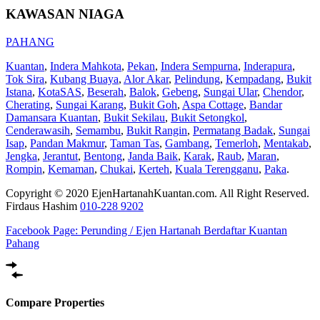
KAWASAN NIAGA
PAHANG
Kuantan
,
Indera Mahkota
,
Pekan
,
Indera Sempurna
,
Inderapura
,
Tok Sira
,
Kubang Buaya
,
Alor Akar
,
Pelindung
,
Kempadang
,
Bukit
Istana
,
KotaSAS
,
Beserah
,
Balok
,
Gebeng
,
Sungai Ular
,
Chendor
,
Cherating
,
Sungai Karang
,
Bukit Goh
,
Aspa Cottage
,
Bandar
Damansara Kuantan
,
Bukit Sekilau
,
Bukit Setongkol
,
Cenderawasih
,
Semambu
,
Bukit Rangin
,
Permatang Badak
,
Sungai
Isap
,
Pandan Makmur
,
Taman Tas
,
Gambang
,
Temerloh
,
Mentakab
,
Jengka
,
Jerantut
,
Bentong
,
Janda Baik
,
Karak
,
Raub
,
Maran
,
Rompin
,
Kemaman
,
Chukai
,
Kerteh
,
Kuala Terengganu
,
Paka
.
Copyright © 2020 EjenHartanahKuantan.com. All Right Reserved.
Firdaus Hashim
010-228 9202
Facebook Page:
Perunding / Ejen Hartanah Berdaftar Kuantan
Pahang
Compare Properties