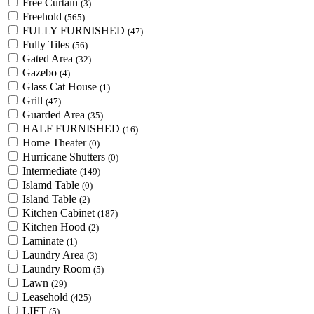
Free Curtain
(3)
Freehold
(565)
FULLY FURNISHED
(47)
Fully Tiles
(56)
Gated Area
(32)
Gazebo
(4)
Glass Cat House
(1)
Grill
(47)
Guarded Area
(35)
HALF FURNISHED
(16)
Home Theater
(0)
Hurricane Shutters
(0)
Intermediate
(149)
Islamd Table
(0)
Island Table
(2)
Kitchen Cabinet
(187)
Kitchen Hood
(2)
Laminate
(1)
Laundry Area
(3)
Laundry Room
(5)
Lawn
(29)
Leasehold
(425)
LIFT
(5)