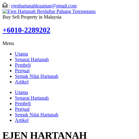
:
ejenhartanahkuantan@gmail.com
Buy Sell Property in Malaysia
+6010-2289202
Menu
Utama
Senarai Hartanah
Pembeli
Penjual
Semak Nilai Hartanah
Artikel
Utama
Senarai Hartanah
Pembeli
Penjual
Semak Nilai Hartanah
Artikel
EJEN HARTANAH