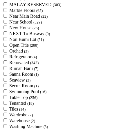
MALAY RESERVED
(303)
Marble Floors
(65)
Near Main Road
(22)
Near School
(529)
New House
(26)
NEXT To Busway
(0)
Non Bumi Lot
(51)
Open Title
(200)
Orchad
(3)
Refrigerator
(4)
Renovated
(342)
Rumah Baru
(7)
Sauna Room
(1)
Seaview
(3)
Secret Room
(1)
Swimming Pool
(16)
Table Top
(256)
Tenanted
(19)
Tiles
(14)
Wardrobe
(7)
Warehouse
(2)
Washing Machine
(3)