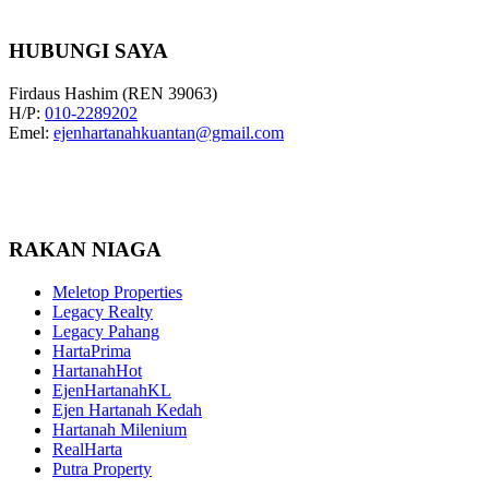
HUBUNGI SAYA
Firdaus Hashim (REN 39063)
H/P:
010-2289202
Emel:
ejenhartanahkuantan@gmail.com
RAKAN NIAGA
Meletop Properties
Legacy Realty
Legacy Pahang
HartaPrima
HartanahHot
EjenHartanahKL
Ejen Hartanah Kedah
Hartanah Milenium
RealHarta
Putra Property