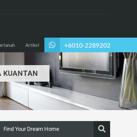
+6010-2289202
artanah
Artikel
A KUANTAN
Find Your Dream Home