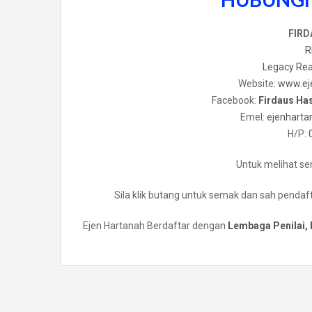
FIRD
R
Legacy Rea
Website:
www.ej
Facebook:
Firdaus Ha
Emel:
ejenhart
H/P:
Untuk melihat sen
Sila klik butang untuk semak dan sah pendaf
Ejen Hartanah Berdaftar dengan
Lembaga Penilai, 