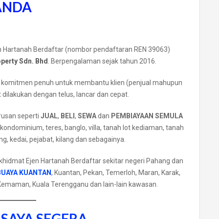
ANDA
 Hartanah Berdaftar (nombor pendaftaran REN 39063)
perty Sdn. Bhd
. Berpengalaman sejak tahun 2016.
komitmen penuh untuk membantu klien (penjual mahupun
 dilakukan dengan telus, lancar dan cepat.
rusan seperti
JUAL
,
BELI
,
SEWA
dan
PEMBIAYAAN SEMULA
ondominium, teres, banglo, villa, tanah lot kediaman, tanah
g, kedai, pejabat, kilang dan sebagainya.
hidmat Ejen Hartanah Berdaftar sekitar negeri Pahang dan
BUAYA KUANTAN
, Kuantan, Pekan, Temerloh, Maran, Karak,
 Kemaman, Kuala Terengganu dan lain-lain kawasan.
SAYA SEGERA