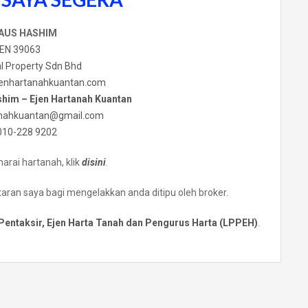
AUS HASHIM
EN 39063
l Property Sdn Bhd
enhartanahkuantan.com
shim – Ejen Hartanah Kuantan
anahkuantan@gmail
.
com
010-228 9202
arai hartanah, klik
disini
.
taran saya bagi mengelakkan anda ditipu oleh broker.
Pentaksir, Ejen Harta Tanah dan Pengurus Harta (LPPEH)
.