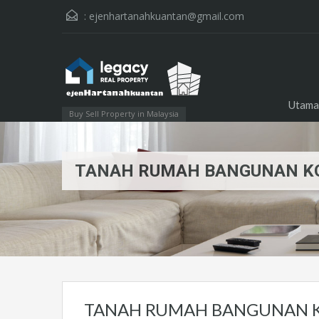
:
ejenhartanahkuantan@gmail.com
Utama
Buy Sell Property in Malaysia
TANAH RUMAH BANGUNAN KO
TANAH RUMAH BANGUNAN K