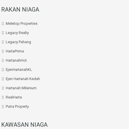
RAKAN NIAGA
Meletop Properties
Legacy Realty
Legacy Pahang
HartaPrima
HartanahHot
EjenHartanahKL
Ejen Hartanah Kedah
Hartanah Milenium
RealHarta
Putra Property
KAWASAN NIAGA