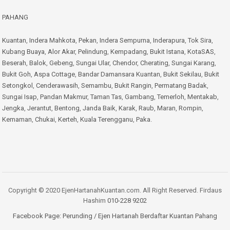
PAHANG
Kuantan
,
Indera Mahkota
,
Pekan
,
Indera Sempurna
,
Inderapura
,
Tok Sira
,
Kubang Buaya
,
Alor Akar
,
Pelindung
,
Kempadang
,
Bukit Istana
,
KotaSAS
,
Beserah
,
Balok
,
Gebeng
,
Sungai Ular
,
Chendor
,
Cherating
,
Sungai Karang
,
Bukit Goh
,
Aspa Cottage
,
Bandar Damansara Kuantan
,
Bukit Sekilau
,
Bukit
Setongkol
,
Cenderawasih
,
Semambu
,
Bukit Rangin
,
Permatang Badak
,
Sungai Isap
,
Pandan Makmur
,
Taman Tas
,
Gambang
,
Temerloh
,
Mentakab
,
Jengka
,
Jerantut
,
Bentong
,
Janda Baik
,
Karak
,
Raub
,
Maran
,
Rompin
,
Kemaman
,
Chukai
,
Kerteh
,
Kuala Terengganu
,
Paka
.
Copyright © 2020 EjenHartanahKuantan.com. All Right Reserved. Firdaus
Hashim
010-228 9202
Facebook Page:
Perunding / Ejen Hartanah Berdaftar Kuantan Pahang