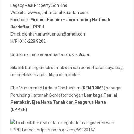
Legacy Real Property Sdn Bhd
Website:
www.ejenhartanahkuantan.com
Facebook:
Firdaus Hashim – Jururunding Hartanah
Berdaftar LPPEH
Emel:
ejenhartanahkuantan@gmail
.
com
H/P:
010-228 9202
Untuk melihat senarai hartanah, klik
disini
.
Sila klik butang untuk semak dan sah pendaftaran saya bagi
mengelakkan anda ditipu oleh broker.
Che Muhammad Firdaus Che Hashim (
REN 39063
) sebagai
Perunding Hartanah Berdaftar dengan
Lembaga Penilai,
Pentaksir, Ejen Harta Tanah dan Pengurus Harta
(LPPEH)
.