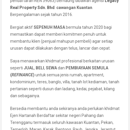
pendaftaran REN 39063) bernaung dibawah agensi
Legacy
Real Property Sdn. Bhd
.
cawangan Kuantan
.
Berpengalaman sejak tahun 2016.
Bergiat aktif
SEPENUH MASA
bermula tahun 2020 bagi
memastikan dapat memberi komitmen penuh untuk
membantu klien (penjual mahupun pembeli) agar setiap
urusan dapat dilakukan dengan telus, lancar dan cepat.
Saya menawarkan khidmat profesional berkaitan urusan
seperti
JUAL
,
BELI
,
SEWA
dan
PEMBIAYAAN SEMULA
(
REFINANCE
)
untuk semua jenis rumah, apartment,
kondominium, teres, banglo, villa, tanah lot kediaman, tanah
pertanian seperti dusun dan ladang, kedai, pejabat, kilang
dan sebagainya.
Bersedia membantu anda sekiranya anda perlukan khidmat
Ejen Hartanah Berdaftar sekitar negeri Pahang dan
Terengganu termasuk seluruh kawasan Kuantan, Pekan,
Temerloh, Maran, Karak, Bentong, Raub, Jengka, Jerantut,