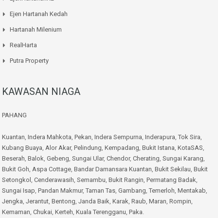
Ejen Hartanah Kedah
Hartanah Milenium
RealHarta
Putra Property
KAWASAN NIAGA
PAHANG
Kuantan
,
Indera Mahkota
,
Pekan
,
Indera Sempurna
,
Inderapura
,
Tok Sira
,
Kubang Buaya
,
Alor Akar
,
Pelindung
,
Kempadang
,
Bukit Istana
,
KotaSAS
,
Beserah
,
Balok
,
Gebeng
,
Sungai Ular
,
Chendor
,
Cherating
,
Sungai Karang
,
Bukit Goh
,
Aspa Cottage
,
Bandar Damansara Kuantan
,
Bukit Sekilau
,
Bukit
Setongkol
,
Cenderawasih
,
Semambu
,
Bukit Rangin
,
Permatang Badak
,
Sungai Isap
,
Pandan Makmur
,
Taman Tas
,
Gambang
,
Temerloh
,
Mentakab
,
Jengka
,
Jerantut
,
Bentong
,
Janda Baik
,
Karak
,
Raub
,
Maran
,
Rompin
,
Kemaman
,
Chukai
,
Kerteh
,
Kuala Terengganu
,
Paka
.