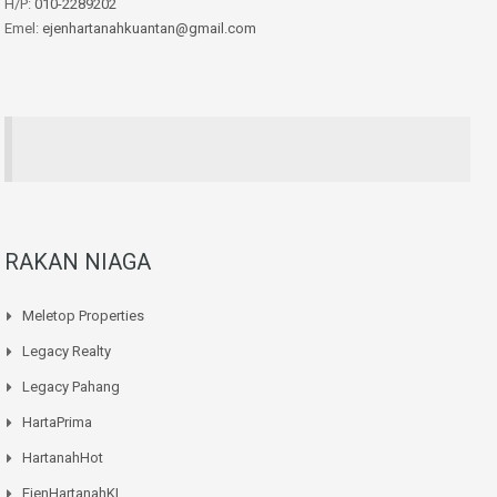
H/P:
010-2289202
Emel:
ejenhartanahkuantan@gmail.com
RAKAN NIAGA
Meletop Properties
Legacy Realty
Legacy Pahang
HartaPrima
HartanahHot
EjenHartanahKL