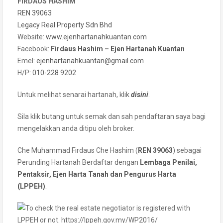
FIRDAUS HASHIM
REN 39063
Legacy Real Property Sdn Bhd
Website:
www.ejenhartanahkuantan.com
Facebook:
Firdaus Hashim – Ejen Hartanah Kuantan
Emel:
ejenhartanahkuantan@gmail
.
com
H/P:
010-228 9202
Untuk melihat senarai hartanah, klik
disini
.
Sila klik butang untuk semak dan sah pendaftaran saya bagi
mengelakkan anda ditipu oleh broker.
Che Muhammad Firdaus Che Hashim (
REN 39063
) sebagai
Perunding Hartanah Berdaftar dengan
Lembaga Penilai,
Pentaksir, Ejen Harta Tanah dan Pengurus Harta
(LPPEH)
.