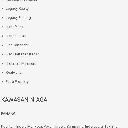
Legacy Realty
Legacy Pahang
HartaPrima
HartanahHot
EjenHartanahKL
Ejen Hartanah Kedah
Hartanah Milenium
RealHarta
Putra Property
KAWASAN NIAGA
PAHANG
Kuantan
,
Indera Mahkota
,
Pekan
,
Indera Sempurna
,
Inderapura
,
Tok Sira
,