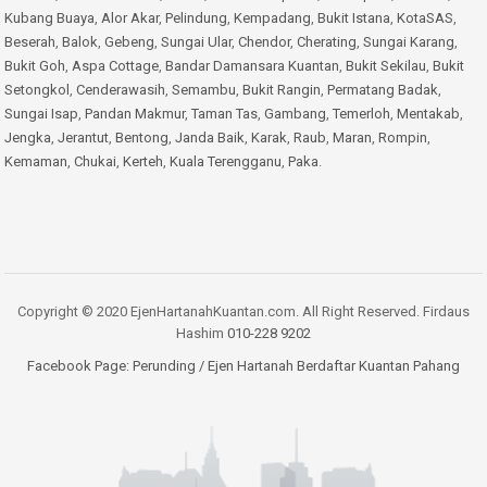
Kubang Buaya
,
Alor Akar
,
Pelindung
,
Kempadang
,
Bukit Istana
,
KotaSAS
,
Beserah
,
Balok
,
Gebeng
,
Sungai Ular
,
Chendor
,
Cherating
,
Sungai Karang
,
Bukit Goh
,
Aspa Cottage
,
Bandar Damansara Kuantan
,
Bukit Sekilau
,
Bukit
Setongkol
,
Cenderawasih
,
Semambu
,
Bukit Rangin
,
Permatang Badak
,
Sungai Isap
,
Pandan Makmur
,
Taman Tas
,
Gambang
,
Temerloh
,
Mentakab
,
Jengka
,
Jerantut
,
Bentong
,
Janda Baik
,
Karak
,
Raub
,
Maran
,
Rompin
,
Kemaman
,
Chukai
,
Kerteh
,
Kuala Terengganu
,
Paka
.
Copyright © 2020 EjenHartanahKuantan.com. All Right Reserved. Firdaus
Hashim
010-228 9202
Facebook Page:
Perunding / Ejen Hartanah Berdaftar Kuantan Pahang