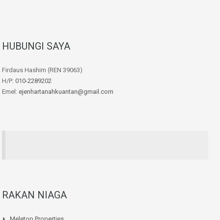
HUBUNGI SAYA
Firdaus Hashim (REN 39063)
H/P:
010-2289202
Emel:
ejenhartanahkuantan@gmail.com
RAKAN NIAGA
Meletop Properties