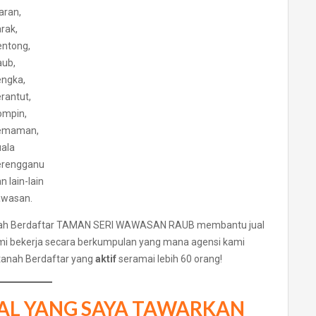
aran,
rak,
ntong,
ub,
ngka,
rantut,
ompin,
emaman,
ala
erengganu
n lain-lain
awasan.
rtanah Berdaftar TAMAN SERI WAWASAN RAUB membantu jual
mi bekerja secara berkumpulan yang mana agensi kami
anah Berdaftar yang
aktif
seramai lebih 60 orang!
ONAL YANG SAYA TAWARKAN