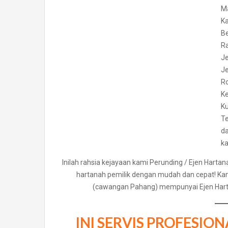
M
Ka
Be
Ra
Je
Je
R
K
Ku
T
da
k
Inilah rahsia kejayaan kami Perunding / Ejen Ha
hartanah pemilik dengan mudah dan cepat! Ka
(cawangan Pahang) mempunyai Ejen Hart
INI SERVIS PROFESI