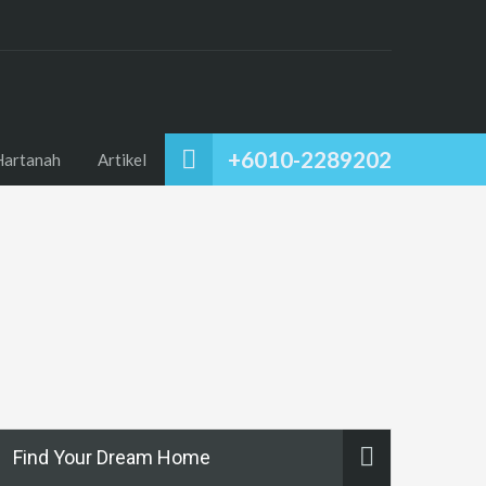
+6010-2289202
Hartanah
Artikel
Find Your Dream Home