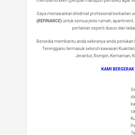
membantu klien (penjual mahupun pembeli) agar set
Saya menawarkan khidmat profesional berkaitan u
(
REFINANCE
)
untuk semua jenis rumah, apartment, k
pertanian seperti dusun dan ladan
Bersedia membantu anda sekiranya anda perlukan k
Terengganu termasuk seluruh kawasan Kuantan, 
Jerantut, Rompin, Kemaman, Ku
KAMI BERGERAK
S
da
ka
c
Ku
Pe
Te