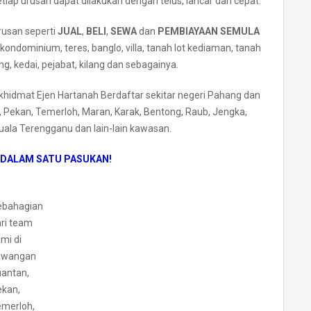
iap urusan dapat dilakukan dengan telus, lancar dan cepat.
rusan seperti
JUAL
,
BELI
,
SEWA
dan
PEMBIAYAAN SEMULA
ondominium, teres, banglo, villa, tanah lot kediaman, tanah
g, kedai, pejabat, kilang dan sebagainya.
hidmat Ejen Hartanah Berdaftar sekitar negeri Pahang dan
Pekan, Temerloh, Maran, Karak, Bentong, Raub, Jengka,
ala Terengganu dan lain-lain kawasan.
 DALAM SATU PASUKAN!
ebahagian
ri team
mi di
awangan
antan,
kan,
merloh,