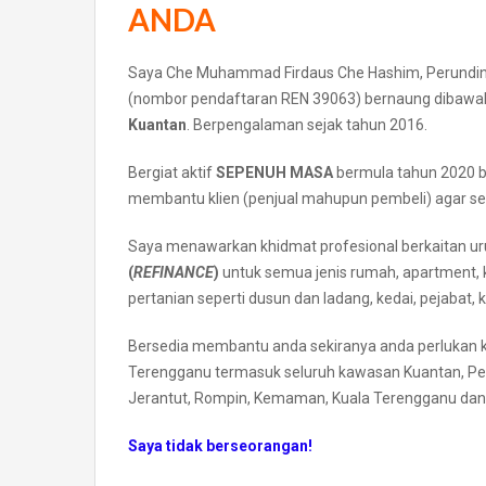
ANDA
Saya Che Muhammad Firdaus Che Hashim, Perundi
(nombor pendaftaran REN 39063) bernaung dibawa
Kuantan
. Berpengalaman sejak tahun 2016.
Bergiat aktif
SEPENUH MASA
bermula tahun 2020 
membantu klien (penjual mahupun pembeli) agar seti
Saya menawarkan khidmat profesional berkaitan ur
(
REFINANCE
)
untuk semua jenis rumah, apartment, ko
pertanian seperti dusun dan ladang, kedai, pejabat, 
Bersedia membantu anda sekiranya anda perlukan k
Terengganu termasuk seluruh kawasan Kuantan, Pek
Jerantut, Rompin, Kemaman, Kuala Terengganu dan 
Saya tidak berseorangan!