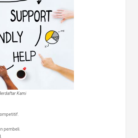
Berdaftar
Kami
ompetitif.
n pembeli.
.