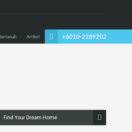
+6010-2289202
Hartanah
Artikel
Find Your Dream Home