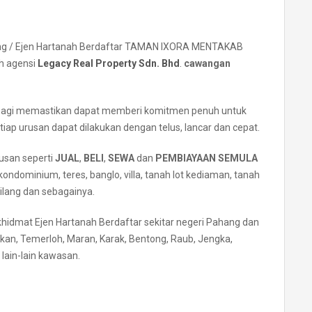
ng / Ejen Hartanah Berdaftar TAMAN IXORA MENTAKAB
h agensi
Legacy Real Property Sdn. Bhd
.
cawangan
bagi memastikan dapat memberi komitmen penuh untuk
ap urusan dapat dilakukan dengan telus, lancar dan cepat.
usan seperti
JUAL
,
BELI
,
SEWA
dan
PEMBIAYAAN SEMULA
ndominium, teres, banglo, villa, tanah lot kediaman, tanah
kilang dan sebagainya.
hidmat Ejen Hartanah Berdaftar sekitar negeri Pahang dan
an, Temerloh, Maran, Karak, Bentong, Raub, Jengka,
lain-lain kawasan.