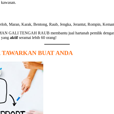
n kawasan.
rloh, Maran, Karak, Bentong, Raub, Jengka, Jerantut, Rompin, Kemam
ar TAMAN GALI TENGAH RAUB membantu jual hartanah pemilik dengan 
r yang
aktif
seramai lebih 60 orang!
YA TAWARKAN BUAT ANDA