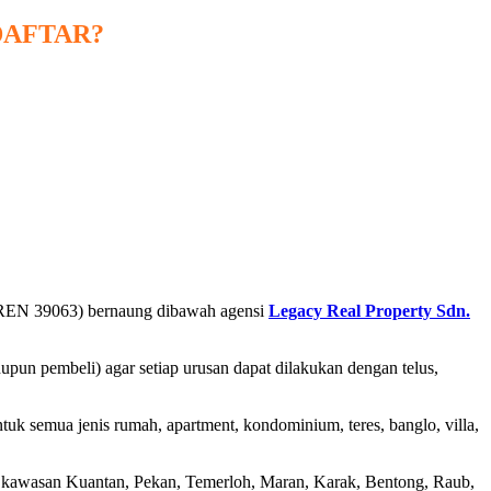
DAFTAR?
EN 39063) bernaung dibawah agensi
Legacy Real Property Sdn.
un pembeli) agar setiap urusan dapat dilakukan dengan telus,
tuk semua jenis rumah, apartment, kondominium, teres, banglo, villa,
h kawasan Kuantan, Pekan, Temerloh, Maran, Karak, Bentong, Raub,