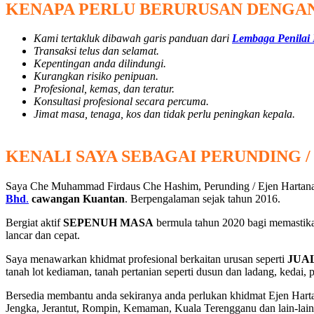
KENAPA PERLU BERURUSAN DENGAN
Kami tertakluk dibawah garis panduan dari
Lembaga Penilai
Transaksi telus dan selamat.
Kepentingan anda dilindungi.
Kurangkan risiko penipuan.
Profesional, kemas, dan teratur.
Konsultasi profesional secara percuma.
Jimat masa, tenaga, kos dan tidak perlu peningkan kepala.
KENALI SAYA SEBAGAI PERUNDING 
Saya Che Muhammad Firdaus Che Hashim, Perunding / Ejen Hart
Bhd
.
cawangan Kuantan
. Berpengalaman sejak tahun 2016.
Bergiat aktif
SEPENUH MASA
bermula tahun 2020 bagi memastika
lancar dan cepat.
Saya menawarkan khidmat profesional berkaitan urusan seperti
JUA
tanah lot kediaman, tanah pertanian seperti dusun dan ladang, kedai, 
Bersedia membantu anda sekiranya anda perlukan khidmat Ejen Hart
Jengka, Jerantut, Rompin, Kemaman, Kuala Terengganu dan lain-lai