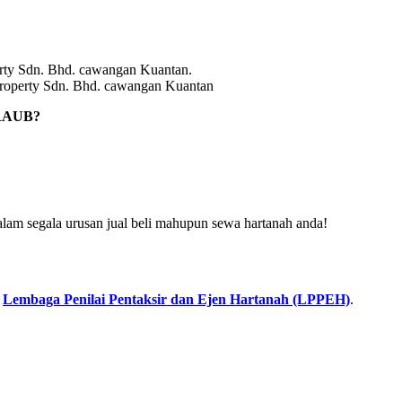
roperty Sdn. Bhd. cawangan Kuantan
RAUB?
alam segala urusan jual beli mahupun sewa hartanah anda!
n
Lembaga Penilai Pentaksir dan Ejen Hartanah (LPPEH)
.