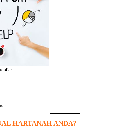
rdaftar
nda.
UAL HARTANAH ANDA?