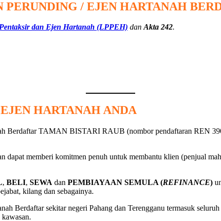
 PERUNDING / EJEN HARTANAH BER
 Pentaksir dan Ejen Hartanah (LPPEH)
dan
Akta 242
.
/ EJEN HARTANAH ANDA
anah Berdaftar TAMAN BISTARI RAUB (nombor pendaftaran REN 390
n dapat memberi komitmen penuh untuk membantu klien (penjual mahup
L
,
BELI
,
SEWA
dan
PEMBIAYAAN SEMULA (
REFINANCE
)
un
pejabat, kilang dan sebagainya.
anah Berdaftar sekitar negeri Pahang dan Terengganu termasuk seluru
n kawasan.