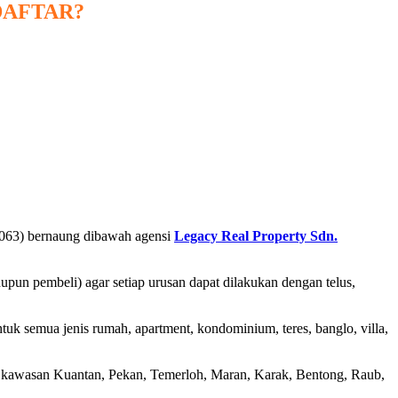
DAFTAR?
63) bernaung dibawah agensi
Legacy Real Property Sdn.
un pembeli) agar setiap urusan dapat dilakukan dengan telus,
tuk semua jenis rumah, apartment, kondominium, teres, banglo, villa,
h kawasan Kuantan, Pekan, Temerloh, Maran, Karak, Bentong, Raub,