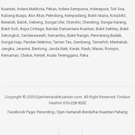
Kuantan
,
Indera Mahkota
,
Pekan
,
Indera Sempurna
,
Inderapura
,
Tok Sira
,
Kubang Buaya
,
Alor Akar
,
Pelindung
,
Kempadang
,
Bukit Istana
,
KotaSAS
,
Beserah
,
Balok
,
Gebeng
,
Sungai Ular
,
Chendor
,
Cherating
,
Sungai Karang
,
Bukit Goh
,
Aspa Cottage
,
Bandar Damansara Kuantan
,
Bukit Sekilau
,
Bukit
Setongkol
,
Cenderawasih
,
Semambu
,
Bukit Rangin
,
Permatang Badak
,
Sungai Isap
,
Pandan Makmur
,
Taman Tas
,
Gambang
,
Temerloh
,
Mentakab
,
Jengka
,
Jerantut
,
Bentong
,
Janda Baik
,
Karak
,
Raub
,
Maran
,
Rompin
,
Kemaman
,
Chukai
,
Kerteh
,
Kuala Terengganu
,
Paka
.
Copyright © 2020 EjenHartanahKuantan.com. All Right Reserved. Firdaus
Hashim
010-228 9202
Facebook Page:
Perunding / Ejen Hartanah Berdaftar Kuantan Pahang