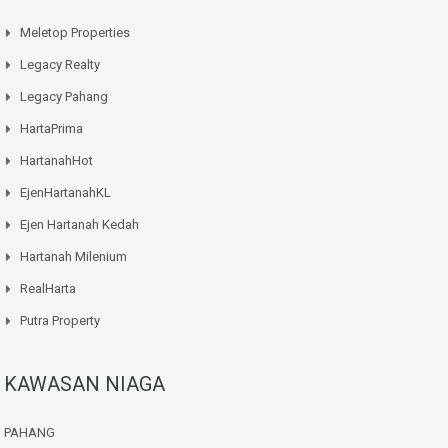
Meletop Properties
Legacy Realty
Legacy Pahang
HartaPrima
HartanahHot
EjenHartanahKL
Ejen Hartanah Kedah
Hartanah Milenium
RealHarta
Putra Property
KAWASAN NIAGA
PAHANG