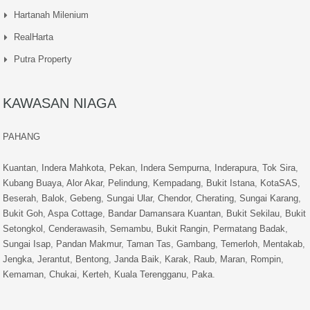
Hartanah Milenium
RealHarta
Putra Property
KAWASAN NIAGA
PAHANG
Kuantan
,
Indera Mahkota
,
Pekan
,
Indera Sempurna
,
Inderapura
,
Tok Sira
,
Kubang Buaya
,
Alor Akar
,
Pelindung
,
Kempadang
,
Bukit Istana
,
KotaSAS
,
Beserah
,
Balok
,
Gebeng
,
Sungai Ular
,
Chendor
,
Cherating
,
Sungai Karang
,
Bukit Goh
,
Aspa Cottage
,
Bandar Damansara Kuantan
,
Bukit Sekilau
,
Bukit
Setongkol
,
Cenderawasih
,
Semambu
,
Bukit Rangin
,
Permatang Badak
,
Sungai Isap
,
Pandan Makmur
,
Taman Tas
,
Gambang
,
Temerloh
,
Mentakab
,
Jengka
,
Jerantut
,
Bentong
,
Janda Baik
,
Karak
,
Raub
,
Maran
,
Rompin
,
Kemaman
,
Chukai
,
Kerteh
,
Kuala Terengganu
,
Paka
.