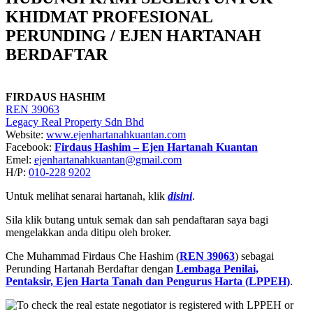
KHIDMAT PROFESIONAL
PERUNDING / EJEN HARTANAH
BERDAFTAR
FIRDAUS HASHIM
REN 39063
Legacy Real Property Sdn Bhd
Website:
www.ejenhartanahkuantan.com
Facebook:
Firdaus Hashim – Ejen Hartanah Kuantan
Emel:
ejenhartanahkuantan@gmail
.
com
H/P:
010-228 9202
Untuk melihat senarai hartanah, klik
disini
.
Sila klik butang untuk semak dan sah pendaftaran saya bagi
mengelakkan anda ditipu oleh broker.
Che Muhammad Firdaus Che Hashim (
REN 39063
) sebagai
Perunding Hartanah Berdaftar dengan
Lembaga Penilai,
Pentaksir, Ejen Harta Tanah dan Pengurus Harta (LPPEH)
.