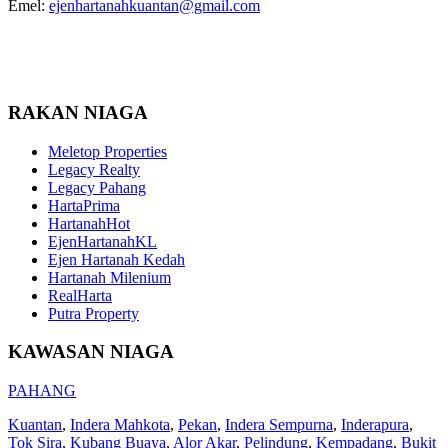
Emel:
ejenhartanahkuantan@gmail.com
RAKAN NIAGA
Meletop Properties
Legacy Realty
Legacy Pahang
HartaPrima
HartanahHot
EjenHartanahKL
Ejen Hartanah Kedah
Hartanah Milenium
RealHarta
Putra Property
KAWASAN NIAGA
PAHANG
Kuantan
,
Indera Mahkota
,
Pekan
,
Indera Sempurna
,
Inderapura
,
Tok Sira
,
Kubang Buaya
,
Alor Akar
,
Pelindung
,
Kempadang
,
Bukit