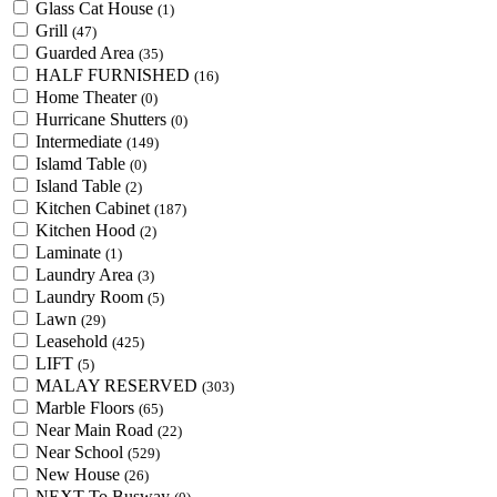
Glass Cat House
(1)
Grill
(47)
Guarded Area
(35)
HALF FURNISHED
(16)
Home Theater
(0)
Hurricane Shutters
(0)
Intermediate
(149)
Islamd Table
(0)
Island Table
(2)
Kitchen Cabinet
(187)
Kitchen Hood
(2)
Laminate
(1)
Laundry Area
(3)
Laundry Room
(5)
Lawn
(29)
Leasehold
(425)
LIFT
(5)
MALAY RESERVED
(303)
Marble Floors
(65)
Near Main Road
(22)
Near School
(529)
New House
(26)
NEXT To Busway