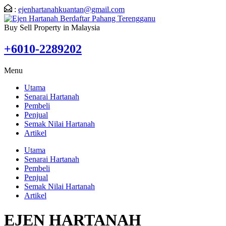
:
ejenhartanahkuantan@gmail.com
Buy Sell Property in Malaysia
+6010-2289202
Menu
Utama
Senarai Hartanah
Pembeli
Penjual
Semak Nilai Hartanah
Artikel
Utama
Senarai Hartanah
Pembeli
Penjual
Semak Nilai Hartanah
Artikel
EJEN HARTANAH