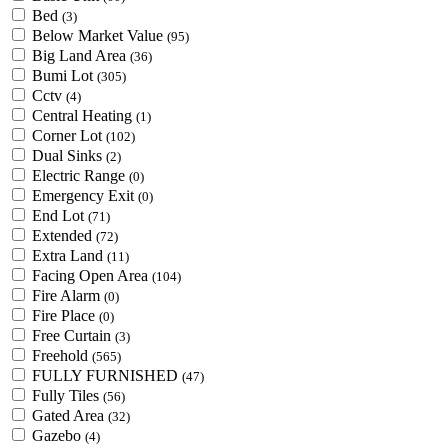
Bed
(3)
Below Market Value
(95)
Big Land Area
(36)
Bumi Lot
(305)
Cctv
(4)
Central Heating
(1)
Corner Lot
(102)
Dual Sinks
(2)
Electric Range
(0)
Emergency Exit
(0)
End Lot
(71)
Extended
(72)
Extra Land
(11)
Facing Open Area
(104)
Fire Alarm
(0)
Fire Place
(0)
Free Curtain
(3)
Freehold
(565)
FULLY FURNISHED
(47)
Fully Tiles
(56)
Gated Area
(32)
Gazebo
(4)