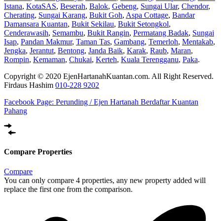
Istana
,
KotaSAS
,
Beserah
,
Balok
,
Gebeng
,
Sungai Ular
,
Chendor
,
Cherating
,
Sungai Karang
,
Bukit Goh
,
Aspa Cottage
,
Bandar
Damansara Kuantan
,
Bukit Sekilau
,
Bukit Setongkol
,
Cenderawasih
,
Semambu
,
Bukit Rangin
,
Permatang Badak
,
Sungai
Isap
,
Pandan Makmur
,
Taman Tas
,
Gambang
,
Temerloh
,
Mentakab
,
Jengka
,
Jerantut
,
Bentong
,
Janda Baik
,
Karak
,
Raub
,
Maran
,
Rompin
,
Kemaman
,
Chukai
,
Kerteh
,
Kuala Terengganu
,
Paka
.
Copyright © 2020 EjenHartanahKuantan.com. All Right Reserved.
Firdaus Hashim
010-228 9202
Facebook Page:
Perunding / Ejen Hartanah Berdaftar Kuantan
Pahang
Compare Properties
Compare
You can only compare 4 properties, any new property added will
replace the first one from the comparison.