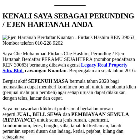
KENALI SAYA SEBAGAI PERUNDING
/ EJEN HARTANAH ANDA
Saya Che Muhammad Firdaus Che Hashim, Perunding / Ejen
Hartanah Berdaftar PERAMU SEJAHTERA (nombor pendaftaran
REN 39063) bernaung dibawah agensi
Legacy Real Property
Sdn. Bhd
.
cawangan Kuantan
. Berpengalaman sejak tahun 2016.
Bergiat aktif
SEPENUH MASA
bermula tahun 2020 bagi
memastikan dapat memberi komitmen penuh untuk membantu klien
(penjual mahupun pembeli) agar setiap urusan dapat dilakukan
dengan telus, lancar dan cepat.
Saya menawarkan khidmat profesional berkaitan urusan
seperti
JUAL
,
BELI
,
SEWA
dan
PEMBIAYAAN SEMULA
(
REFINANCE
)
untuk semua jenis rumah, apartment,
kondominium, teres, banglo, villa, tanah lot kediaman, tanah
pertanian seperti dusun dan ladang, kedai, pejabat, kilang dan
sebagainya.