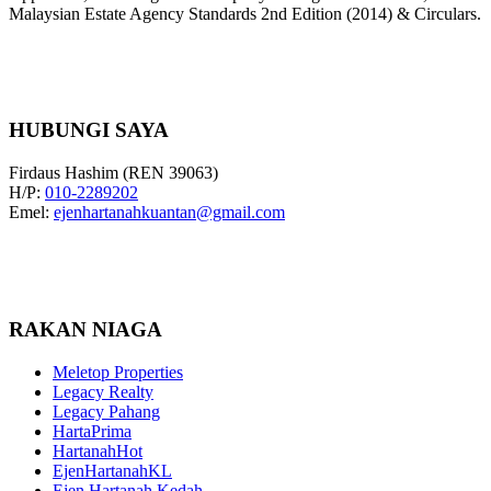
Malaysian Estate Agency Standards 2nd Edition (2014) & Circulars.
HUBUNGI SAYA
Firdaus Hashim (REN 39063)
H/P:
010-2289202
Emel:
ejenhartanahkuantan@gmail.com
RAKAN NIAGA
Meletop Properties
Legacy Realty
Legacy Pahang
HartaPrima
HartanahHot
EjenHartanahKL
Ejen Hartanah Kedah