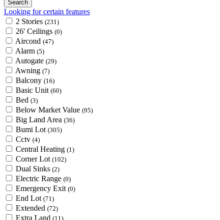
Looking for certain features
2 Stories
(231)
26' Ceilings
(0)
Aircond
(47)
Alarm
(5)
Autogate
(29)
Awning
(7)
Balcony
(16)
Basic Unit
(60)
Bed
(3)
Below Market Value
(95)
Big Land Area
(36)
Bumi Lot
(305)
Cctv
(4)
Central Heating
(1)
Corner Lot
(102)
Dual Sinks
(2)
Electric Range
(0)
Emergency Exit
(0)
End Lot
(71)
Extended
(72)
Extra Land
(11)