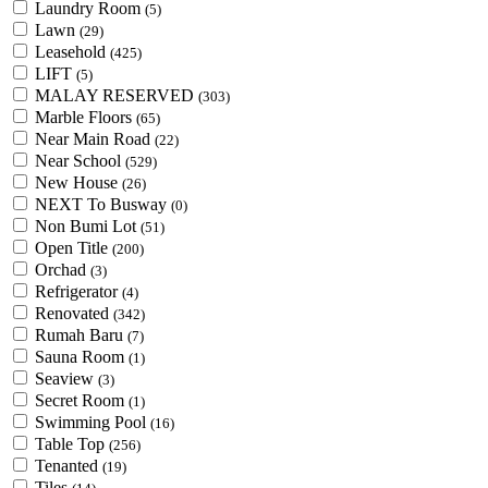
Laundry Room
(5)
Lawn
(29)
Leasehold
(425)
LIFT
(5)
MALAY RESERVED
(303)
Marble Floors
(65)
Near Main Road
(22)
Near School
(529)
New House
(26)
NEXT To Busway
(0)
Non Bumi Lot
(51)
Open Title
(200)
Orchad
(3)
Refrigerator
(4)
Renovated
(342)
Rumah Baru
(7)
Sauna Room
(1)
Seaview
(3)
Secret Room
(1)
Swimming Pool
(16)
Table Top
(256)
Tenanted
(19)
Tiles