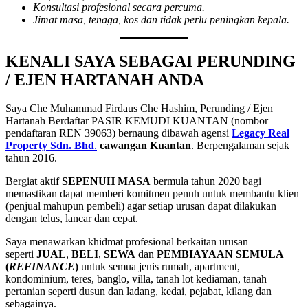
Konsultasi profesional secara percuma.
Jimat masa, tenaga, kos dan tidak perlu peningkan kepala.
KENALI SAYA SEBAGAI PERUNDING
/ EJEN HARTANAH ANDA
Saya Che Muhammad Firdaus Che Hashim, Perunding / Ejen
Hartanah Berdaftar PASIR KEMUDI KUANTAN (nombor
pendaftaran REN 39063) bernaung dibawah agensi
Legacy Real
Property Sdn. Bhd
.
cawangan Kuantan
. Berpengalaman sejak
tahun 2016.
Bergiat aktif
SEPENUH MASA
bermula tahun 2020 bagi
memastikan dapat memberi komitmen penuh untuk membantu klien
(penjual mahupun pembeli) agar setiap urusan dapat dilakukan
dengan telus, lancar dan cepat.
Saya menawarkan khidmat profesional berkaitan urusan
seperti
JUAL
,
BELI
,
SEWA
dan
PEMBIAYAAN SEMULA
(
REFINANCE
)
untuk semua jenis rumah, apartment,
kondominium, teres, banglo, villa, tanah lot kediaman, tanah
pertanian seperti dusun dan ladang, kedai, pejabat, kilang dan
sebagainya.