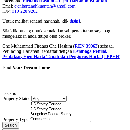
Facebook:
Firdaus Hashim – Ejen Hartanah Kuantan
Emel:
ejenhartanahkuantan@gmail
.
com
H/P:
010-228 9202
Untuk melihat senarai hartanah, klik
disini
.
Sila klik butang untuk semak dan sah pendaftaran saya bagi
mengelakkan anda ditipu oleh broker.
Che Muhammad Firdaus Che Hashim (
REN 39063
) sebagai
Perunding Hartanah Berdaftar dengan
Lembaga Penilai,
Pentaksir, Ejen Harta Tanah dan Pengurus Harta (LPPEH)
.
Find Your Dream Home
Location
Property Status
Property Type