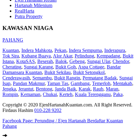
Hartanah Milenium
RealHarta
Putra Property
KAWASAN NIAGA
PAHANG
Kuantan
,
Indera Mahkota
,
Pekan
,
Indera Sempurna
,
Inderapura
,
Tok Sira
,
Kubang Buaya
,
Alor Akar
,
Pelindung
,
Kempadang
,
Bukit
Istana
,
KotaSAS
,
Beserah
,
Balok
,
Gebeng
,
Sungai Ular
,
Chendor
,
Cherating
,
Sungai Karang
,
Bukit Goh
,
Aspa Cottage
,
Bandar
Damansara Kuantan
,
Bukit Sekilau
,
Bukit Setongkol
,
Cenderawasih
,
Semambu
,
Bukit Rangin
,
Permatang Badak
,
Sungai
Isap
,
Pandan Makmur
,
Taman Tas
,
Gambang
,
Temerloh
,
Mentakab
,
Jengka
,
Jerantut
,
Bentong
,
Janda Baik
,
Karak
,
Raub
,
Maran
,
Rompin
,
Kemaman
,
Chukai
,
Kerteh
,
Kuala Terengganu
,
Paka
.
Copyright © 2020 EjenHartanahKuantan.com. All Right Reserved.
Firdaus Hashim
010-228 9202
Facebook Page:
Perunding / Ejen Hartanah Berdaftar Kuantan
Pahang