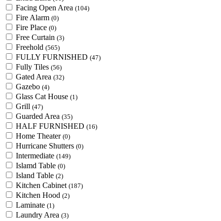
Facing Open Area
(104)
Fire Alarm
(0)
Fire Place
(0)
Free Curtain
(3)
Freehold
(565)
FULLY FURNISHED
(47)
Fully Tiles
(56)
Gated Area
(32)
Gazebo
(4)
Glass Cat House
(1)
Grill
(47)
Guarded Area
(35)
HALF FURNISHED
(16)
Home Theater
(0)
Hurricane Shutters
(0)
Intermediate
(149)
Islamd Table
(0)
Island Table
(2)
Kitchen Cabinet
(187)
Kitchen Hood
(2)
Laminate
(1)
Laundry Area
(3)