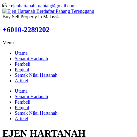
:
ejenhartanahkuantan@gmail.com
Buy Sell Property in Malaysia
+6010-2289202
Menu
Utama
Senarai Hartanah
Pembeli
Penjual
Semak Nilai Hartanah
Artikel
Utama
Senarai Hartanah
Pembeli
Penjual
Semak Nilai Hartanah
Artikel
EJEN HARTANAH