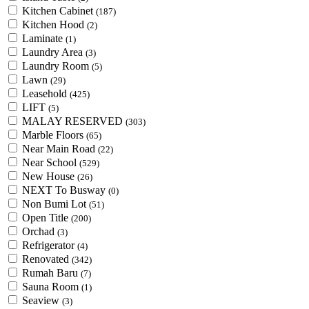
Kitchen Cabinet
(187)
Kitchen Hood
(2)
Laminate
(1)
Laundry Area
(3)
Laundry Room
(5)
Lawn
(29)
Leasehold
(425)
LIFT
(5)
MALAY RESERVED
(303)
Marble Floors
(65)
Near Main Road
(22)
Near School
(529)
New House
(26)
NEXT To Busway
(0)
Non Bumi Lot
(51)
Open Title
(200)
Orchad
(3)
Refrigerator
(4)
Renovated
(342)
Rumah Baru
(7)
Sauna Room
(1)
Seaview
(3)