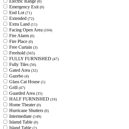
Electric Range
(0)
Emergency Exit
(0)
End Lot
(71)
Extended
(72)
Extra Land
(11)
Facing Open Area
(104)
Fire Alarm
(0)
Fire Place
(0)
Free Curtain
(3)
Freehold
(565)
FULLY FURNISHED
(47)
Fully Tiles
(56)
Gated Area
(32)
Gazebo
(4)
Glass Cat House
(1)
Grill
(47)
Guarded Area
(35)
HALF FURNISHED
(16)
Home Theater
(0)
Hurricane Shutters
(0)
Intermediate
(149)
Islamd Table
(0)
Island Table
(2)