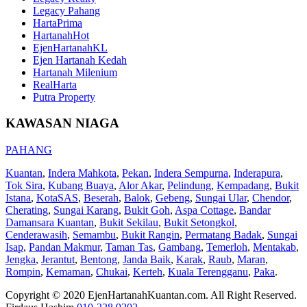
Legacy Pahang
HartaPrima
HartanahHot
EjenHartanahKL
Ejen Hartanah Kedah
Hartanah Milenium
RealHarta
Putra Property
KAWASAN NIAGA
PAHANG
Kuantan
,
Indera Mahkota
,
Pekan
,
Indera Sempurna
,
Inderapura
,
Tok Sira
,
Kubang Buaya
,
Alor Akar
,
Pelindung
,
Kempadang
,
Bukit
Istana
,
KotaSAS
,
Beserah
,
Balok
,
Gebeng
,
Sungai Ular
,
Chendor
,
Cherating
,
Sungai Karang
,
Bukit Goh
,
Aspa Cottage
,
Bandar
Damansara Kuantan
,
Bukit Sekilau
,
Bukit Setongkol
,
Cenderawasih
,
Semambu
,
Bukit Rangin
,
Permatang Badak
,
Sungai
Isap
,
Pandan Makmur
,
Taman Tas
,
Gambang
,
Temerloh
,
Mentakab
,
Jengka
,
Jerantut
,
Bentong
,
Janda Baik
,
Karak
,
Raub
,
Maran
,
Rompin
,
Kemaman
,
Chukai
,
Kerteh
,
Kuala Terengganu
,
Paka
.
Copyright © 2020 EjenHartanahKuantan.com. All Right Reserved.