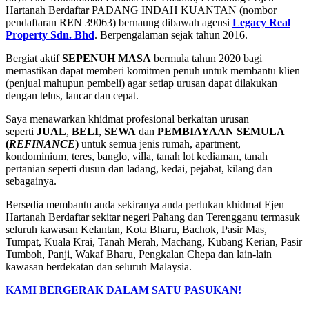
Hartanah Berdaftar PADANG INDAH KUANTAN (nombor
pendaftaran REN 39063) bernaung dibawah agensi
Legacy Real
Property Sdn. Bhd
. Berpengalaman sejak tahun 2016.
Bergiat aktif
SEPENUH MASA
bermula tahun 2020 bagi
memastikan dapat memberi komitmen penuh untuk membantu klien
(penjual mahupun pembeli) agar setiap urusan dapat dilakukan
dengan telus, lancar dan cepat.
Saya menawarkan khidmat profesional berkaitan urusan
seperti
JUAL
,
BELI
,
SEWA
dan
PEMBIAYAAN SEMULA
(
REFINANCE
)
untuk semua jenis rumah, apartment,
kondominium, teres, banglo, villa, tanah lot kediaman, tanah
pertanian seperti dusun dan ladang, kedai, pejabat, kilang dan
sebagainya.
Bersedia membantu anda sekiranya anda perlukan khidmat Ejen
Hartanah Berdaftar sekitar negeri Pahang dan Terengganu termasuk
seluruh kawasan Kelantan, Kota Bharu, Bachok, Pasir Mas,
Tumpat, Kuala Krai, Tanah Merah, Machang, Kubang Kerian, Pasir
Tumboh, Panji, Wakaf Bharu, Pengkalan Chepa dan lain-lain
kawasan berdekatan dan seluruh Malaysia.
KAMI BERGERAK DALAM SATU PASUKAN!