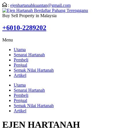
:
ejenhartanahkuantan@gmail.com
Buy Sell Property in Malaysia
+6010-2289202
Menu
Utama
Senarai Hartanah
Pembeli
Penjual
Semak Nilai Hartanah
Artikel
Utama
Senarai Hartanah
Pembeli
Penjual
Semak Nilai Hartanah
Artikel
EJEN HARTANAH