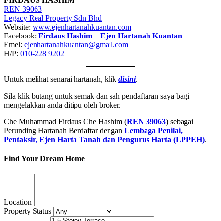
FIRDAUS HASHIM
REN 39063
Legacy Real Property Sdn Bhd
Website:
www.ejenhartanahkuantan.com
Facebook:
Firdaus Hashim – Ejen Hartanah Kuantan
Emel:
ejenhartanahkuantan@gmail
.
com
H/P:
010-228 9202
Untuk melihat senarai hartanah, klik
disini
.
Sila klik butang untuk semak dan sah pendaftaran saya bagi
mengelakkan anda ditipu oleh broker.
Che Muhammad Firdaus Che Hashim (
REN 39063
) sebagai
Perunding Hartanah Berdaftar dengan
Lembaga Penilai,
Pentaksir, Ejen Harta Tanah dan Pengurus Harta (LPPEH)
.
Find Your Dream Home
Location
Property Status